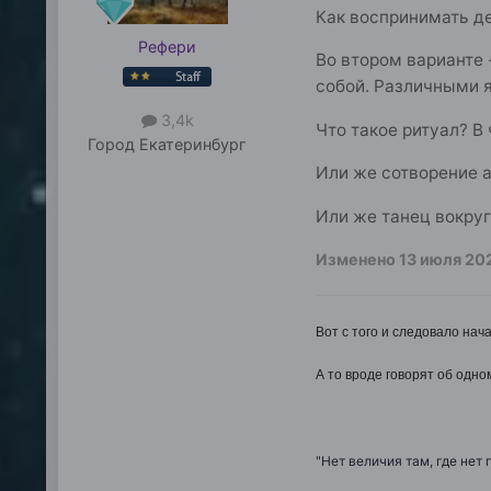
Как воспринимать де
Рефери
Во втором варианте 
собой. Различными я
3,4k
Что такое ритуал? 
Город
Екатеринбург
Или же сотворение 
Или же танец вокруг
Изменено
13 июля 20
Вот с того и следовало нача
А то вроде говорят об одном
"Нет величия там, где нет 