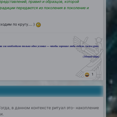
представлений, правил и образцов, которой
радиции передаются из поколения в поколение и
 ходим по кругу.... )
а зла необходимо только одно условие — чтобы хорошие люди сидели сложа руки.
(Эдмунд Берк)
1
огда, в данном контексте ритуал это- накопление
и.