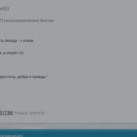
л)))
21
пользователем Антон
ть беседу - с основ.
, а спорят (с)
простоты, добра и правды."
251786
Наша группа.
(изменено)