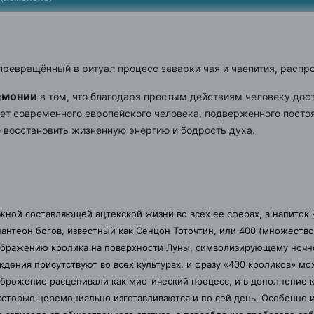
ревращённый в ритуал
процесс заварки
чая
и чаепития, распр
емонии
в том, что благодаря простым действиям человеку дост
ет современного европейского человека, подверженного посто
е восстановить жизненную энергию и бодрость духа.
ной составляющей ацтекской жизни во всех ее сферах, а напиток н
 пантеон богов, известный как Сенцон Тоточтин, или 400 (множество
бражению кролика на поверхности Луны, символизирующему ночное 
дения присутствуют во всех культурах, и фразу «400 кроликов» м
брожение расценивали как мистический процесс, и в дополнение к
которые церемониально изготавливаются и по сей день.
Особенно и