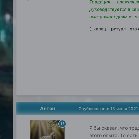
Тради́ция — сложившая
руководствуется в сво
выступают одним из р
(..капец... ритуал - эт
Антон
Опубликовано:
13 июля 2021
Я бы сказал, что тр
этого опыта. То есть