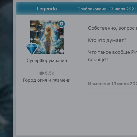
Legenda
Опубликовано:
13 июля 2021
Собственно, вопрос 
Кто что думает?
Что такое вообще Р
вообще?
СуперФорумчанин
6,5k
Город
огня и пламени
Изменено
13 июля 20