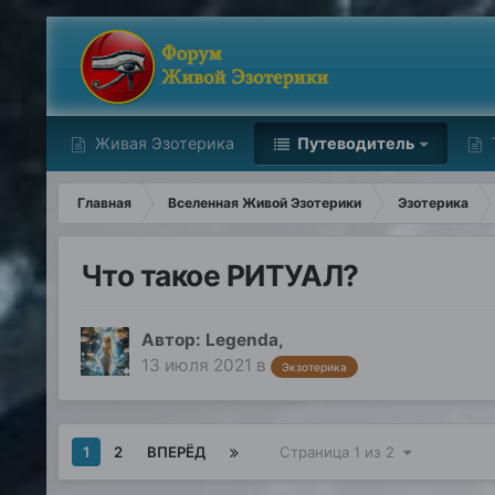
Живая Эзотерика
Путеводитель
Главная
Вселенная Живой Эзотерики
Эзотерика
Что такое РИТУАЛ?
Автор:
Legenda
,
13 июля 2021
в
Экзотерика
1
2
ВПЕРЁД
Страница 1 из 2