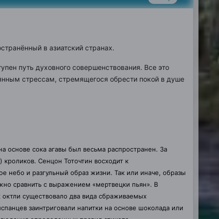
остранённый в
азиатский
странах.
упен путь духовного совершенствования. Все это
янным стрессам, стремящегося обрести покой в душе
а основе сока агавы был весьма распространен. За
) кроликов. Сенцон Тоточтин восходит к
небо и разгульный образ жизни. Так или иначе, образы
ожно сравнить с выражением «мертвецки пьян». В
 октли существовало два вида сбраживаемых
спанцев заинтриговали напитки на основе шоколада или