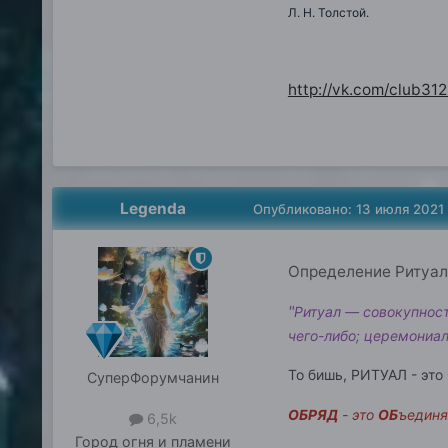
Л. Н. Толстой.
http://vk.com/club31
Legenda
Опубликовано:
13 июля 2021
Определение Ритуала
"
Ритуал — совокупнос
чего-либо; церемониал
То бишь, РИТУАЛ - это
СуперФорумчанин
ОБРЯД
- это
ОБ
ъедин
6,5k
Город
огня и пламени