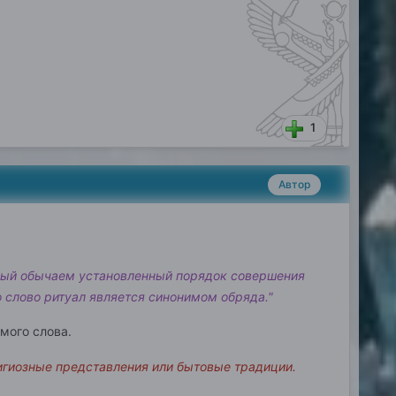
1
Автор
нный обычаем установленный порядок совершения
о слово ритуал является синонимом обряда."
мого слова.
игиозные представления или бытовые традиции.