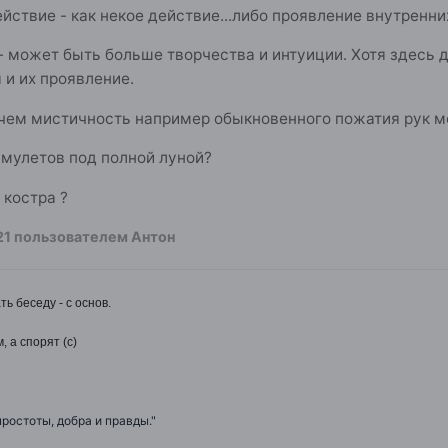
йствие - как некое действие...либо проявление внутренни
- может быть больше творчества и интуиции. Хотя здесь д
 и их проявление.
В чем мистичность например обыкновенного пожатия рук
амулетов под полной луной?
 костра ?
21
пользователем Антон
ть беседу - с основ.
, а спорят (с)
простоты, добра и правды."