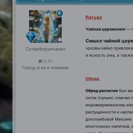
Ритуал
Чайная церемония
— п
Смысл чайной цер
чрезвычайно привлека
СуперФорумчанин
и ясность ума, а такж
6,5k
Город
огня и пламени
Обряд
Обряд распития
был важ
октли (пульке) отвечал
индоамериканскому изо
распущенности и наслаж
доколумбовой Мексике 
алкогольных напитков, 