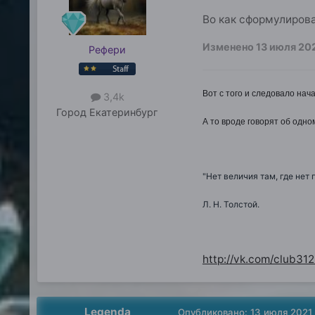
Во как сформулирова
Изменено
13 июля 20
Рефери
Вот с того и следовало нача
3,4k
Город
Екатеринбург
А то вроде говорят об одном
"Нет величия там, где нет 
Л. Н. Толстой.
http://vk.com/club31
Legenda
Опубликовано:
13 июля 2021