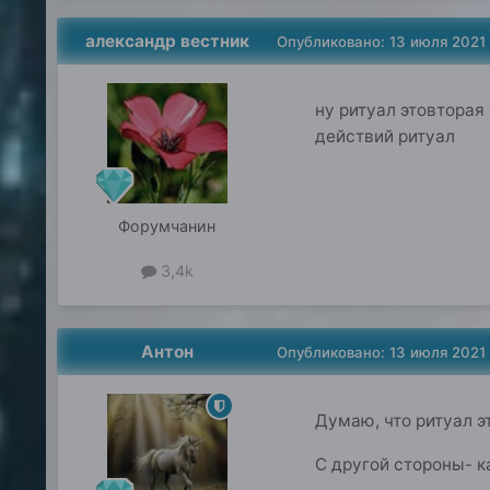
александр вестник
Опубликовано:
13 июля 2021
ну ритуал этовторая
действий ритуал
Форумчанин
3,4k
Антон
Опубликовано:
13 июля 2021
Думаю, что ритуал э
С другой стороны- к