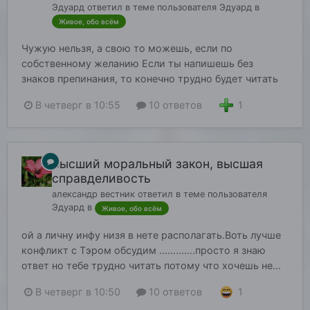
Эдуард
ответил в теме пользователя
Эдуард
в
Живое, обо всём
Чужую нельзя, а свою то можешь, если по
собственному желанию Если ты напишешь без
знаков препинания, то конечно трудно будет читать
1
В четверг в 10:55
10 ответов
Высший моральный закон, высшая
справделивость
александр вестник
ответил в теме пользователя
Эдуард
в
Живое, обо всём
ой а личну инфу низя в нете располагать.Воть лучше
конфликт с Тэром обсудим .............просто я знаю
ответ но тебе трудно читать потому что хочешь не...
1
В четверг в 10:50
10 ответов