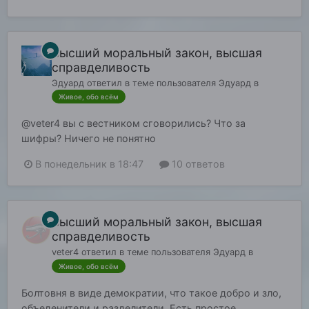
Высший моральный закон, высшая
справделивость
Эдуард
ответил в теме пользователя
Эдуард
в
Живое, обо всём
@veter4 вы с вестником сговорились? Что за
шифры? Ничего не понятно
В понедельник в 18:47
10 ответов
Высший моральный закон, высшая
справделивость
veter4
ответил в теме пользователя
Эдуард
в
Живое, обо всём
Болтовня в виде демократии, что такое добро и зло,
объеденители и разделители. Есть простое