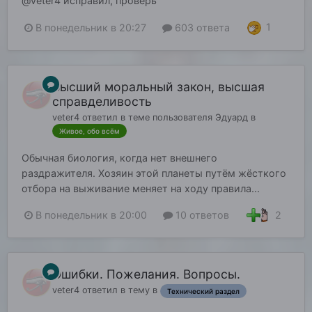
@veter4 исправил, проверь
1
В понедельник в 20:27
603 ответа
Высший моральный закон, высшая
справделивость
veter4
ответил в теме пользователя
Эдуард
в
Живое, обо всём
Обычная биология, когда нет внешнего
раздражителя. Хозяин этой планеты путём жёсткого
отбора на выживание меняет на ходу правила...
2
В понедельник в 20:00
10 ответов
Ошибки. Пожелания. Вопросы.
veter4
ответил в тему в
Технический раздел