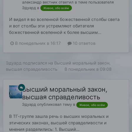
александр вестник
ответил в теме пользователя
Эдуард
в
Живое, обо всём
И видел я во вселенной божественной столбы света
и вот столбы эти устремляют обитателя
божественной вселенной к более высшим...
В понедельник в 16:17
10 ответов
Эдуард
подписался на
Высший моральный закон,
высшая справделивость
В понедельник в 09:08
Высший моральный закон,
высшая справделивость
Эдуард
опубликовал тему в
Живое, обо всём
В ТГ-группе зашла речь о высших моральных и
этических законах, высшей справделивости и
мнения разделились: 1. Высший...