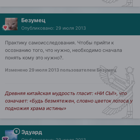
Безумец
Опубликовано:
29 июля 2013
Практику самоисследования. Чтобы прийти к
осознанию того, что нужно, необходимо сначала
понять кому это нужно?.
Изменено
29 июля 2013
пользователем Безумец
Древняя китайская мудрость гласит: «НИ СЫ!», что
означает: «Будь безмятежен, словно цветок лотоса у
подножия храма истины»
Эдуард
Опубликовано:
29 июля 2013