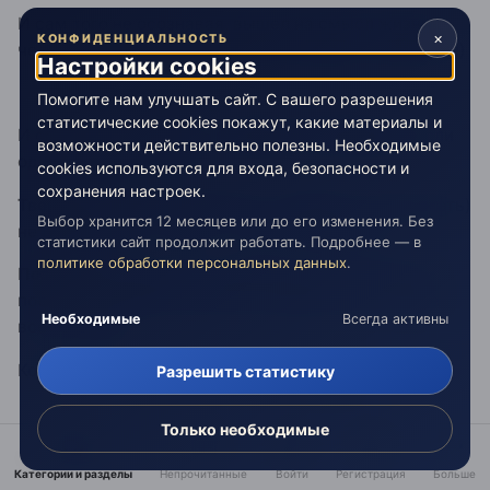
И сам того не осознавая, вышел на смысл жизни
×
КОНФИДЕНЦИАЛЬНОСТЬ
человека, не смотря с позиции человека. хехехехехе)
Настройки cookies
Помогите нам улучшать сайт. С вашего разрешения
статистические cookies покажут, какие материалы и
И смысл пришел такой -
Творить и Познавать
. Если
возможности действительно полезны. Необходимые
одним словом - жить.
cookies используются для входа, безопасности и
сохранения настроек.
Творить
(строить, разрушать, создавать, уничтожать)
Выбор хранится 12 месяцев или до его изменения. Без
не делиться на "+" или "-", точно также как и
статистики сайт продолжит работать. Подробнее — в
политике обработки персональных данных
.
Познавать
(мир, себя, низменные чувства мысли
поступки, высокие чувства и любовь, да и вообще
Необходимые
Всегда активны
все что хочу).
Конечно, мы люди делим, но это мы
Разрешить статистику
Только необходимые
дальше такая фраза:
Категории и разделы
Непрочитанные
Войти
Регистрация
Больше