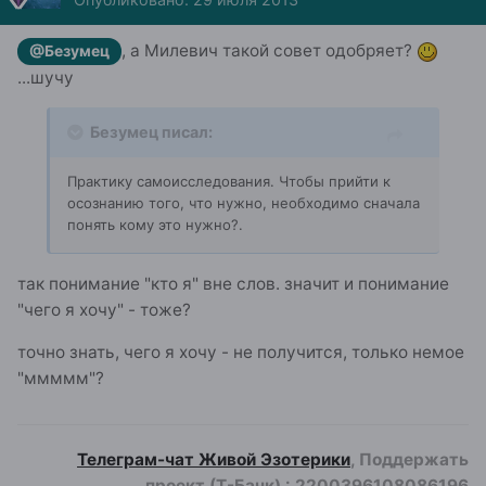
, а Милевич такой совет одобряет?
@Безумец
...шучу
Безумец писал:
Практику самоисследования. Чтобы прийти к
осознанию того, что нужно, необходимо сначала
понять кому это нужно?.
так понимание "кто я" вне слов. значит и понимание
"чего я хочу" - тоже?
точно знать, чего я хочу - не получится, только немое
"ммммм"?
Телеграм-чат Живой Эзотерики
, Поддержать
проект (Т-Банк)
:
2200396108086196