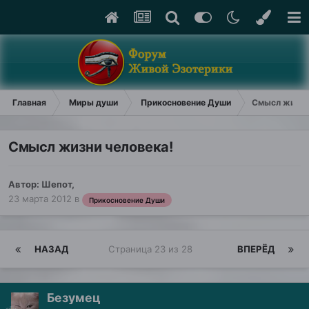
Главная
Миры души
Прикосновение Души
Смысл жизни
Смысл жизни человека!
Автор:
Шепот
,
23 марта 2012
в
Прикосновение Души
НАЗАД
Страница 23 из 28
ВПЕРЁД
Безумец