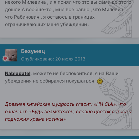
некого Милевича , и я понял что это вы сами до этого
дошли.А вообще-то , мне все равно , что Милевич ,
что Рабинович , я остаюсь в границах
ограничивающих меня убеждений .
Безумец
Опубликовано:
20 июля 2013
Nabludatel
,
можете не беспокоиться, я на Ваши
убеждения не собирался покушаться.
Древняя китайская мудрость гласит: «НИ СЫ!», что
означает: «Будь безмятежен, словно цветок лотоса у
подножия храма истины»