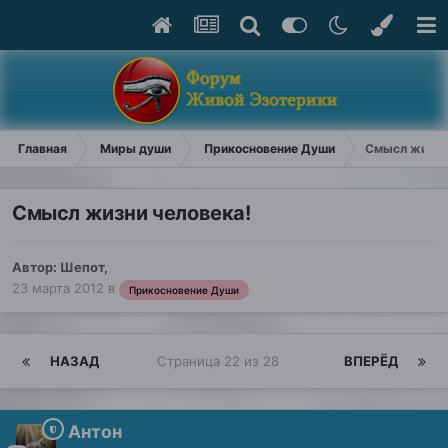
Главная
Миры души
Прикосновение Души
Смысл жизни
Смысл жизни человека!
Автор:
Шепот
,
23 марта 2012
в
Прикосновение Души
НАЗАД
Страница 22 из 28
ВПЕРЁД
Антон