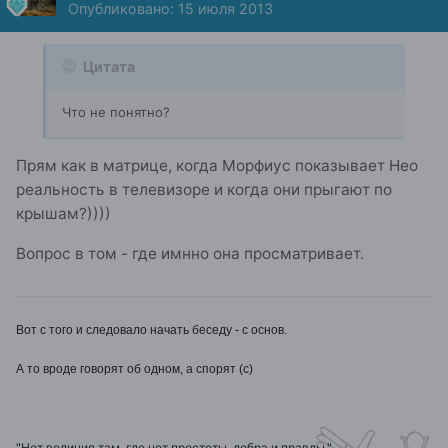
Опубликовано:
15 июля 2013
Цитата
Что не понятно?
Прям как в матрице, когда Морфиус показывает Нео
реальность в телевизоре и когда они прыгают по
крышам?))))
Вопрос в том - где имнно она просматривает.
Вот с того и следовало начать беседу - с основ.
А то вроде говорят об одном, а спорят (с)
"Нет величия там, где нет простоты, добра и правды."