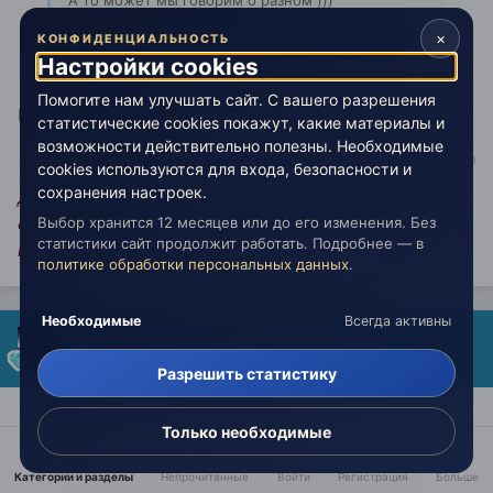
А то может мы говорим о разном )))
А Вы может и действительно появились не там
×
КОНФИДЕНЦИАЛЬНОСТЬ
.............)))
Настройки cookies
Помогите нам улучшать сайт. С вашего разрешения
И не оттуда.
статистические cookies покажут, какие материалы и
возможности действительно полезны. Необходимые
cookies используются для входа, безопасности и
сохранения настроек.
Древняя китайская мудрость гласит: «НИ СЫ!», что
Выбор хранится 12 месяцев или до его изменения. Без
означает: «Будь безмятежен, словно цветок лотоса у
статистики сайт продолжит работать. Подробнее — в
подножия храма истины»
политике обработки персональных данных
.
Необходимые
Всегда активны
AlexStone
Опубликовано:
27 июля 2013
Разрешить статистику
Цитата
Только необходимые
А Вы может и действительно появились не там
Категории и разделы
Непрочитанные
Войти
Регистрация
Больше