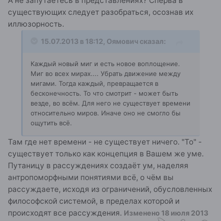
А не запутаетесь в представлениях? Сперва в
существующих следует разобраться, осознав их
иллюзорность.
15.07.2013 в 18:12, Оямович сказал:
Каждый новый миг и есть новое воплощение.
Миг во всех мирах.... Убрать движение между
мигами. Тогда каждый, превращается в
бесконечность. То что смотрит - может быть
везде, во всём. Для него не существует времени
относительно миров. Иначе оно не смогло бы
ощутить всё.
Там где нет времени - не существует ничего. "То" -
существует только как концепция в Вашем же уме.
Путаницу в рассуждениях создаёт ум, наделяя
антропоморфными понятиями всё, о чём вы
рассуждаете, исходя из ограничений, обусловленных
философской системой, в пределах которой и
происходят все рассуждения.
Изменено
18 июля 2013