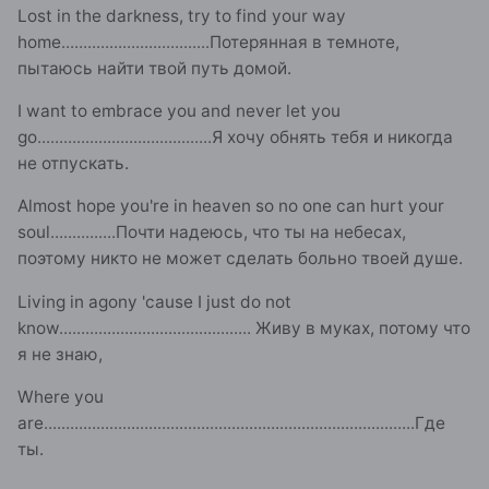
Lost in the darkness, try to find your way
home
..................................
Потерянная в темноте,
пытаюсь найти твой путь домой.
I want to embrace you and never let you
go
........................................
Я хочу обнять тебя и никогда
не отпускать.
Almost hope you're in heaven so no one can hurt your
soul
...............
Почти надеюсь, что ты на небесах,
поэтому никто не может сделать больно твоей душе.
Living in agony 'cause I just do not
know
............................................
Живу в муках, потому что
я не знаю,
Where you
are
.....................................................................................
Где
ты.