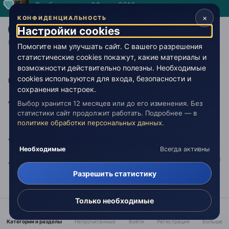
Опубликовано:
26 мая 2012
×
КОНФИДЕНЦИАЛЬНОСТЬ
,в интернете пишут, что сочинил и первый
Настройки cookies
@fil-tao
исполнил это песню именно Хвостенко
Помогите нам улучшать сайт. С вашего разрешения
статистические cookies покажут, какие материалы и
возможности действительно полезны. Необходимые
cookies используются для входа, безопасности и
Вот с того и следовало начать беседу - с основ.
сохранения настроек.
А то вроде говорят об одном, а спорят (с)
Выбор хранится 12 месяцев или до его изменения. Без
статистики сайт продолжит работать. Подробнее — в
политике обработки персональных данных
.
"Нет величия там, где нет простоты, добра и правды."
Необходимые
Всегда активны
Л. Н. Толстой.
Разрешить статистику
Только необходимые
http://vk.com/club31251786
Наша группа.
Категории и разделы
Непрочитанные
Войти
Регистрация
Больше