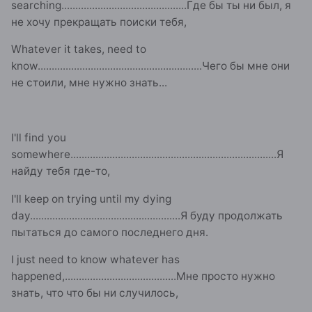
searching
.............................................
Где бы ты ни был, я
не хочу прекращать поиски тебя,
Whatever it takes, need to
know
...........................................................
Чего бы мне они
не стоили, мне нужно знать...
I'll find you
somewhere
..........................................................................
Я
найду тебя где-то,
I'll keep on trying until my dying
day
......................................................
Я буду продолжать
пытаться до самого последнего дня.
I just need to know whatever has
happened,
........................................
Мне просто нужно
знать, что что бы ни случилось,