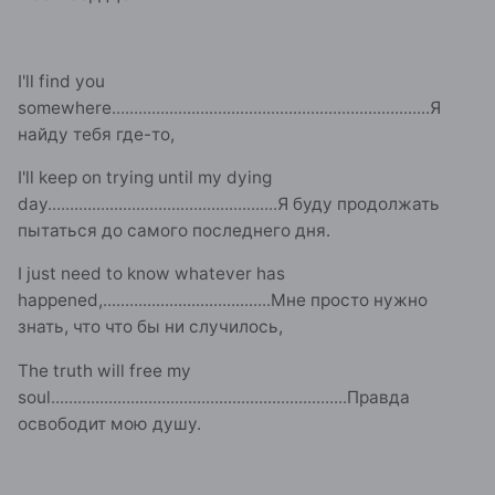
I'll find you
somewhere
........................................................................
Я
найду тебя где-то,
I'll keep on trying until my dying
day
....................................................
Я буду продолжать
пытаться до самого последнего дня.
I just need to know whatever has
happened,
......................................
Мне просто нужно
знать, что что бы ни случилось,
The truth will free my
soul
...................................................................
Правда
освободит мою душу.