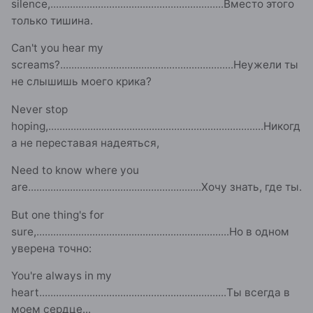
silence,
..............................................................
Вместо этого
только тишина.
Can't you hear my
screams?
..............................................................
Неужели ты
не слышишь моего крика?
Never stop
hoping,
.............................................................................
Никогд
а не переставая надеяться,
Need to know where you
are
..............................................................
Хочу знать, где ты.
But one thing's for
sure,
.....................................................................
Но в одном
уверена точно:
You're always in my
heart
...................................................................
Ты всегда в
моем сердце...