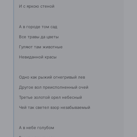
И с яркою стеной
А в городе том сад
Все травы да цветы
Гуляют там животные
Невиданной красы
Одно как рыжий огнегривый лев
Другое вол преисполненный очей
Третье золотой орел небесный
Чей так светел взор незабываемый
А в небе голубом