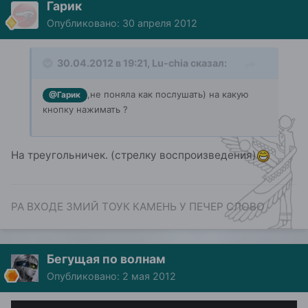
Гарик
Опубликовано:
30 апреля 2012
30.04.2012 в 19:21, Lu-chia сказал:
,не поняла как послушать) на какую
@Гарик
кнопку нажимать ?
На треугольничек. (стрелку воспроизведения)
РА ВХОДЕ ЗМИЙ ТОУК КАМЕНЬ У ПЕЧЕР СЛОВО
Бегущая по волнам
Опубликовано:
2 мая 2012