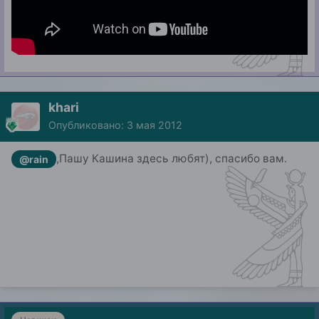
khari
Опубликовано:
3 мая 2012
,Пашу Кашина здесь любят), спасибо вам.
@rain