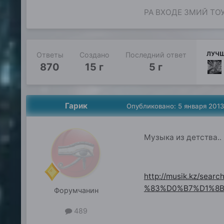
РА ВХОДЕ ЗМИЙ ТО
ЛУЧШ
Ответы
Создано
Последний ответ
870
15 г
5 г
Гарик
Опубликовано:
5 января 201
Музыка из детства..
http://musik.kz/
%83%D0%B7%D1%8B
Форумчанин
489