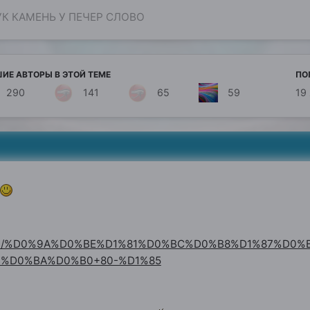
УК КАМЕНЬ У ПЕЧЕР СЛОВО
ИЕ АВТОРЫ В ЭТОЙ ТЕМЕ
ПО
290
141
65
59
19
3
search/%D0%9A%D0%BE%D1%81%D0%BC%D0%B8%D1%87%D
%D0%BA%D0%B0+80-%D1%85