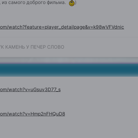
о, из самого доброго фильма.
)
com/watch?feature=player_detailpage&v=k98wVFVdnic
УК КАМЕНЬ У ПЕЧЕР СЛОВО
3
.com/watch?v=uGsuv3D77_s
.com/watch?v=Hmp2nFHQuD8