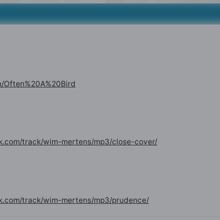
3
ch/Often%20A%20Bird
k.com/track/wim-mertens/mp3/close-cover/
sk.com/track/wim-mertens/mp3/prudence/