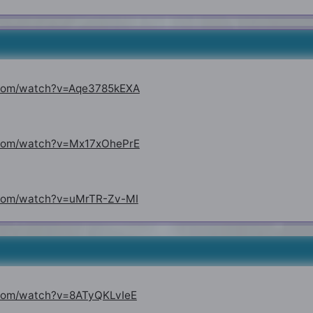
3
.com/watch?v=Aqe3785kEXA
.com/watch?v=Mx17xOhePrE
.com/watch?v=uMrTR-Zv-MI
3
.com/watch?v=8ATyQKLvIeE