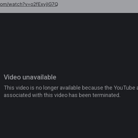
com/watch?v=o2fExyjlG7Q