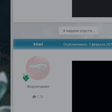
4 недели спустя...
khari
Опубликовано:
1 февраля 20
Форумчанин
1,3k