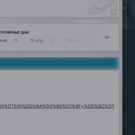
ПУЛЯРНЫЕ ДНИ
 янв
19
19 апр
13
26 фев
13
5 мар
10
0%B5%D1%81%D0%BA%D0%B0%D1%8F+%D0%BC%D1