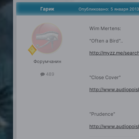
Гарик
Опубликовано:
5 января 201
Wim Mertens:
"Often a Bird"..
http://myzz.me/sear
Форумчанин
489
"Close Cover"
http://www.audiopois
"Prudence"
http://www.audiopoi