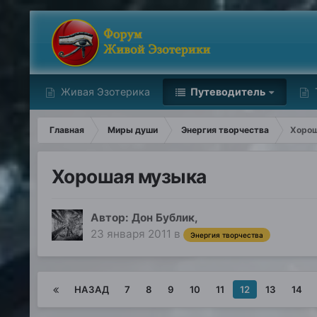
Живая Эзотерика
Путеводитель
Главная
Миры души
Энергия творчества
Хорош
Хорошая музыка
Автор:
Дон Бублик
,
23 января 2011
в
Энергия творчества
НАЗАД
7
8
9
10
11
12
13
14