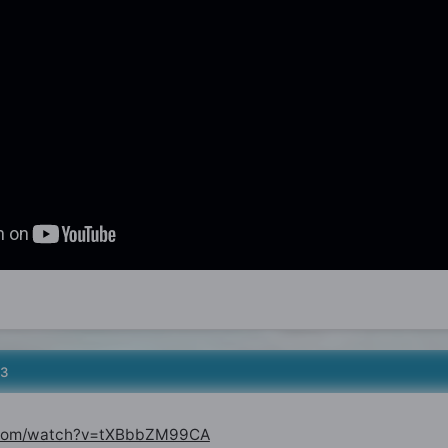
13
.com/watch?v=tXBbbZM99CA