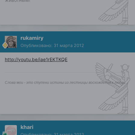
животным!
rukamiry
Опубликовано:
31 марта 2012
http://youtu.be/iae1rEKTKQE
Слова мои - это ступени истины из лестницы восхождения к любви...
khari
Опубликовано:
31 марта 2012