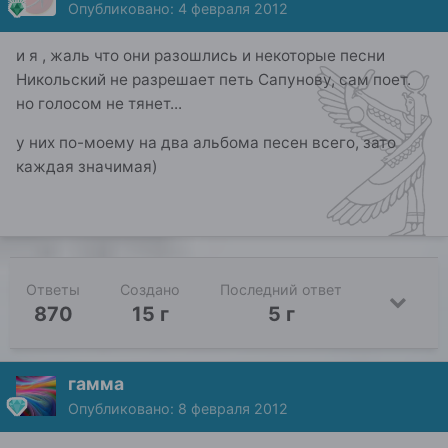
Опубликовано:
4 февраля 2012
и я , жаль что они разошлись и некоторые песни
Никольский не разрешает петь Сапунову, сам поет.
но голосом не тянет...
у них по-моему на два альбома песен всего, зато
каждая значимая)
Ответы
Создано
Последний ответ
870
15 г
5 г
гамма
Опубликовано:
8 февраля 2012