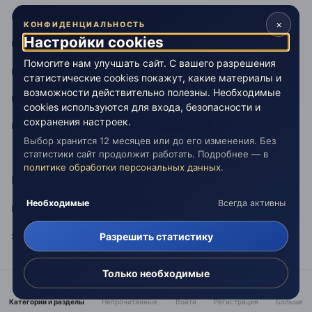
возвращается как волна
×
КОНФИДЕНЦИАЛЬНОСТЬ
Настройки cookies
в моих глазах
Помогите нам улучшать сайт. С вашего разрешения
и тот кого мне не хватало
статистические cookies покажут, какие материалы и
возможности действительно полезны. Необходимые
в море тишины
cookies используются для входа, безопасности и
сохранения настроек.
мне не хватает, знаешь, гораздо больше...
Выбор хранится 12 месяцев или до его изменения. Без
статистики сайт продолжит работать. Подробнее — в
политике обработки персональных данных
.
Есть такие вещи в тишине
Необходимые
Всегда активны
которые я не ожидал никогда,
я захотел бы голос...
Разрешить статистику
Только необходимые
И неожиданно
Категории и разделы
Непрочитанные
Войти
Регистрация
Больше