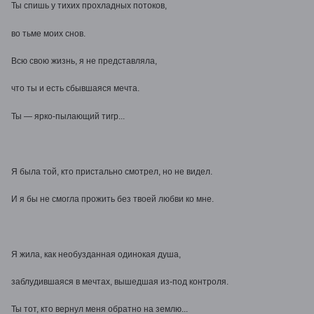
Ты спишь у тихих прохладных потоков,
во тьме моих снов.
Всю свою жизнь, я не представляла,
что ты и есть сбывшаяся мечта.
Ты — ярко-пылающий тигр...
Я была той, кто пристально смотрел, но не видел.
И я бы не смогла прожить без твоей любви ко мне.
Я жила, как необузданная одинокая душа,
заблудившаяся в мечтах, вышедшая из-под контроля.
Ты тот, кто вернул меня обратно на землю...