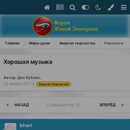
Главная
Миры души
Энергия творчества
Хорошая музы
Хорошая музыка
Автор:
Дон Бублик
,
23 января 2011
в
Энергия творчества
НАЗАД
Страница 9 из 33
ВПЕРЁД
khari