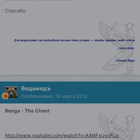
Спасибо.
Для торжества зла необходимо только одно условие — чтобы хорошие люди сидели
сложа руки.
(Эдмунд Берк)
Ведьмедъ
Опубликовано:
10 марта 2012
Benga - The Chant
http://www.youtube.com/watch?v=XANFxUyoFLo