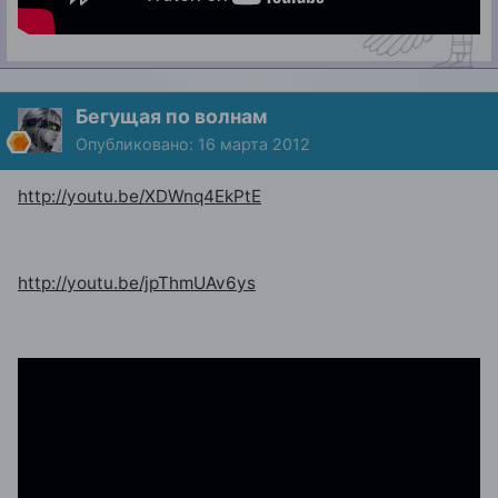
Бегущая по волнам
Опубликовано:
16 марта 2012
http://youtu.be/XDWnq4EkPtE
http://youtu.be/jpThmUAv6ys