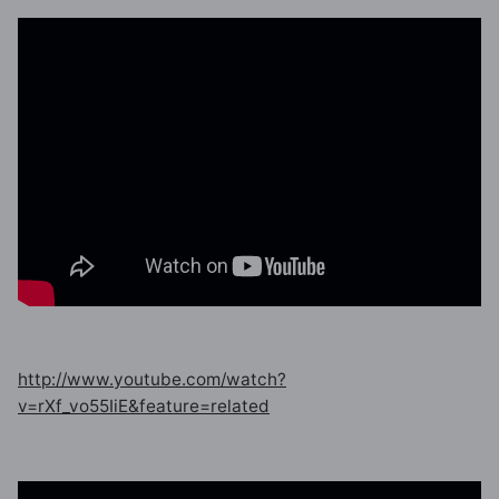
http://www.youtube.com/watch?
v=rXf_vo55IiE&feature=related