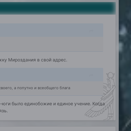
жку Мироздания в свой адрес.
воего, а попутно и всеобщего блага
-юги было единобожие и единое учение. Когда
язь.