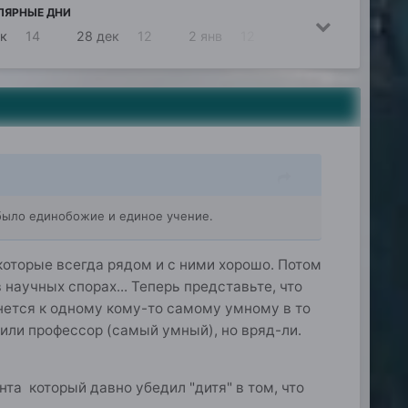
ЛЯРНЫЕ ДНИ
ек
14
28 дек
12
2 янв
12
13 янв
10
 было единобожие и единое учение.
 которые всегда рядом и с ними хорошо. Потом
научных спорах... Теперь представьте, что
нется к одному кому-то самому умному в то
 или профессор (самый умный), но вряд-ли.
та который давно убедил "дитя" в том, что