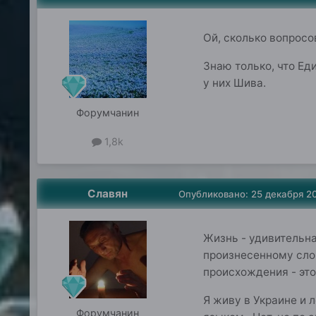
Ой, сколько вопросов
Знаю только, что Ед
у них Шива.
Форумчанин
1,8k
Славян
Опубликовано:
25 декабря 2
Жизнь - удивительна
произнесенному слов
происхождения - это
Я живу в Украине и 
Форумчанин