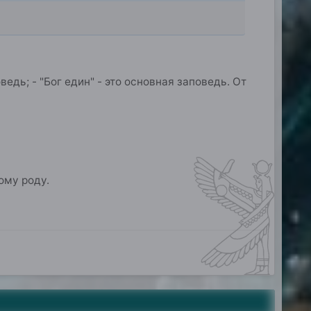
дь; - "Бог един" - это основная заповедь. От
ому роду.