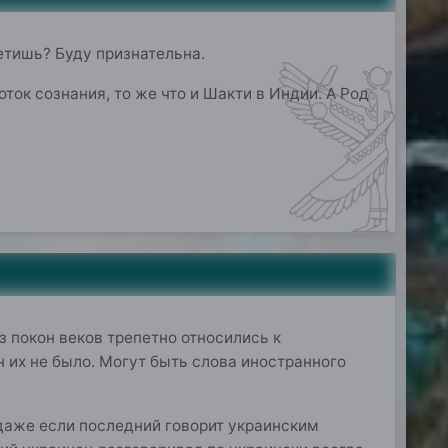
ветишь? Буду признательна.
оток сознания, то же что и Шакти в Индии. А Род
з покон веков трепетно относились к
н их не было. Могут быть слова иностранного
 даже если последний говорит украинским