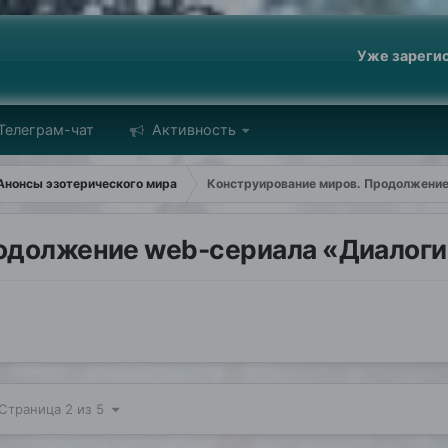
Уже зареги
Телеграм-чат
Активность
Анонсы эзотерического мира
Конструирование миров. Продолжение
одолжение web-сериала «Диалог
Страница 2 из 5