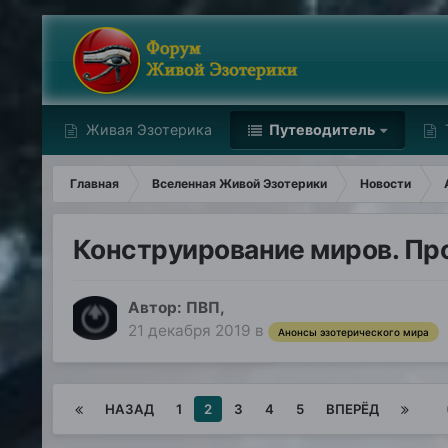
Живая Эзотерика
Путеводитель
Главная
Вселенная Живой Эзотерики
Новости
Конструирование миров. Пр
Автор:
ПВП
,
21 декабря 2019
в
Анонсы эзотерического мира
НАЗАД
1
2
3
4
5
ВПЕРЁД