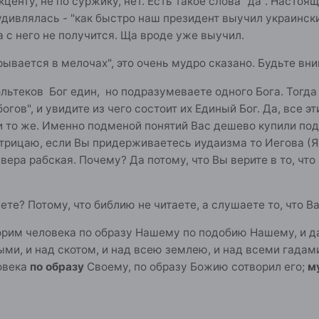
кценту, не по суржику, нет. Есть такое слова "да". Насто
удивлялась - "как быстро наш президент выучил украинский
а с него не получится. Ща вроде уже выучил.
рывается в мелочах", это очень мудро сказано. Будьте в
тольтеков Бог един, но подразумеваете одного Бога. Тогда
огов", и увидите из чего состоит их Единый Бог. Да, все э
 и то же. Именно подменой понятий Вас дешево купили подс
отрицаю, если Вы придерживаетесь иудаизма то Иегова (Ях
 вера рабская. Почему? Да потому, что Вы верите в то, чт
ете? Потому, что библию не читаете, а слушаете то, что В
ворим человека по образу Нашему по подобию Нашему, и 
ми, и над скотом, и над всею землею, и над всеми гада
овека
по образу
Своему, по образу Божию сотворил его;
м