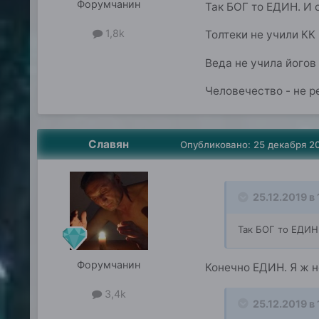
Форумчанин
Так БОГ то ЕДИН. И о
1,8k
Толтеки не учили КК 
Веда не учила йогов 
Человечество - не р
Славян
Опубликовано:
25 декабря 2
25.12.2019 в 
Так БОГ то ЕДИН.
Форумчанин
Конечно ЕДИН. Я ж н
3,4k
25.12.2019 в 