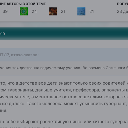
ИЕ АВТОРЫ В ЭТОЙ ТЕМЕ
ПОПУ
39
24
21
21
23 д
019
17:17,
птаха
сказал:
 учения тождественна ведическому учению. Во времена Сатья-юги
 то, что в детстве все дети знают только своих родителей
том гувернанты, дальше учителя, префессора, оппоненты в 
ическом теле, а ментальное осталось детским которое тя
уже далеко. Такого человека может усыновить гувернант,
яня.
га себе выбирают расчетливую няню, или хитрого гувернан