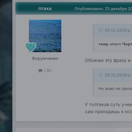
птаха
Опубликовано:
25 декабря 2
25.12.2019 в 
тому
нічого
Чорт
Форумчанин
Обожаю эту фразу и 
1,8k
25.12.2019 в 
Не знаю ни одной
У толтеков суть уче
сам приходишь к осо