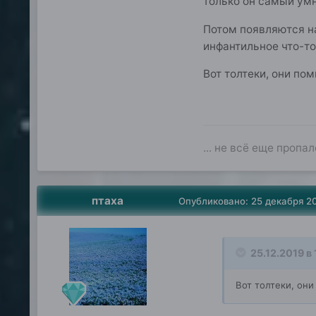
только он самый ум
Потом появляются н
инфантильное что-то,
Вот толтеки, они по
... не всё еще пропал
птаха
Опубликовано:
25 декабря 2
25.12.2019 в 
Вот толтеки, он