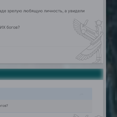
чаде зрелую любящую личность, а увидели
ОИХ богов?
огов?