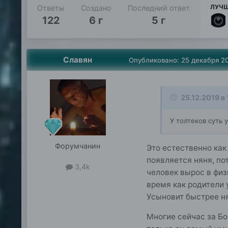
ЛУЧШ
Ответы
Создано
Последний ответ
122
6 г
5 г
Славян
Опубликовано:
25 декабря 2
25.12.2019 в 
У толтеков суть
Форумчанин
Это естественно как
появляется няня, по
3,4k
человек вырос в физ
время как родители 
Усыновит быстрее н
Многие сейчас за Бо