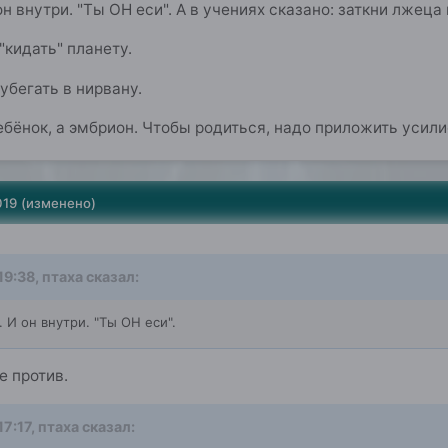
н внутри. "Ты ОН еси". А в учениях сказано: заткни лжеца 
"кидать" планету.
убегать в нирвану.
ебёнок, а эмбрион. Чтобы родиться, надо приложить усили
019
(изменено)
19:38,
птаха
сказал:
 И он внутри. "Ты ОН еси".
е против.
17:17,
птаха
сказал: