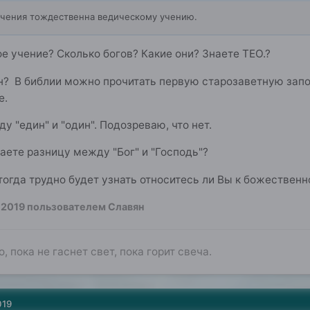
 учения тождественна ведическому учению.
е учение? Сколько богов? Какие они? Знаете ТЕО.?
ин? В библии можно прочитать первую старозаветную запове
е.
у "един" и "один". Подозреваю, что нет.
наете разницу между "Бог" и "Господь"?
 тогда трудно будет узнать относитесь ли Вы к божественн
 2019
пользователем Славян
о, пока не гаснет свет, пока горит свеча.
019