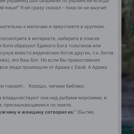
ящий украинец разговаривая по украински всегда
 язык!" Я ей сразу сказал - пока он не выучит
нимательны к мелочам и преуспеете в крупном.
 посмотрите в интернете, наберите в поиске
ти боги образуют Единого Бога тольтеков или
унув вместо ведических богов других, т.н. богов
ве), это Ваш Бог. Но если Вы православная
о все люди произошли от Адама с Евой. А Адама
ам говорят.. Хорошо, читаем библию;
да владычествуют они над рыбами морскими, и
ми, пресмыкающимися по земле.
ужчину и женщину сотворил их
." (Бытие,