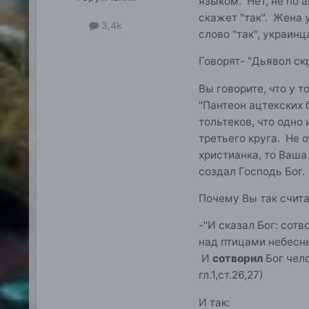
языком. Нет, не по а
скажет "так". Жена 
3,4k
слово "так", украинц
Говорят- "Дьявол ск
Вы говорите, что у 
"Пантеон ацтекских б
тольтеков, что одно
третьего круга. Не 
христианка, то Ваша
создал Господь Бог.
Почему Вы так счита
-"И сказал Бог: сот
над птицами небесны
И
сотворил
Бог чел
гл.1,ст.26,27)
И так: