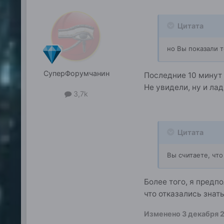
Цитата
но Вы показали т
СуперФорумчанин
Последние 10 минут 
Не увидели, ну и ла
3,7k
Цитата
Вы считаете, что
Более того, я предп
что отказались знать
Изменено
3 декабря 