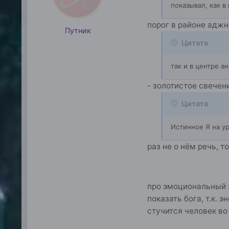
показывал, как в
порог в районе адж
Путник
Цитата
так и в центре а
- золотистое свечени
Цитата
Истинное Я на ур
раз не о нём речь, 
про эмоциональный з
показать бога, т.к. 
стучится человек во