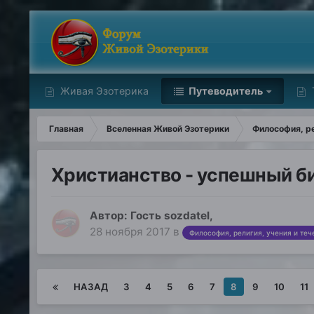
Живая Эзотерика
Путеводитель
Главная
Вселенная Живой Эзотерики
Философия, ре
Христианство - успешный би
Автор: Гость sozdatel,
28 ноября 2017
в
Философия, религия, учения и те
НАЗАД
3
4
5
6
7
8
9
10
11