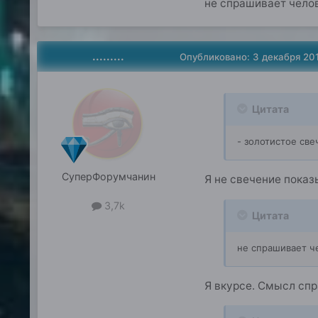
не спрашивает челове
.........
Опубликовано:
3 декабря 20
Цитата
- золотистое све
СуперФорумчанин
Я не свечение показ
3,7k
Цитата
не спрашивает че
Я вкурсе. Смысл спр