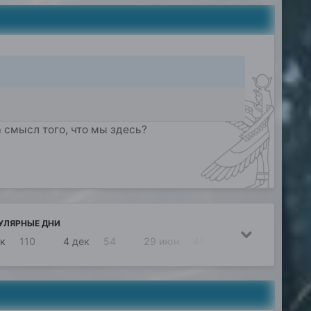
а смысл того, что мы здесь?
УЛЯРНЫЕ ДНИ
ек
110
4 дек
54
29 июн
48
10 дек
48