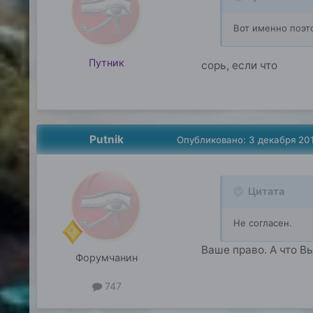
Вот именно поэто
Путник
сорь, если что
Putnik
Опубликовано:
3 декабря 20
Цитата
Не согласен.
Ваше право. А что В
Форумчанин
747