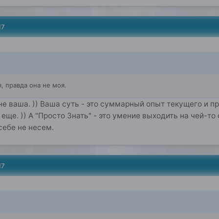
17
я, правда она не моя.
 не ваша. )) Ваша суть - это суммарный опыт текущего и п
 еще. )) А "Просто Знать" - это умение выходить на чей-т
себе не несем.
17