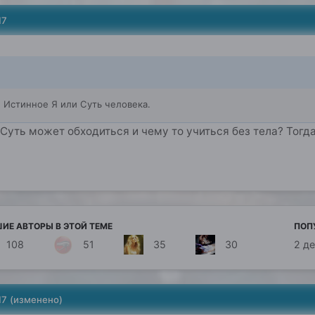
17
 Истинное Я или Суть человека.
а Суть может обходиться и чему то учиться без тела? Тогд
ИЕ АВТОРЫ В ЭТОЙ ТЕМЕ
ПОП
108
51
35
30
2 д
17
(изменено)