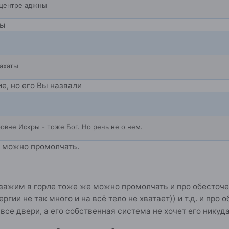
 центре аджны
ны
нахаты
е, но его Вы назвали
овне Искры - тоже Бог. Но речь не о нем.
то можно промолчать.
ажим в горле тоже же можно промолчать и про обесточен
энергии не так много и на всё тело не хватает)) и т.д. и п
 все двери, а его собственная система не хочет его нику