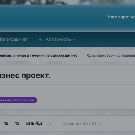
Уже зареги
Телеграм-чат
Активность
лигия, учения и течения по саморазвитию
Христианство - успешный 
знес проект.
чения по саморазвитию
12
13
ВПЕРЁД
Страница 8 из 21