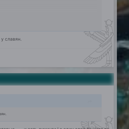
 у славян.
вян.