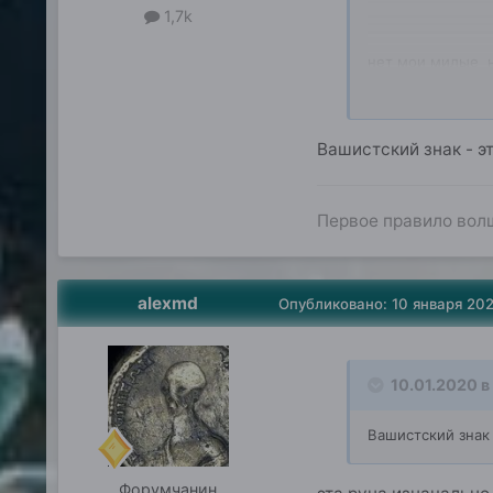
1,7k
нет мои милые н
Вашистский знак - э
Первое правило волш
alexmd
Опубликовано:
10 января 20
10.01.2020 в 
Вашистский знак 
Форумчанин