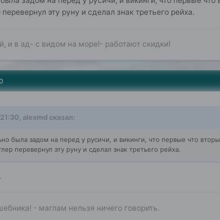
была задом на перед у русичи, и викинги, что первые что 
 перевернул эту руну и сделал знак третьего рейха.
, и в ад- с видом на море!- работают скидки!
0
 21:30,
alexmd
сказал:
ьно была задом на перед у русичи, и викинги, что первые что вторы
лер перевернул эту руну и сделал знак третьего рейха.
.
ебника! - маглам нельзя ничего говорить.