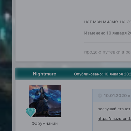
нет мои милые не фа
Изменено
10 января 
продаю путевки в рай
Nightmare
Опубликовано:
10 января 20
Потом уже ничего
10.01.2020 в
послушай станет
https://muzofond
Форумчанин