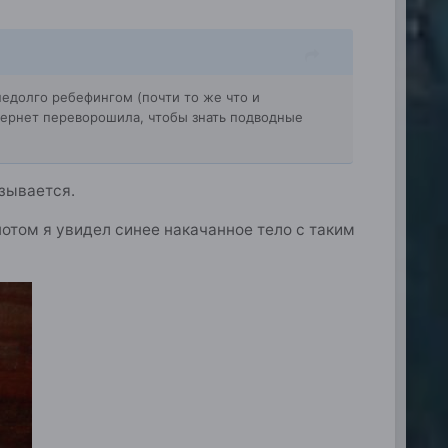
недолго ребефингом (почти то же что и
нтернет переворошила, чтобы знать подводные
азывается.
потом я увидел синее накачанное тело с таким