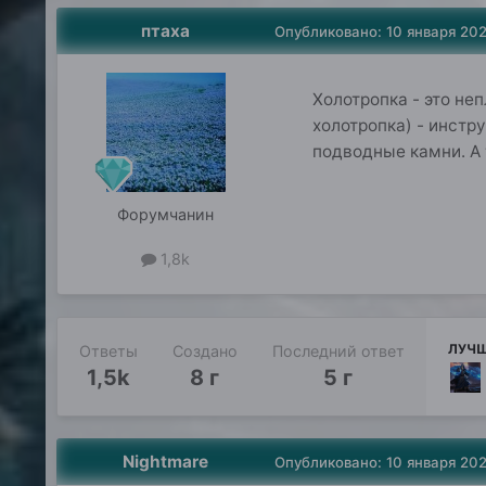
птаха
Опубликовано:
10 января 20
Холотропка - это не
холотропка) - инстр
подводные камни. А
Форумчанин
1,8k
ЛУЧШ
Ответы
Создано
Последний ответ
1,5k
8 г
5 г
Nightmare
Опубликовано:
10 января 20