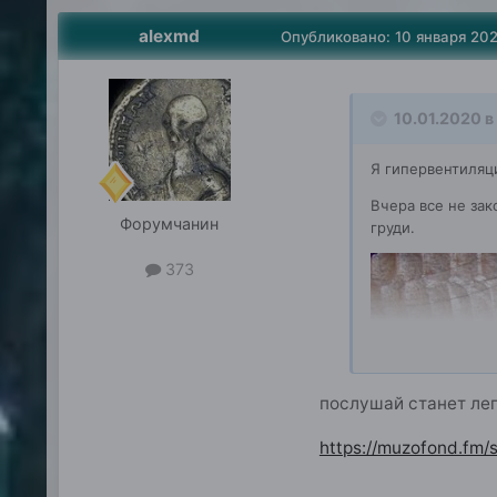
alexmd
Опубликовано:
10 января 20
10.01.2020 в
Я гипервентиляци
Вчера все не зак
Форумчанин
груди.
373
послушай станет лег
https://muzofond.fm