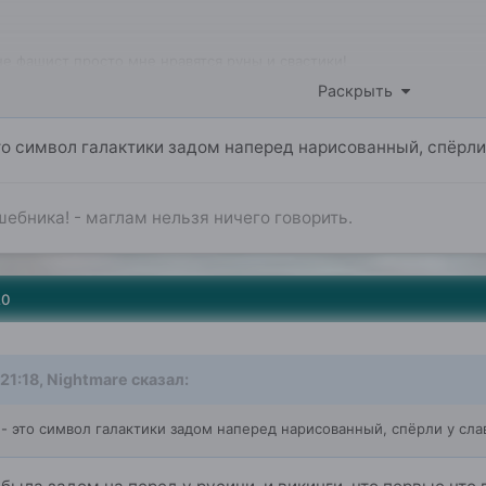
е фашист просто мне нравятся руны и свастики!
Раскрыть
то символ галактики задом наперед нарисованный, спёрли
ебника! - маглам нельзя ничего говорить.
20
21:18,
Nightmare
сказал:
- это символ галактики задом наперед нарисованный, спёрли у сла