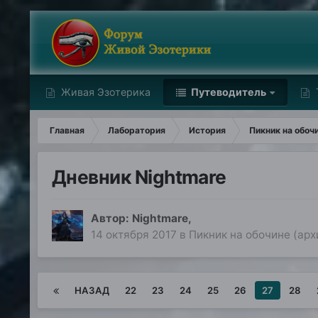
Живая Эзотерика
Путеводитель
Главная
Лаборатория
История
Пикник на обоч
Дневник Nightmare
Автор:
Nightmare
,
14 октября 2017
в
Пикник на обочине (арх
НАЗАД
22
23
24
25
26
27
28