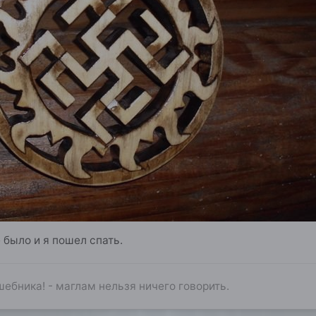
 было и я пошел спать.
ебника! - маглам нельзя ничего говорить.