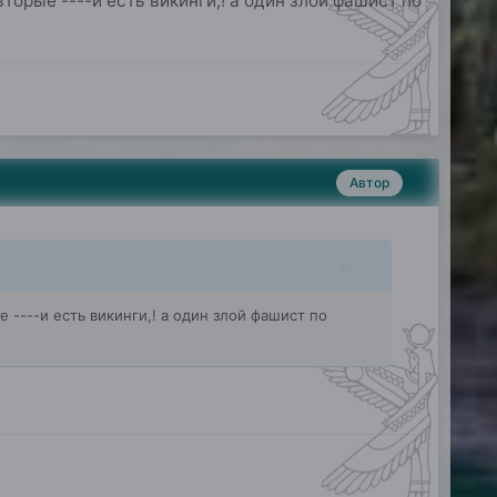
вторые ----и есть викинги,! а один злой фашист по
Автор
е ----и есть викинги,! а один злой фашист по