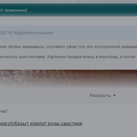
20
(изменено)
 20:19,
Nightmare
сказал:
ей лёгких занимаюсь, случайно узнал что это холотропкой называе
ончилось кристаллами. Картинки превратились в виноград, а потом 
Раскрыть
че!
/search/бахыт компот руны свастики