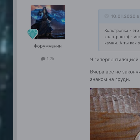
10.01.2020 в
Холотропка - эт
холотропка) - ин
камни. А ты как
Форумчанин
1,7k
Я гипервентиляцией 
Вчера все не законч
знаком на груди.