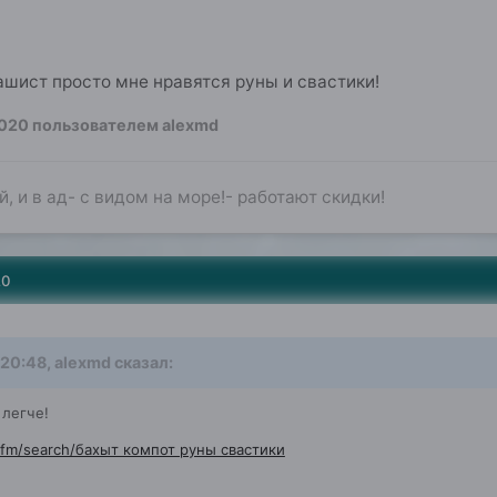
шист просто мне нравятся руны и свастики!
2020
пользователем alexmd
, и в ад- с видом на море!- работают скидки!
20
 не было и я пошел спать.
 20:48,
alexmd
сказал:
 легче!
.fm/search/бахыт компот руны свастики