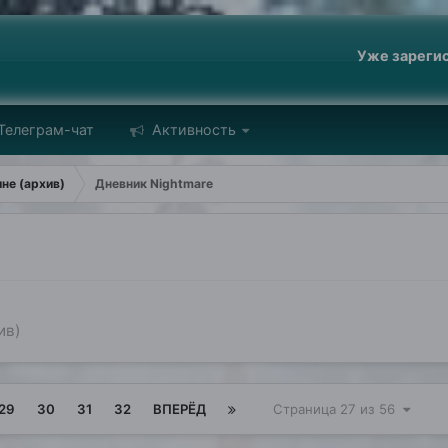
Уже зареги
Телеграм-чат
Активность
ине (архив)
Дневник Nightmare
ив)
29
30
31
32
ВПЕРЁД
Страница 27 из 56