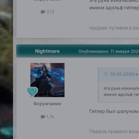
эта руна изначально 
имени адольф гитлер
373
продаю путевки в рай
Nightmare
Опубликовано:
11 января 202
10.01.2020 в
эта руна изначал
имени адольф гит
Форумчанин
Гитлер был шалуном
1,7k
Первое правило волш