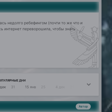
ась недолго ребефингом (почти то же что и
есь интернет переворошила, чтобы знать
ОПУЛЯРНЫЕ ДНИ
 дек
31
15 янв
25
4 дек
21
3 дек
19
Автор