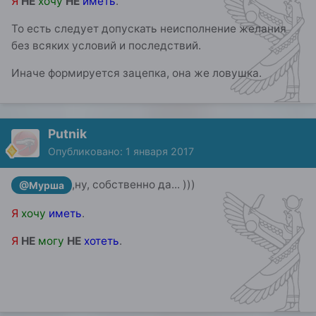
Я
НЕ
хочу
НЕ
иметь
.
То есть следует допускать неисполнение желания
без всяких условий и последствий.
Иначе формируется зацепка, она же ловушка.
Putnik
Опубликовано:
1 января 2017
,ну, собственно да... )))
@Мурша
Я
хочу
иметь
.
Я
НЕ
могу
НЕ
хотеть
.