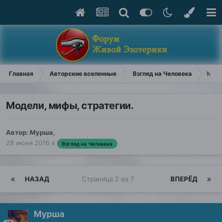
Главная
Авторские вселенные
Взгляд на Человека
Моде
Модели, мифы, стратегии.
Автор:
Мурша
,
28 июня 2016
в
Взгляд на Человека
НАЗАД
Страница 2 из 7
ВПЕРЁД
Мурша