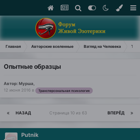
Главная
Авторские вселенные
Взгляд на Человека
Тран
Опытные образцы
Автор:
Мурша
,
12 июня 2016
в
Трансперсональная психология
НАЗАД
Страница 10 из 63
ВПЕРЁД
Putnik