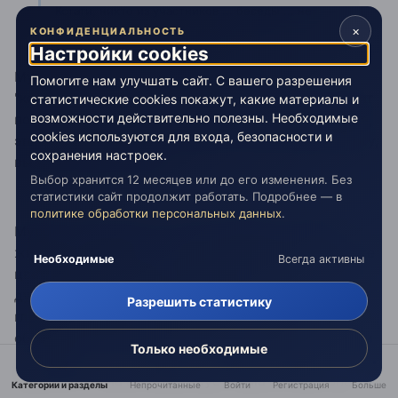
Кстати, никто из участников ... беседы ... не
пошел на компромисс тоже!
×
КОНФИДЕНЦИАЛЬНОСТЬ
Настройки cookies
Мурша, интересно, что вы называете
Помогите нам улучшать сайт. С вашего разрешения
"компромиссом"? Один сидит в клетке, другие ходят
статистические cookies покажут, какие материалы и
возможности действительно полезны. Необходимые
по улице, когда один из прохожих подходит к клетке,
cookies используются для входа, безопасности и
это компромисс? ("Я от сюда все очень хорошо вижу,
сохранения настроек.
вы все за решеткой!!!")
Выбор хранится 12 месяцев или до его изменения. Без
статистики сайт продолжит работать. Подробнее — в
политике обработки персональных данных
.
Мурша, вам кажется, что вы выбираете между
жизнью и смертью, на самом же деле вы выбираете
Необходимые
Всегда активны
цвет обоев в гостиную. Ранимую, чувствительную
душу, не правильный цвет обоев может конечно
Разрешить статистику
глубоко ранить, но по факту нужно, только, чтобы
обои были наклеены, а они будут наклеены, в любом
Только необходимые
случае. даже если вы ничего не выберете.
"Важность", она не существует сама по себе, она
Категории и разделы
Непрочитанные
Войти
Регистрация
Больше