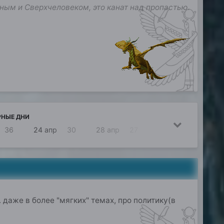
ным и Сверхчеловеком, это канат над пропастью.
РНЫЕ ДНИ
36
24 апр
30
28 апр
27
23 апр
25
 даже в более "мягких" темах, про политику(в