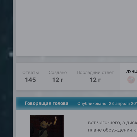
ЛУЧШ
Ответы
Создано
Последний ответ
145
12 г
12 г
Говорящая голова
Опубликовано:
23 апреля 20
вот чего-чего, а ди
плане обсуждения кто