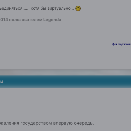
единяться...... хотя бы виртуально...
2014
пользователем Legenda
Для торжеств
14
правления государством впервую очередь.