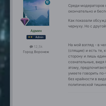
Среди модераторов 
окончательно и бесп
Как показали обсужд
чернуху. Но с друго
Админ
На мой взгляд - в ч
12,5k
(спящие) и есть те,
Город
Воронеж
сторону и лишь един
сознательные, видя 
этому, предпочитают
умеете говорить по-
без крайности в вид
политической тишин