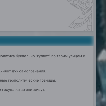
олитика буквально "гуляет" по твоим улицам и
единяет дух самопознания.
ьные геополитические границы.
м государстве они живут.