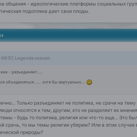
ика общения - идеологические платформы социальных гру
ическая подоплека дает свои плоды.
14
 06:57, Legenda сказал:
ка - разъединяет.....
я объединяться...... хотя бы виртуально...
нечно... Только разъединяет не политика, не срачи на тем
 люди относятся к тем, другим, кто не разделяет их мнени
темы - будь то политика, религия или что-то еще... Это б
й срачь, то мы темы религии уберем? Или в этом случае 
еческой природы?