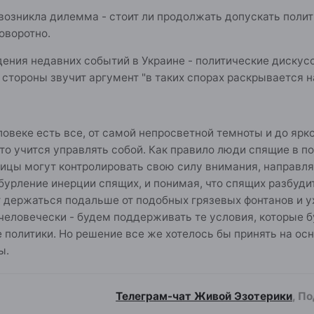
возникла дилемма - стоит ли продолжать допускать полит
оворотно.
ения недавних событий в Украине - политические дискусс
й стороны звучит аргумент "в таких спорах раскрывается 
еловеке есть все, от самой непросветной темноты и до ярк
 кто учится управлять собой. Как правило люди спящие в
ицы могут контролировать свою силу внимания, направля
бурление инерции спящих, и понимая, что спящих разбуди
 держаться подальше от подобных грязевых фонтанов и ух
человечески - будем поддерживать те условия, которые 
е политики. Но решение все же хотелось бы принять на о
ы.
Телеграм-чат Живой Эзотерики
, П