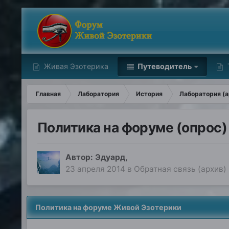
Живая Эзотерика
Путеводитель
Главная
Лаборатория
История
Лаборатория (а
Политика на форуме (опрос)
Автор:
Эдуард
,
23 апреля 2014
в
Обратная связь (архив)
Политика на форуме Живой Эзотерики