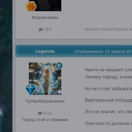
Форумчанин
можно посмотреть ка
194
Legenda
Опубликовано:
23 апреля 20
Никто не мешает сле
твоему городу, и во
Но не стоит забыват
Виртуальная площад
СуперФорумчанин
Это не значит, что 
6,5k
Город
огня и пламени
Они просто должны п