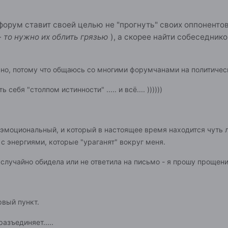
форум ставит своей целью не "прогнуть" своих оппоненто
- то нужно их облить грязью
), а скорее найти собеседник
.
жно, потому что общаюсь со многими форумчанами на политичес
себя "столпом истинности" ..... и всё.... ))))))
 эмоциональный, и который в настоящее время находится чуть л
 с энергиями, которые "ураганят" вокруг меня.
я случайно обидела или не ответила на письмо - я прошу прощени
рвый пункт.
разъединяет.....