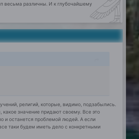
пп весьма различны. И к глубочайшему
у учений, религий, которые, видимо, подзабылись.
я, какое значение придают своему. Все это
ыло и останется проблемой людей. А если
все таки будем иметь дело с конкретными