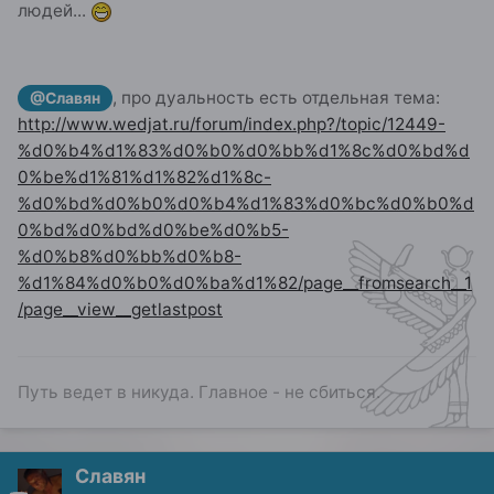
людей...
, про дуальность есть отдельная тема:
@Славян
http://www.wedjat.ru/forum/index.php?/topic/12449-
%d0%b4%d1%83%d0%b0%d0%bb%d1%8c%d0%bd%d
0%be%d1%81%d1%82%d1%8c-
%d0%bd%d0%b0%d0%b4%d1%83%d0%bc%d0%b0%d
0%bd%d0%bd%d0%be%d0%b5-
%d0%b8%d0%bb%d0%b8-
%d1%84%d0%b0%d0%ba%d1%82/page__fromsearch__1
/page__view__getlastpost
Путь ведет в никуда. Главное - не сбиться.
Славян