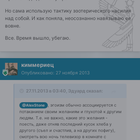
Но сама использую тактику эзотерического насилия
над собой. И как поняла, неосознанно навязываю ее
вовне.
Все. Время вышло, убегаю.
киммериец
Опубликовано:
27 ноября 2013
27.11.2013 в 03:40, Эдуард сказал:
, эгоизм обычно ассоциируется с
@AlexStone
потаканием своим желаниям и глухотой к другим
людям. Т.е. не важно, какие это желания -
поесть, даже отняв последний кусок хлеба у
другого (съел и счастлив, а на других пофигу),
смотреть всю ночь телевизор в комнате с