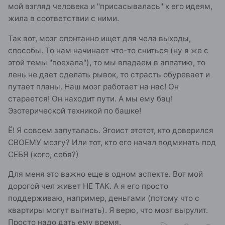
мой взгляд человека и "присасывалась" к его идеям,
жила в соответствии с ними.
Так вот, мозг спонтанно ищет для чела выходы,
способы. То нам начинает что-то сниться (ну я же с
этой темы "поехала"), то мы впадаем в аппатию, то
лень не дает сделать рывок, то страсть обуревает и
путает планы. Наш мозг работает на нас! Он
старается! Он находит пути. А мы ему бац!
Эзотерической техникой по башке!
Ё! Я совсем запуталась. Эгоист этотот, кто доверился
СВОЕМУ мозгу? Или тот, кто его начал подминать под
СЕБЯ (кого, себя?)
Для меня это важно еще в одном аспекте. Вот мой
дорогой чел живет НЕ ТАК. А я его просто
поддерживаю, например, деньгами (потому что с
квартиры могут выгнать). Я верю, что мозг вырулит.
Просто надо дать ему время.