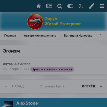
Главная
Авторские вселенные
Взгляд на Человека
Тран
Эгоизм
Автор:
AlexStone
,
26 ноября 2013
в
Трансперсональная психология
НАЗАД
Страница 1 из 2
ВПЕРЁД
AlexStone