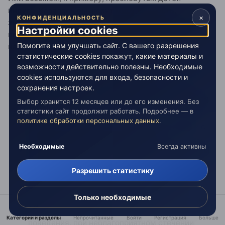
индиго. Казалось бы, несут миру мудрость,
×
КОНФИДЕНЦИАЛЬНОСТЬ
знание. Но хоть существование детей-индиго наука
Настройки cookies
подтверждать не хочет, однако ж в википедии
Помогите нам улучшать сайт. С вашего разрешения
найдем определение их качеств (с):
статистические cookies покажут, какие материалы и
асоциальность
, низкая
коммуникабельность
,
возможности действительно полезны. Необходимые
[5]
cookies используются для входа, безопасности и
склонность замыкаться в себе
;
сохранения настроек.
самоуважение
,
индивидуализм
, нежелание
[2]
Выбор хранится 12 месяцев или до его изменения. Без
подчиняться другим, неприятие
авторитетов
статистики сайт продолжит работать. Подробнее — в
[3]
;
политике обработки персональных данных
.
большой творческий потенциал в сочетании с
[7]
[3]
высоким уровнем интеллекта
;
Необходимые
Всегда активны
склонность приобретать знания
эмпирическим
путём; интерес к далёким друг от друга
Разрешить статистику
[11]
предметам
;
неусидчивость, энергичность,
дефицит
Только необходимые
[7]
внимания
;
импульсивность, резкие перепады настроения и
Категории и разделы
Непрочитанные
Войти
Регистрация
Больше
поведения, при неблагоприятном стечении