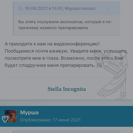
16.06.2021 в 14:51,
Мурша
сказал:
Вы опять послужили экспонатом, который я по-
прежнему неумело препарировала.
А приходите к нам на видеоконференцию!
Пообщаемся почти вживую. Увидите меня, услышите,
посмотрите мне в глаза. Возможно, после этого Вам
будет сподручнее меня препарировать. )))
Stella Incognita
Мурша
Опубликовано:
17 июня 2021