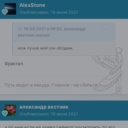
AlexStone
Опубликовано:
16 июня 2021
16.06.2021 в 06:25,
александр
вестник
сказал:
мож лучше мой сон обсудим.
Фрактал.
Путь ведет в никуда. Главное - не сбиться.
александр вестник
Опубликовано:
16 июня 2021
а по мне если на древо сефирот посмотреть то это