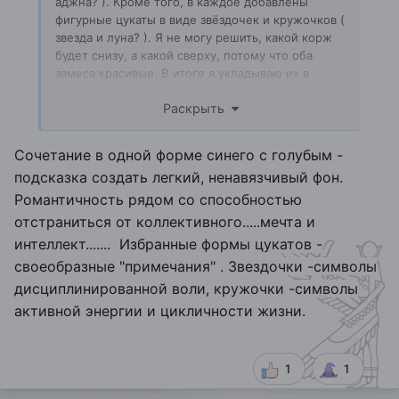
аджна? ). Кроме того, в каждое добавлены
фигурные цукаты в виде звёздочек и кружочков (
звезда и луна? ). Я не могу решить, какой корж
будет снизу, а какой сверху, потому что оба
замеса красивые. В итоге я укладываю их в
форму рядом.
Раскрыть
Сочетание в одной форме синего с голубым -
подсказка создать легкий, ненавязчивый фон.
Романтичность рядом со способностью
отстраниться от коллективного.....мечта и
интеллект....... Избранные формы цукатов -
своеобразные "примечания" . Звездочки -символы
дисциплинированной воли, кружочки -символы
активной энергии и цикличности жизни.
1
1