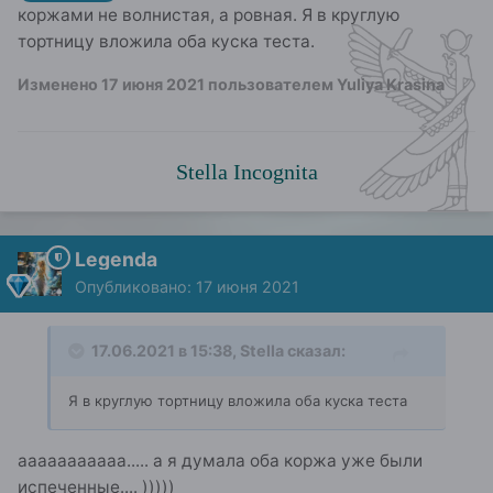
коржами не волнистая, а ровная. Я в круглую
тортницу вложила оба куска теста.
Изменено
17 июня 2021
пользователем Yuliya Krasina
Stella Incognita
Legenda
Опубликовано:
17 июня 2021
17.06.2021 в 15:38,
Stella
сказал:
Я в круглую тортницу вложила оба куска теста
ааааааааааа..... а я думала оба коржа уже были
испеченные.... )))))