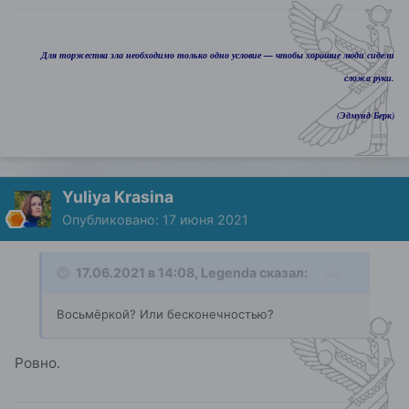
Для торжества зла необходимо только одно условие — чтобы хорошие люди сидели
сложа руки.
(Эдмунд Берк)
Yuliya Krasina
Опубликовано:
17 июня 2021
17.06.2021 в 14:08,
Legenda
сказал:
Восьмёркой? Или бесконечностью?
Ровно.