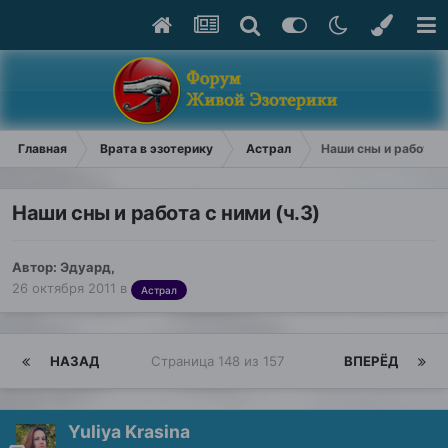
Главная
Врата в эзотерику
Астрал
Наши сны и работа с
Наши сны и работа с ними (ч.3)
Автор:
Эдуард
,
26 октября 2011
в
Астрал
НАЗАД
Страница 148 из 157
ВПЕРЁД
Yuliya Krasina