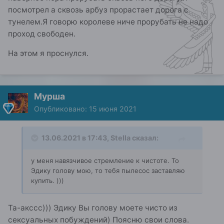
посмотрел а сквозь арбуз прорастает дорога с
тунелем.Я говорю королеве ниче прорубать не надо
проход свободен.
На этом я проснулся.
Мурша
Опубликовано:
15 июня 2021
13.06.2021 в 17:43,
Stella
сказал:
у меня навязчивое стремление к чистоте. То
Эдику голову мою, то тебя пылесос заставляю
купить. )))
Та-акссс))) Эдику Вы голову моете чисто из
сексуальных побуждений) Поясню свои слова.