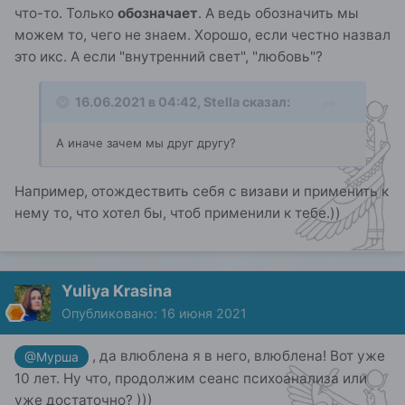
что-то. Только
обозначает
. А ведь обозначить мы
можем то, чего не знаем. Хорошо, если честно назвал
это икс. А если "внутренний свет", "любовь"?
16.06.2021 в 04:42,
Stella
сказал:
А иначе зачем мы друг другу?
Например, отождествить себя с визави и применить к
нему то, что хотел бы, чтоб применили к тебе.))
Yuliya Krasina
Опубликовано:
16 июня 2021
, да влюблена я в него, влюблена! Вот уже
@Мурша
10 лет. Ну что, продолжим сеанс психоанализа или
уже достаточно? )))