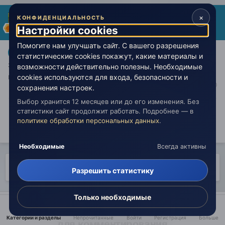
Yuliya Krasina
×
КОНФИДЕНЦИАЛЬНОСТЬ
Настройки cookies
Опубликовано:
17 июня 2021
Помогите нам улучшать сайт. С вашего разрешения
, ой, ну я в контексте сна такая
@гамма
@гамма
статистические cookies покажут, какие материалы и
замечательная получилась... И романтичность, и
возможности действительно полезны. Необходимые
мечта, и интеллект, и воля, и энергия! И вообще! )))
cookies используются для входа, безопасности и
сохранения настроек.
Выбор хранится 12 месяцев или до его изменения. Без
статистики сайт продолжит работать. Подробнее — в
Stella Incognita
политике обработки персональных данных
.
Необходимые
Всегда активны
НАЗАД
Страница 148 из 157
ВПЕРЁД
Разрешить статистику
Только необходимые
Создайте аккаунт или войдите в него
Категории и разделы
Непрочитанные
Войти
Регистрация
Больше
для комментирования