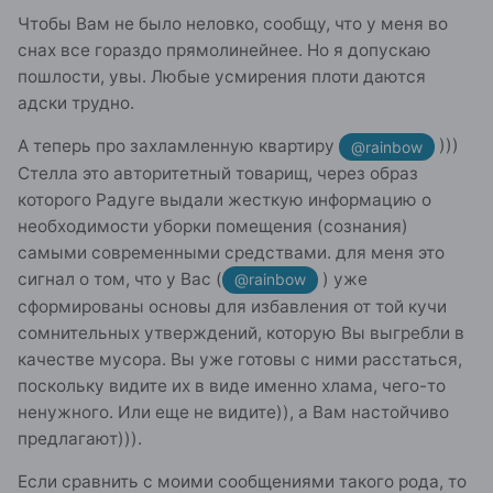
Чтобы Вам не было неловко, сообщу, что у меня во
снах все гораздо прямолинейнее. Но я допускаю
пошлости, увы. Любые усмирения плоти даются
адски трудно.
А теперь про захламленную квартиру
)))
@rainbow
Стелла это авторитетный товарищ, через образ
которого Радуге выдали жесткую информацию о
необходимости уборки помещения (сознания)
самыми современными средствами. для меня это
сигнал о том, что у Вас (
) уже
@rainbow
сформированы основы для избавления от той кучи
сомнительных утверждений, которую Вы выгребли в
качестве мусора. Вы уже готовы с ними расстаться,
поскольку видите их в виде именно хлама, чего-то
ненужного. Или еще не видите)), а Вам настойчиво
предлагают))).
Если сравнить с моими сообщениями такого рода, то