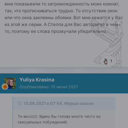
мне показывали то загроможденность моих комнат,
так, что протискиваться трудно. То отсутствие окон
или что окна заклеены обоями. Вот мне кажется у Вас
из этой же серии. А Стелла для Вас авторитет в чем-
то, поэтому ее слова прозвучали убедительно.
1
Yuliya Krasina
Опубликовано:
15 июня 2021
15.06.2021 в 07:44,
Мурша
сказал:
Та-акссс))) Эдику Вы голову моете чисто из
сексуальных побуждений)