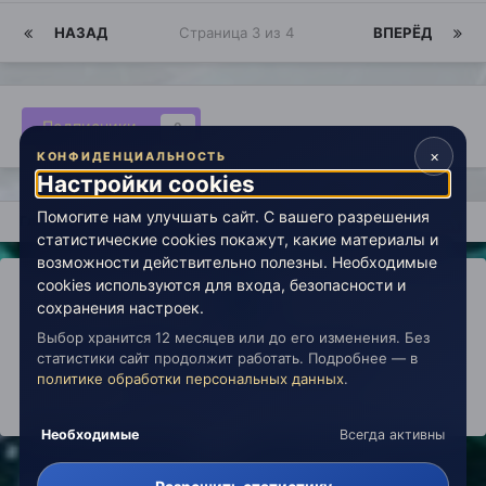
НАЗАД
Страница 3 из 4
ВПЕРЁД
Подписчики
0
×
КОНФИДЕНЦИАЛЬНОСТЬ
Настройки cookies
Помогите нам улучшать сайт. С вашего разрешения
Главная
Лаборатория
История
Врата в эзотерику (арх
статистические cookies покажут, какие материалы и
возможности действительно полезны. Необходимые
cookies используются для входа, безопасности и
сохранения настроек.
Выбор хранится 12 месяцев или до его изменения. Без
IPS Theme
by
IPSFocus
Политика конфиденциальности
статистики сайт продолжит работать. Подробнее — в
Обратная связь
Настройки cookies
политике обработки персональных данных
.
copyright © 2026 Живая Эзотерика
Powered by Invision Community
Необходимые
Всегда активны