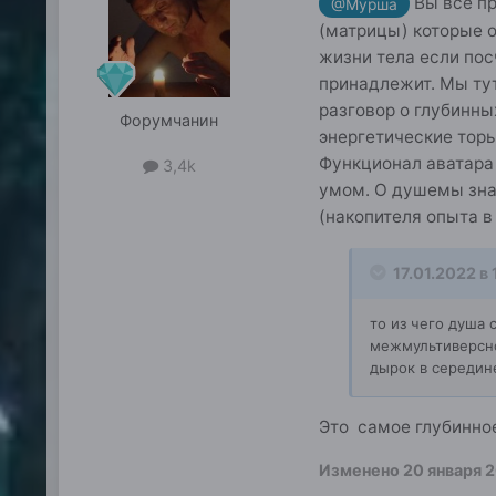
Вы все пр
@Мурша
(матрицы) которые 
жизни тела если по
принадлежит. Мы тут
разговор о глубинны
Форумчанин
энергетические торы
Функционал аватара
3,4k
умом. О душемы знае
(накопителя опыта 
17.01.2022 в 
то из чего душа
межмультиверсно
дырок в середине
Это самое глубинное
Изменено
20 января 