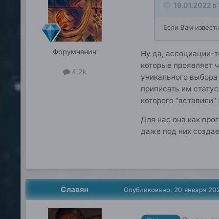
19.01.2022 в
Если Вам известн
Форумчанин
Ну да, ассоциации-
которые проявляет ч
4,2k
уникального выбора 
приписать им статус
которого "вставили"
Для нас она как про
даже под них создае
Славян
Опубликовано:
20 января 20