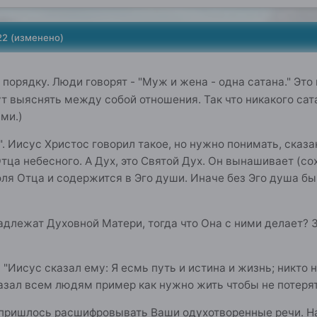
22
(изменено)
порядку. Люди говорят - "Муж и жена - одна сатана." Это 
ут выяснять между собой отношения. Так что никакого сат
ми.)
о". Иисус Христос говорил такое, но нужно понимать, сказ
тца небесного. А Дух, это Святой Дух. Он вынашивает (со
оля Отца и содержится в Эго души. Иначе без Эго душа бы
длежат Духовной Матери, тогда что Она с ними делает? З
- "Иисус сказал ему: Я есмь путь и истина и жизнь; никто 
казал всем людям пример как нужно жить чтобы не потер
 пришлось расшифровывать Ваши одухотворенные речи. На