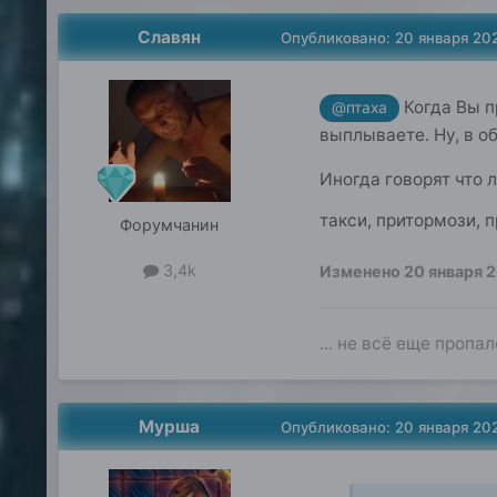
Славян
Опубликовано:
20 января 20
Когда Вы п
@птаха
выплываете. Ну, в об
Иногда говорят что 
такси, притормози, п
Форумчанин
3,4k
Изменено
20 января 
... не всё еще пропал
Мурша
Опубликовано:
20 января 20