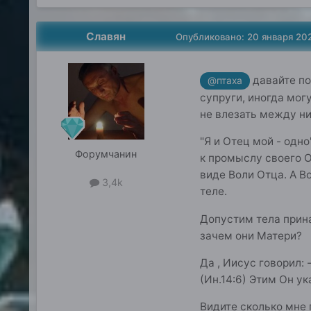
Славян
Опубликовано:
20 января 20
давайте по 
@птаха
супруги, иногда мог
не влезать между ни
"Я и Отец мой - одн
Форумчанин
к промыслу своего О
виде Воли Отца. А В
3,4k
теле.
Допустим тела прина
зачем они Матери?
Да , Иисус говорил: 
(Ин.14:6) Этим Он у
Видите сколько мне