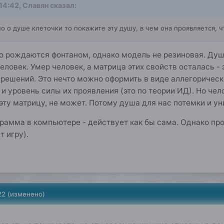
 14:42,
Славян
сказал:
о о душе клеточки то покажите эту душу, в чем она проявляется, чт
то рождаются фонтаном, однако модель не резиновая. Душ
еловек. Умер человек, а матрица этих свойств осталась -
решений. Это нечто можно оформить в виде аллегорическ
 и уровень силы их проявления (это по теории ИД). Но че
 эту матрицу, не может. Потому душа для нас потемки и у
грамма в компьютере - действует как бы сама. Однако п
т игру).
22
(изменено)