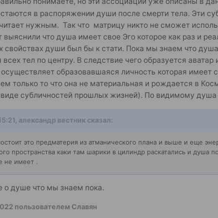
авильно понимаете, но эти ассоциации уже описаны в дан
остаются в распоряжении души после смерти тела. Эти с
считает нужным. Так что матрицу никто не сможет исполь
 выяснили что душа имеет свое Эго которое как раз и ре
х свойствах души был бы к стати. Пока мы знаем что ду
 всех тел по центру. В следствие чего образуется авата
 осуществляет образовавшаяся личность которая имеет с
м только то что она не материальная и рождается в Косм
в виде субличностей прошлых жизней). По видимому душа
15:21,
александр вестник
сказал:
 состоит это предматерия из атманического плана и выше и еще эн
го пространства каки там шарики в цилиндр раскатались и душа п
 не имеет .
 о душе что мы знаем пока.
2022
пользователем Славян