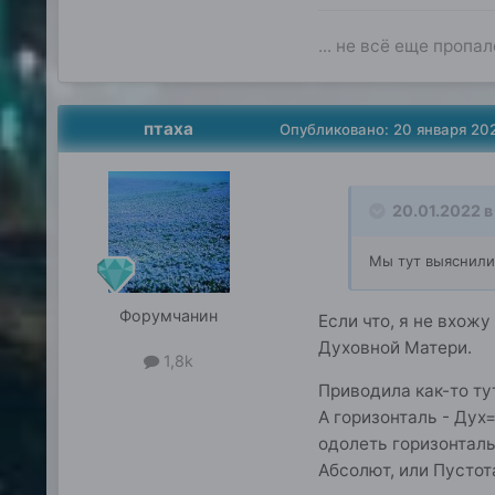
... не всё еще пропал
птаха
Опубликовано:
20 января 20
20.01.2022 в
Мы тут выяснили
Форумчанин
Если что, я не вхож
Духовной Матери.
1,8k
Приводила как-то тут
А горизонталь - Дух
одолеть горизонталь
Абсолют, или Пусто