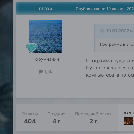
птаха
Опубликовано:
19 января 20
19.01.2022 в
Программа в вир
Форумчанин
Программа существу
Нужно сначала узнат
1,8k
компьютера, а потом
ЛУЧШ
Ответы
Создано
Последний ответ
404
4 г
2 г