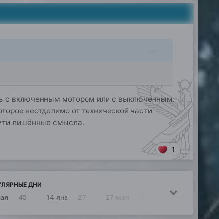
ть с включенным мотором или с выключенным.
оторое неотделимо от технической части
сути лишённые смысла.
1
УЛЯРНЫЕ ДНИ
мая
40
14 янв
27
27 мая
18
5 янв
14