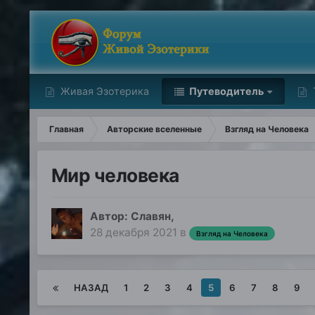
Живая Эзотерика
Путеводитель
Главная
Авторские вселенные
Взгляд на Человека
Мир человека
Автор:
Славян
,
28 декабря 2021
в
Взгляд на Человека
НАЗАД
1
2
3
4
5
6
7
8
9