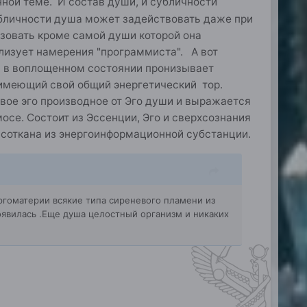
ной теме. И состав души, и субличности
убличности душа может задействовать даже при
зовать кроме самой души которой она
ализует намерения "программиста". А вот
ша в воплощенном состоянии пронизывает
р имеющий свой общий энергетический тор.
вое эго производное от Эго души и выражается
осе. Состоит из Эссенции, Эго и сверхсознания
 соткана из энергоинформационной субстанции.
ергоматерии всякие типа сиреневого пламени из
оявилась .Еще душа целостный организм и никаких