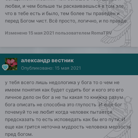
любви, и чем больше ты раскаиваешься в том зле,
что в тебе есть и было, тем более ты праведен и
перед Богом чист. Всё просто, логично, и по правде.
Изменено
15 мая 2021
пользователем RomaTRV
александр вестник
Опубликовано:
15 мая 2021
у тебя всего лишь недологика у бога то о чем не
имеем понятия как будет судить бог и кого это его
личное дело он бог а не ты какая то книжка разум
бога описать не способна это глупость .И еще бог
почемуй то не любит когда человек пытается
предсказать то есть исповедать как бы его пути..И
еще как грится неточна мудрость человека мерзость
пред богом.