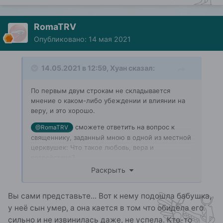
RomaTRV
Опубликовано:
14 мая 2021
14.05.2021 в 12:59,
Хуан
сказал:
По первым двум строкам не складывается
мнение о каком-либо убеждении и влиянии на
веру, и это хорошо.
сможете ответить на вопрос к
@RomaTRV
священнику, заданный мною в одной из местной
церквушек: Что такое любовь, вера и
воздействие?
Раскрыть
Священник обошел меня взглядом, но так и не
ответил.
Вы сами представьте... Вот к нему подошла бабушка,
у неё сын умер, а она кается в том что обидела его
сильно и не извинилась даже, не успела. Кто-то