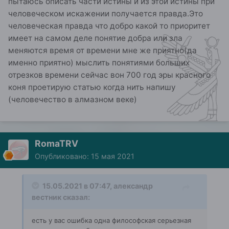
пытаюсь описать части истины и из этой истины при
человеческом искажении получается правда.Это
человеческая правда что добро какой то приоритет
имеет на самом деле понятие добра или зла
меняются время от времени мне же приятно(да
именно приятно) мыслить понятиями больших
отрезков времени сейчас вон 700 год эры красного
коня проетирую статью когда нить напишу
(человечество в алмазном веке)
RomaTRV
Опубликовано:
15 мая 2021
15.05.2021 в 07:47,
александр
вестник
сказал:
есть у вас ошибка одна философская серьезная