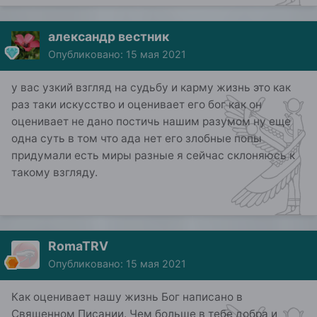
александр вестник
Опубликовано:
15 мая 2021
у вас узкий взгляд на судьбу и карму жизнь это как
раз таки искусство и оценивает его бог как он
оценивает не дано постичь нашим разумом ну еще
одна суть в том что ада нет его злобные попы
придумали есть миры разные я сейчас склоняюсь к
такому взгляду.
RomaTRV
Опубликовано:
15 мая 2021
Как оценивает нашу жизнь Бог написано в
Священном Писании. Чем больше в тебе добра и