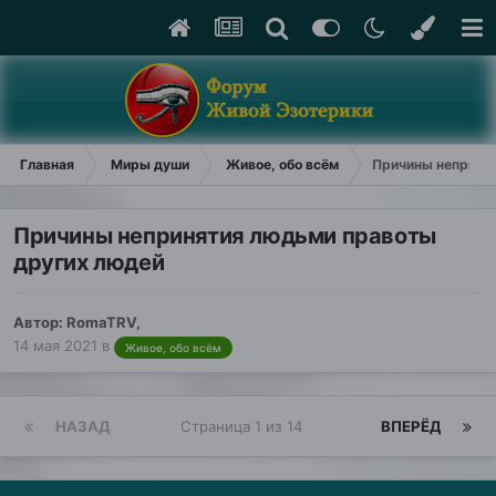
Главная
Миры души
Живое, обо всём
Причины неприня
Причины непринятия людьми правоты
других людей
Автор:
RomaTRV
,
14 мая 2021
в
Живое, обо всём
НАЗАД
Страница 1 из 14
ВПЕРЁД