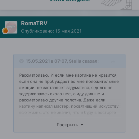
RomaTRV
Опубликовано:
15 мая 2021
15.05.2021 в 07:07,
Stella
сказал:
Рассматриваю. И если мне картина не нравится,
если она не пробуждает во мне положительные
эмоции, не заставляет задуматься, я долго не
задерживаюсь около нее, а иду дальше и
рассматриваю другие полотна. Даже если
картину написал мастер, посвятивший искусству
всю жизнь, это не значит, что я буду в восторге
от его работы. Да, я могу признать его
Раскрыть
мастерство, восхититься его трудолюбием. Но
изучать его творчество я не буду, потому что оно
не резонирует с моим внутренним миром, оно