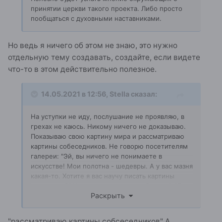
принятии церкви такого проекта. Либо просто
пообщаться с духовными наставниками.
Но ведь я ничего об этом не знаю, это нужно
отдельную тему создавать, создайте, если видете
что-то в этом действительно полезное.
14.05.2021 в 12:56,
Stella
сказал:
На уступки не иду, послушание не проявляю, в
грехах не каюсь. Никому ничего не доказываю.
Показываю свою картину мира и рассматриваю
картины собеседников. Не говорю посетителям
галереи: "Эй, вы ничего не понимаете в
искусстве! Мои полотна - шедевры. А у вас мазня
какая-то. Хотите я вас научу писать картины
правильно?" Не хожу по залам с табличкой "Я -
Раскрыть
самый компетентный художник". Не втюхиваю
посетителям рекламу своей художественной
студии со словами "Только в моей мастерской вы
"рассматриваю картины собсеседников" А