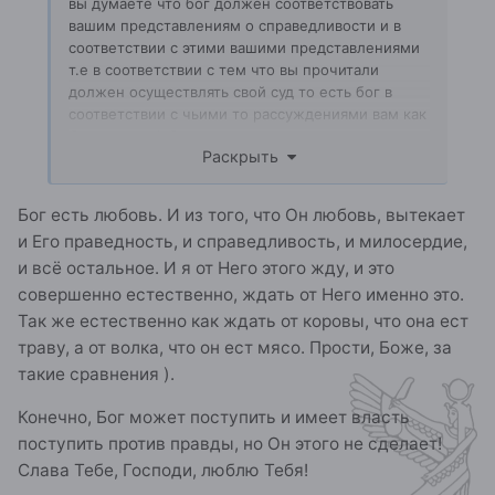
вы думаете что бог должен соответствовать
вашим представлениям о справедливости и в
соответствии с этими вашими представлениями
т.е в соответствии с тем что вы прочитали
должен осуществлять свой суд то есть бог в
соответствии с чьими то рассуждениями вам как
бы должен.А бог между тем это сущность
Раскрыть
которая эволюционирует быстрее микросекунды
и разбирается в жизни намного лучше нас вы
судите в соответствие с житиями святых но сами
Бог есть любовь. И из того, что Он любовь, вытекает
не разговаривали не с Богом не с Иисусом не со
и Его праведность, и справедливость, и милосердие,
святыми.Вот святые то как раз знают что пути
и всё остальное. И я от Него этого жду, и это
его неисповедимы и что есть добро и любовь на
самом деле только высший судия может сказать
совершенно естественно, ждать от Него именно это.
мы же судя о томчто есть для каждой души
Так же естественно как ждать от коровы, что она ест
добро и любовь впадаем в грех осуждения.
траву, а от волка, что он ест мясо. Прости, Боже, за
такие сравнения ).
Конечно, Бог может поступить и имеет власть
поступить против правды, но Он этого не сделает!
Слава Тебе, Господи, люблю Тебя!