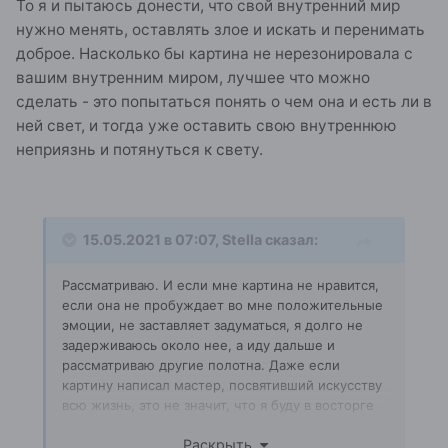
То я и пытаюсь донести, что свой внутренний мир
мне чуждо.
нужно менять, оставлять злое и искать и перенимать
доброе. Насколько бы картина не нерезонировала с
вашим внутренним миром, лучшее что можно
сделать - это попытаться понять о чем она и есть ли в
ней свет, и тогда уже оставить свою внутреннюю
неприязнь и потянуться к свету.
15.05.2021 в 07:07,
Stella
сказал:
Рассматриваю. И если мне картина не нравится,
если она не пробуждает во мне положительные
эмоции, не заставляет задуматься, я долго не
задерживаюсь около нее, а иду дальше и
рассматриваю другие полотна. Даже если
картину написал мастер, посвятивший искусству
всю жизнь, это не значит, что я буду в восторге
от его работы. Да, я могу признать его
Раскрыть
мастерство, восхититься его трудолюбием. Но