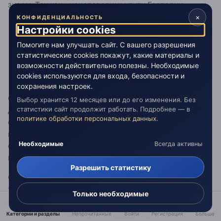
знаем. Так как - неисповедимы пути Господни.
×
КОНФИДЕНЦИАЛЬНОСТЬ
Настройки cookies
14.05.2021 в 12:18,
RomaTRV
сказал:
Помогите нам улучшать сайт. С вашего разрешения
Каждый из нас имеет свой собственный опыт, но
статистические cookies покажут, какие материалы и
нередко чем его больше, тем больше мы
возможности действительно полезны. Необходимые
накручиваем себя в своих собственных глазах.
cookies используются для входа, безопасности и
сохранения настроек.
Смотря какой опыт. Есть чисто физический, а есть
Выбор хранится 12 месяцев или до его изменения. Без
статистики сайт продолжит работать. Подробнее — в
духовный. Второй приобретать сложнее, работать на
политике обработки персональных данных
.
субъективном поле принимая в расчет физический -
непросто. Зачастую, идет процесс приобретение
Необходимые
Всегда активны
опыта, а мы какой то фрагмент этого текущего
момента принимаем за сам опыт.
Разрешить статистику
Отсюда наши разочарования, отрезанный кусочек
текущего опыта не дают цельной картины и мы
Только необходимые
барахтаемся на поверхности, боясь глубоко нырнуть,
когда речь заходит о цельности опыта.
Категории и разделы
Непрочитанные
Войти
Регистрация
Больше