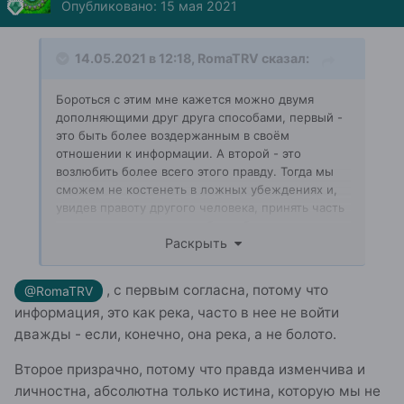
Опубликовано:
15 мая 2021
14.05.2021 в 12:18,
RomaTRV
сказал:
Бороться с этим мне кажется можно двумя
дополняющими друг друга способами, первый -
это быть более воздержанным в своём
отношении к информации. А второй - это
возлюбить более всего этого правду. Тогда мы
сможем не костенеть в ложных убеждениях и,
увидев правоту другого человека, принять часть
него и сделать частью себя, выбросив то, что
Раскрыть
мешает двигаться в положительном
направлении.
, с первым согласна, потому что
@RomaTRV
информация, это как река, часто в нее не войти
дважды - если, конечно, она река, а не болото.
Второе призрачно, потому что правда изменчива и
личностна, абсолютна только истина, которую мы не