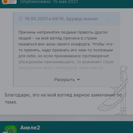
Опубликовано:
15 мая 2021
15.05.2021 в 08:16,
Эдуард
сказал:
Причины непринятия людьми правоты других
людей - на мой взгляд причина в страхе
оказаться вне зоны своего комфорта. Чтобы что-
то принять, надо признать это чем-то полезным
для себя, но если принимаемое противоречит
убеждениям принимающего, то возникает страх
разрушения своих убеждений, включаются
иррациональные эмоции, которым плевать на
Раскрыть
логику. Внутренняя паника блокирует любые
попытки принятия того, что пугает.
Благодарю, это на мой взгляд верное замечание по
Чтобы преодолеть этот барьер - надо или
передающему как-то мягко и приятно
теме.
передавать или принимающему уметь себя
контролировать
Анеле2