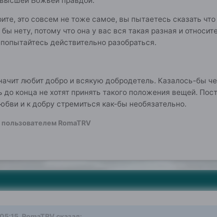
 высшей Божьей правдой.
ите, это совсем не тоже самое, вы пытаетесь сказать что зл
к бы нету, потому что она у вас вся такая разная и относи
и попытайтесь действительно разобраться.
значит любит добро и всякую добродетель. Казалось-бы че
 до конца не хотят принять такого положения вещей. По
 любви и к добру стремиться как-бы необязательно.
пользователем RomaTRV
 05:15,
RomaTRV
сказал: