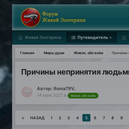
Живая Эзотерика
Путеводитель
Главная
Миры души
Живое, обо всём
Причины 
Причины непринятия людьми
Автор:
RomaTRV
,
14 мая 2021
в
Живое, обо всём
НАЗАД
1
2
3
4
5
6
7
8
9