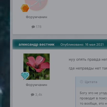
Форумчанин
178
александр вестник
Опубликовано:
16 мая 2021
нуу опять правда не
где неправды нет та
Цитата
Форумчанин
Богу это не уго
3,4k
проводит в поис
то вообще, это 