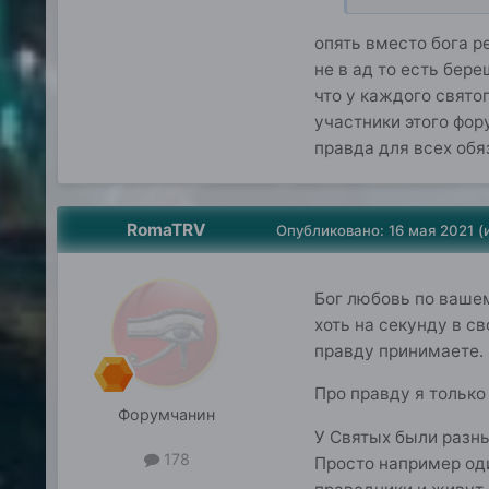
опять вместо бога р
не в ад то есть бер
что у каждого свято
участники этого фор
правда для всех обя
RomaTRV
Опубликовано:
16 мая 2021
(
Бог любовь по вашем
хоть на секунду в св
правду принимаете. 
Про правду я только 
Форумчанин
У Святых были разные
178
Просто например оди