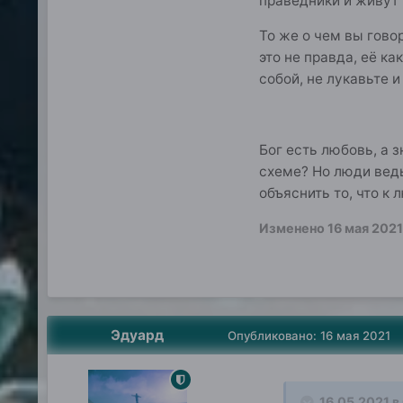
праведники и живут
То же о чем вы говор
это не правда, её ка
собой, не лукавьте 
Бог есть любовь, а 
схеме? Но люди ведь
объяснить то, что к
Изменено
16 мая 2021
Эдуард
Опубликовано:
16 мая 2021
16.05.2021 в