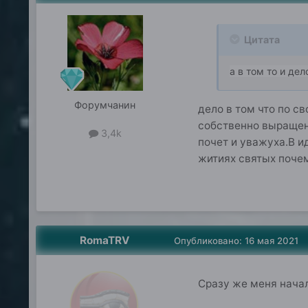
Цитата
а в том то и де
Форумчанин
дело в том что по с
собственно выращенн
3,4k
почет и уважуха.В и
житиях святых почем
RomaTRV
Опубликовано:
16 мая 2021
Сразу же меня начал