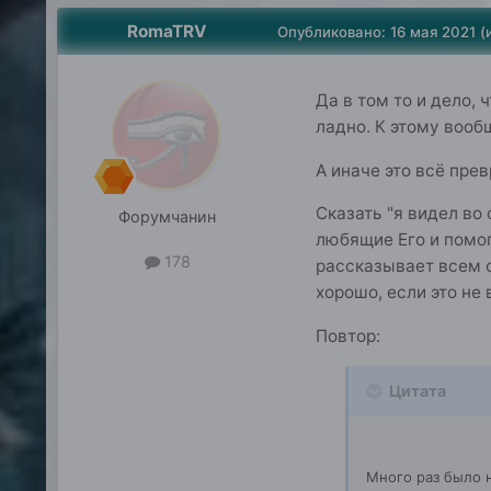
RomaTRV
Опубликовано:
16 мая 2021
(
Да в том то и дело,
ладно. К этому вооб
А иначе это всё пре
Сказать "я видел во 
Форумчанин
любящие Его и помог
178
рассказывает всем о
хорошо, если это не 
Повтор:
Цитата
Много раз было н