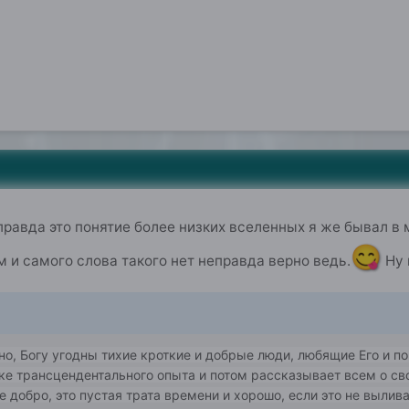
правда это понятие более низких вселенных я же бывал в 
😋
м и самого слова такого нет неправда верно ведь.
Ну 
дно, Богу угодны тихие кроткие и добрые люди, любящие Его и п
ке трансцендентального опыта и потом рассказывает всем о сво
не добро, это пустая трата времени и хорошо, если это не вылива