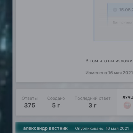
15.05.
Вот пример 
снова. Что 
Также это правда 
верит, и для тех 
слышал. Также эт
здоровых. Для вс
В том что вы изложи
Изменено
16 мая 2021
ЛУЧШ
Ответы
Создано
Последний ответ
375
5 г
3 г
александр вестник
Опубликовано:
16 мая 2021