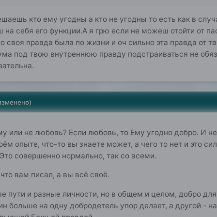
ешаешь кто ему угодны а кто не угодны то есть как в слу
еш на себя его функции.А я грю если не можеш отойти от 
го своя правда была по жизни и оч сильно эта правда от т
ума под твою внутреннюю правду подстраиваться не обяз
зательна.
изменено)
у или не любовь? Если любовь, то Ему угодно добро. И н
оём опыте, что-то вы знаете может, а чего то нет и это си
Это совершенно нормально, так со всеми.
что вам писал, а вы всё своё.
 пути и разные личности, но в общем и целом, добро для н
н больше на одну добродетель упор делает, а другой - на 