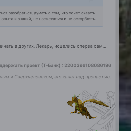
ся разобраться, думать о том, что хочет сказать
 опыта и знаний, не насмехаться и не оскорблять.
чать в других. Лекарь, исцелись сперва сам...
оддержать проект (Т-Банк)
:
2200396108086196
ным и Сверхчеловеком, это канат над пропастью.