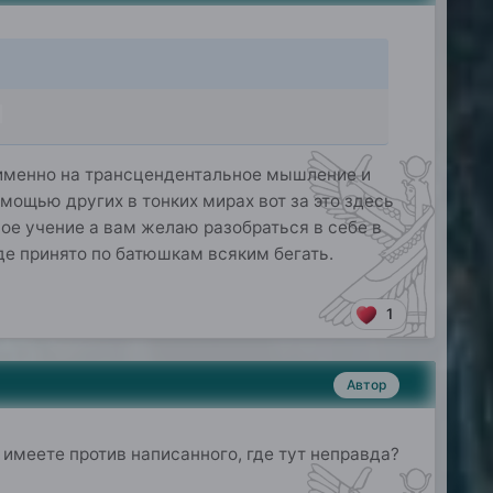
р именно на трансцендентальное мышление и
мощью других в тонких мирах вот за это здесь
ое учение а вам желаю разобраться в себе в
де принято по батюшкам всяким бегать.
1
Автор
 имеете против написанного, где тут неправда?