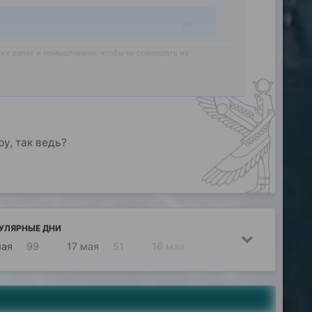
хих делах и помышлениях, чтобы не совершать их
президент, слесарь, или дровосек, это так для всех.
и для тех кто верит в это, и для тех, кто в это не
тех, кто никогда об этом не задумывался и не
И для старых и для молодых, и для больных и для
у, так ведь?
УЛЯРНЫЕ ДНИ
мая
99
17 мая
51
16 мая
50
24 мая
35