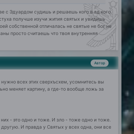
чае с Эдуардом судишь и решаешь кого в ад кого
пастуха получше изучи жития святых и увидишь
воей собственной отличалась не святые не бог не
аны просто считаешь что твоя внутренняя
Автор
е нужно всех этих сверхъсхем, усомнитесь вы
льно меняет картину, а где-то вообще ложь за
их - это одно и тоже. И зло - тоже одно и тоже.
другую. И правда у Святых у всех одна, они все