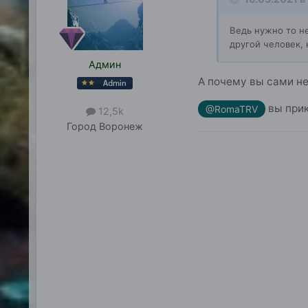
Ведь нужно то не
другой человек, 
Админ
А почему вы сами н
вы прик
@RomaTRV
12,5k
Город
Воронеж