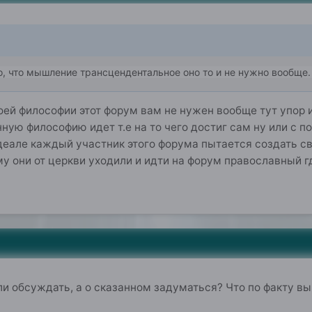
ло, что мышление трансцендентальное оно то и не нужно вообще.
воей философии этот форум вам не нужен вообще тут упо
ую философию идет т.е на то чего достиг сам ну или с по
деале каждый участник этого форума пытается создать св
у они от церкви уходили и идти на форум православный г
и обсуждать, а о сказанном задуматься? Что по факту вы