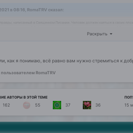
2021 в 08:16,
RomaTRV
сказал:
правды, написанный в Священном Писании. Человек должен каяться в своих пло
же тут выдуманного? Всё просто и понятно. И где у каждого своя правда? Будь ты 
Раскрыть
и для людей живущих в России, и в Зимбабве, и в Китае. Это правда 
кто осознает, и для тех кто не осознает, и для тех кто знает, и для 
о правда и для верующих в Бога, и для язычников, и для атеистов. 
ех это правда!
ли, как я понимаю, всё равно вам нужно стремиться к добр
пользователем RomaTRV
ИЕ АВТОРЫ В ЭТОЙ ТЕМЕ
ПОП
162
55
37
36
15 