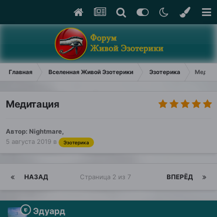
Главная
Вселенная Живой Эзотерики
Эзотерика
Медита
Медитация
Автор:
Nightmare
,
5 августа 2019
в
Эзотерика
НАЗАД
Страница 2 из 7
ВПЕРЁД
Эдуард