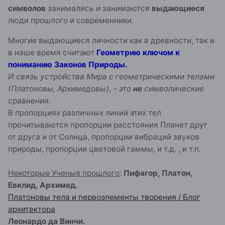
символов
занимались и занимаются
выдающиеся
люди прошлого и современники.
Многие выдающиеся личности как в древности, так и
в наше время считают
Геометрию ключом к
пониманию Законов Природы.
И связь устройства Мира с геометрическими телами
(Платоновы, Архимедовы), - это
не
символические
сравнения.
В пропорциях различных линий этих тел
прочитываются пропорции расстояния Планет друг
от друга и от Солнца, пропорции вибраций звуков
природы, пропорции цветовой гаммы, и т.д. , и т.п.
Некоторые Ученые прошлого
:
Пифагор, Платон,
Евклид, Архимед.
Платоновы тела и первоэлементы творения / Блог
архитектора
Леонардо да Винчи.