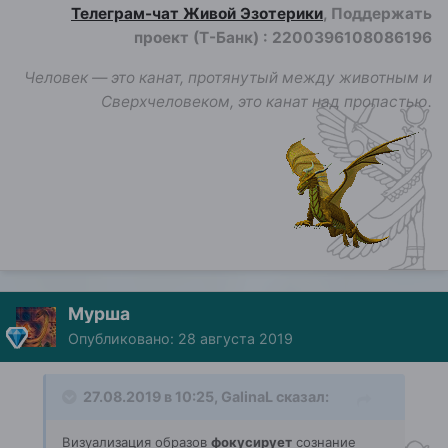
Телеграм-чат Живой Эзотерики
, Поддержать
проект (Т-Банк)
:
2200396108086196
Человек — это канат, протянутый между животным и
Сверхчеловеком, это канат над пропастью.
Мурша
Опубликовано:
28 августа 2019
27.08.2019 в 10:25,
GalinaL
сказал:
Визуализация образов
фокусирует
сознание