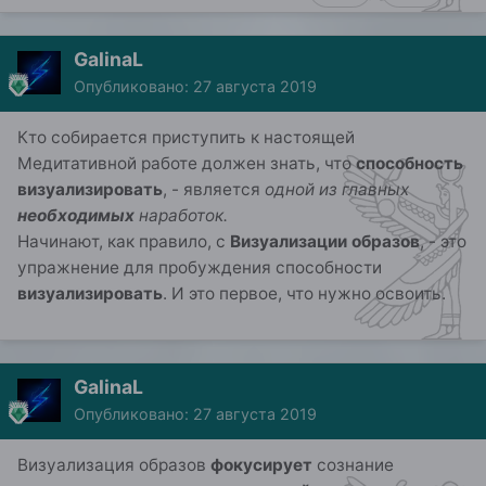
GalinaL
Опубликовано:
27 августа 2019
Кто собирается приступить к настоящей
Медитативной работе должен знать, что
способность
визуализировать
, - является
одной из главных
необходимых
наработок.
Начинают, как правило, с
Визуализации образов
, - это
упражнение для пробуждения способности
визуализировать
. И это первое, что нужно освоить.
GalinaL
Опубликовано:
27 августа 2019
Визуализация образов
фокусирует
сознание