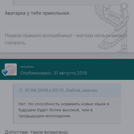
бывает легким и безболезненным
. Если такие
наработки идут в русле с
Эволюцией
, то
Аватарка у тебя прикольная.
требуются решительные усилия.
Первое правило волшебника! - маглам нельзя ничего
говорить.
.........
Опубликовано:
31 августа 2019
31.08.2019 в 05:12,
GalinaL
сказал:
Нет. Но
способность осваивать новые языки
в
будущем будет
более высокой
, чем в
предыдущем воплощении.
Допустим, такое возможно.