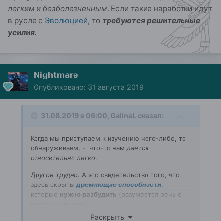
легким и безболезненным
. Если такие наработки идут
в русле с
Эволюцией
, то
требуются решительные
усилия.
Nightmare
Опубликовано:
31 августа 2019
31.08.2019 в 06:00,
GalinaL
сказал:
Когда мы приступаем к изучению чего-либо, то
обнаруживаем, - что-то нам
дается
относительно легко
.
Другое трудно
. А это свидетельство того, что
здесь скрыты
дремлющие способности
,
которые
нужно разбудить
(разумеется речь о
полезных вещах).
Пробуждение таких способностей никогда
не
Раскрыть