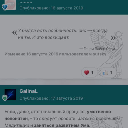
.........
Опубликовано:
16 августа 2019
«
У быдла есть особенность: оно — всегда
»
не ты. И это восхищает.
— Генри Лайон Олди
Изменено
16 августа 2019
пользователем outsky
1
1
GalinaL
Опубликовано:
17 августа 2019
Если, даже, этот начальный процесс,
умственно
непонятен
, - то
следует бросить затею
с освоением
Медитации
и
заняться развитием Ума.