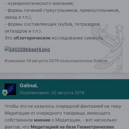
- нумерологического значения,
- формы сечений (треугольников, прямоугольников,
звезд и т.п.),
- формы составляющих (кубов, тетраэдров,
октаэдров и т.п.).
Это
эКзотерическое
исследование символа.
Изменено
19 августа 2019
пользователем GalinaL
GalinaL
Опубликовано:
20 августа 2019
Чтобы это
не казалось очередной фантазией на тему
Медитации
от очередного товарища, имеющего
собственное
мнение
о Медитации, - вот несколько
фактов, что
Медитацией на базе Геометрических