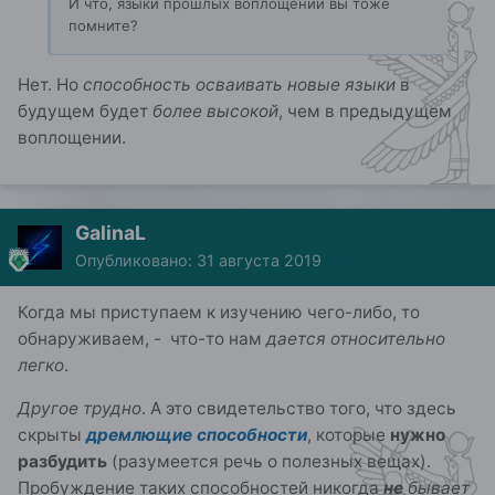
И что, языки прошлых воплощений вы тоже
помните?
Нет. Но
способность осваивать новые языки
в
будущем будет
более высокой
, чем в предыдущем
воплощении.
GalinaL
Опубликовано:
31 августа 2019
Когда мы приступаем к изучению чего-либо, то
обнаруживаем, - что-то нам
дается относительно
легко
.
Другое трудно
. А это свидетельство того, что здесь
скрыты
дремлющие способности
, которые
нужно
разбудить
(разумеется речь о полезных вещах).
Пробуждение таких способностей никогда
не
бывает