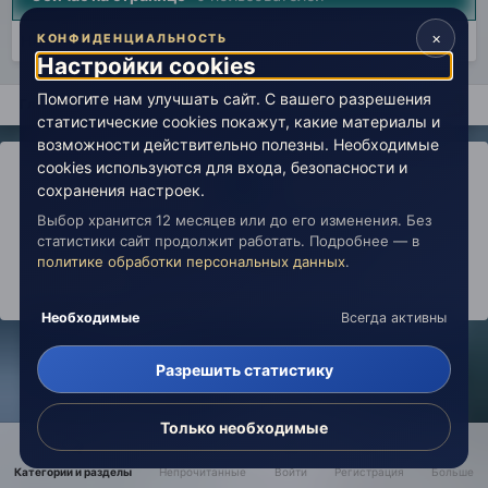
×
Нет пользователей, просматривающих эту страницу.
КОНФИДЕНЦИАЛЬНОСТЬ
Настройки cookies
Помогите нам улучшать сайт. С вашего разрешения
Главная
Вселенная Живой Эзотерики
Эзотерика
Медита
статистические cookies покажут, какие материалы и
возможности действительно полезны. Необходимые
cookies используются для входа, безопасности и
сохранения настроек.
Выбор хранится 12 месяцев или до его изменения. Без
IPS Theme
by
IPSFocus
Политика конфиденциальности
статистики сайт продолжит работать. Подробнее — в
Обратная связь
Настройки cookies
политике обработки персональных данных
.
copyright © 2026 Живая Эзотерика
Powered by Invision Community
Необходимые
Всегда активны
Разрешить статистику
Только необходимые
Категории и разделы
Непрочитанные
Войти
Регистрация
Больше