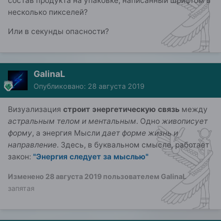
состав продукта на упаковке, написанный шрифтом в
несколько пикселей?
Или в секунды опасности?
GalinaL
Опубликовано:
28 августа 2019
Визуализация
строит энергетическую связь
между
астральным телом и ментальным
. Одно
живописует
форму
, а энергия Мысли
дает форме жизнь и
направление
. Здесь, в буквальном смысле, работает
закон:
"Энергия следует за мыслью"
Изменено
28 августа 2019
пользователем GalinaL
запятая