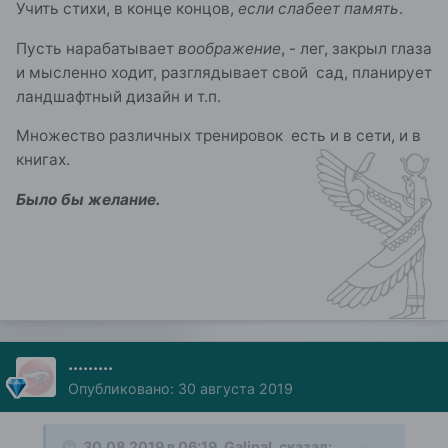
Учить стихи, в конце концов,
если слабеет память
.
Пусть нарабатывает
воображение
, - лег, закрыл глаза
и мысленно ходит, разглядывает свой сад, планирует
ландшафтный дизайн и т.п.
Множество различных тренировок есть и в сети, и в
книгах.
Было бы желание.
.........
Опубликовано:
30 августа 2019
30.08.2019 в 06:19,
GalinaL
сказал: