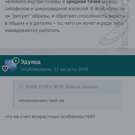
человека
внутри головы в
средней точке
между
гипофизом и шишковидной железой
. В этой области
он "рисует" образы, и обретает способность видеть –
в общем и в деталях – то, чего он хочет и ради чего
намеревается работать.
Эдуард
Опубликовано:
27 августа 2019
15.08.2019 в 16:15,
GalinaL
сказал:
натренировать свой ум
что на счет возрастных особенностей?