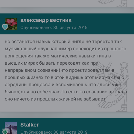
александр вестник
Опубликовано:
30 августа 2019
но останется навык который нигде не теряется так
музыкальный слух например переходит из прошлого
воплощения так же магические навыки типа в
высших мирах бывать переходят как при
непрерывном сознании(что проектировал там в
прошлых жизнях то в этой видишь этот мир как бы с
середины процесса и вспоминаешь что здесь уже
бывал)эт я по себе знаю.То есть то сознание астрала
оно ничего из прошлых жизней не забывает
Stalker
Опубликовано:
30 августа 2019