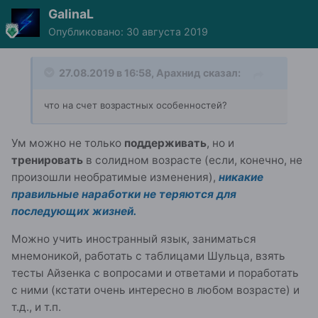
GalinaL
Опубликовано:
30 августа 2019
27.08.2019 в 16:58,
Арахнид
сказал:
что на счет возрастных особенностей?
Ум можно не только
поддерживать
, но и
тренировать
в солидном возрасте (если, конечно, не
произошли необратимые изменения),
никакие
правильные наработки не теряются для
последующих жизней.
Можно учить иностранный язык, заниматься
мнемоникой, работать с таблицами Шульца, взять
тесты Айзенка с вопросами и ответами и поработать
с ними (кстати очень интересно в любом возрасте) и
т.д., и т.п.