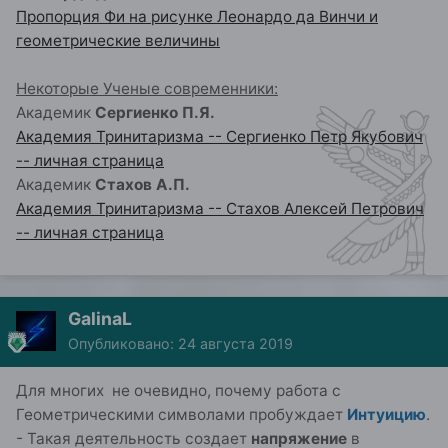
Пропорция Фи на рисунке Леонардо да Винчи и
геометрические величины
Некоторые Ученые современники:
Академик
Сергиенко П.Я.
Академия Тринитаризма -- Сергиенко Петр Якубович
-- личная страница
Академик
Стахов А.П.
Академия Тринитаризма -- Стахов Алексей Петрович
-- личная страница
GalinaL
Опубликовано:
24 августа 2019
Для многих не очевидно, почему работа с
Геометрическими символами пробуждает
Интуицию
.
- Такая деятельность создает
напряжение
в