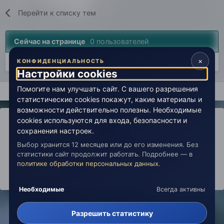
Перейти к списку тем
Сейчас на странице
0 пользователей
×
Нет пользователей, просматривающих эту страницу.
КОНФИДЕНЦИАЛЬНОСТЬ
Настройки cookies
Помогите нам улучшать сайт. С вашего разрешения
Главная
Вселенная Живой Эзотерики
Экстрасенсорика, био
статистические cookies покажут, какие материалы и
возможности действительно полезны. Необходимые
cookies используются для входа, безопасности и
сохранения настроек.
Выбор хранится 12 месяцев или до его изменения. Без
IPS Theme
by
IPSFocus
Политика конфиденциальности
статистики сайт продолжит работать. Подробнее — в
Обратная связь
Настройки cookies
политике обработки персональных данных
.
copyright © 2026 Живая Эзотерика
Powered by Invision Community
Необходимые
Всегда активны
Разрешить статистику