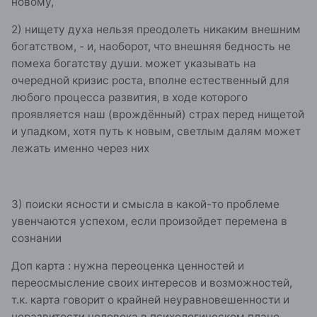
новому,
2) нищету духа нельзя преодолеть никаким внешним
богатством, - и, наоборот, что внешняя бедность не
помеха богатству души. может указывать на
очередной кризис роста, вполне естественный для
любого процесса развития, в ходе которого
проявляется наш (врождённый) страх перед нищетой
и упадком, хотя путь к новым, светлым далям может
лежать именно через них
3) поиски ясности и смысла в какой-то проблеме
увенчаются успехом, если произойдет перемена в
сознании
Доп карта : нужна переоценка ценностей и
переосмысление своих интересов и возможностей,
т.к. карта говорит о крайней неуравновешенности и
неразвитости человека в психологическом плане.