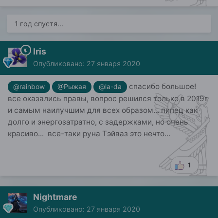
1 год спустя...
Iris
Опубликовано:
27 января 2020
спасибо большое!
@rainbow
@Рыжая
@la-da
все оказались правы, вопрос решился только в 2019г
и самым наилучшим для всех образом... пипец как
долго и энергозатратно, с задержками, но очень
красиво... все-таки руна Тэйваз это нечто...
1
Nightmare
Опубликовано:
27 января 2020