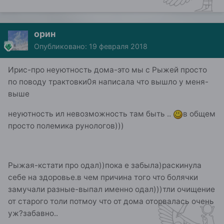
орин
Опубликовано:
19 февраля 2018
Ирис-про неуютность дома-это мы с Рыжей просто
по поводу трактовки0я написала что вышло у меня-
выше
неуютность ил невозможность там быть ..
в общем
просто полемика рунологов)))
Рыжая-кстати про одал))пока е забыла)раскинула
себе на здоровье.в чем причина того что болячки
замучали разные-выпал именно одал)))тли очищение
от старого толи потмоу что от дома оторвалась очень
уж?забавно..