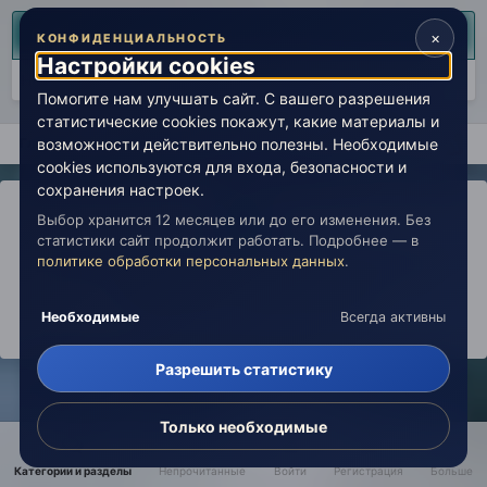
Сейчас на странице
0 пользователей
×
КОНФИДЕНЦИАЛЬНОСТЬ
Настройки cookies
Нет пользователей, просматривающих эту страницу.
Помогите нам улучшать сайт. С вашего разрешения
статистические cookies покажут, какие материалы и
Главная
Вселенная Живой Эзотерики
Экстрасенсорика, био
возможности действительно полезны. Необходимые
cookies используются для входа, безопасности и
сохранения настроек.
Выбор хранится 12 месяцев или до его изменения. Без
статистики сайт продолжит работать. Подробнее — в
политике обработки персональных данных
.
IPS Theme
by
IPSFocus
Политика конфиденциальности
Обратная связь
Настройки cookies
copyright © 2026 Живая Эзотерика
Необходимые
Всегда активны
Powered by Invision Community
Разрешить статистику
Только необходимые
Категории и разделы
Непрочитанные
Войти
Регистрация
Больше