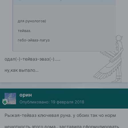
для рунологов)
тейваз.
гебо-эйваз-лагуз
одал(-)-тейваз-эваз(-).....
ну,как выпало...
орин
Опубликовано:
19 февраля 2018
Рыжая-тейваз ключевая руна. у обоих так чо норм
неуютность этого дома.. заставила сформулировать