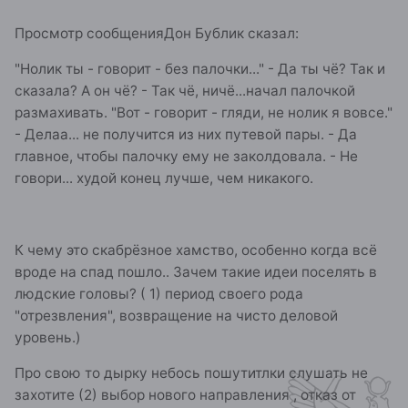
Просмотр сообщенияДон Бублик сказал:
"Нолик ты - говорит - без палочки..." - Да ты чё? Так и
сказала? А он чё? - Так чё, ничё...начал палочкой
размахивать. "Вот - говорит - гляди, не нолик я вовсе."
- Делаа... не получится из них путевой пары. - Да
главное, чтобы палочку ему не заколдовала. - Не
говори... худой конец лучше, чем никакого.
К чему это скабрёзное хамство, особенно когда всё
вроде на спад пошло.. Зачем такие идеи поселять в
людские головы? ( 1) период своего рода
"отрезвления", возвращение на чисто деловой
уровень.)
Про свою то дырку небось пошутитлки слушать не
захотите (2) выбор нового направления , отказ от