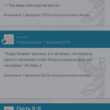
— Так ведь пол ещё не высох.
Изменено
1 февраля 2018
пользователем Жажа
.........
Опубликовано:
1 февраля 2018
"Люди бывают разные, и я не верю, что
мораль
одного человека
стоит больше
морали
другого
человека
." Ип
Ман
2
Изменено
1 февраля 2018
пользователем outsky
Гость 0-0