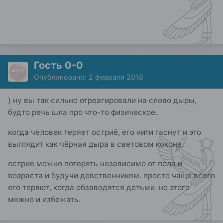
Гость 0-0
Опубликовано:
2 февраля 2018
) ну вы так сильно отреагировали на слово дыры,
будто речь шла про что-то физическое.
когда человек теряет остриё, его нити гаснут и это
выглядит как чёрная дыра в световом коконе.
острие можно потерять независимо от пола и
возраста и будучи девственником. просто чаще всего
его теряют, когда обзаводятся детьми. но этого
можно и избежать.