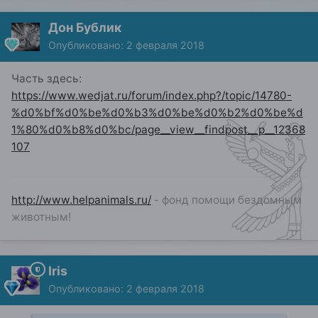
Дон Бублик
Опубликовано:
2 февраля 2018
Часть здесь:
https://www.wedjat.ru/forum/index.php?/topic/14780-
%d0%bf%d0%be%d0%b3%d0%be%d0%b2%d0%be%d
1%80%d0%b8%d0%bc/page__view__findpost__p__12368
107
http://www.helpanimals.ru/
- фонд помощи бездомным
животным!
Iris
Опубликовано:
2 февраля 2018