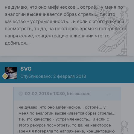
не думаю, что оно мифическое... остриё... у меня по
аналогии высвечивается образ стрелы... т.е. это
качество - устремленность... и если с этого ракурса
посмотреть, то да, на некоторое время я потеряла то
напряжение, концентрацию в желании что-то
добиться...
SVG
Опубликовано:
2 февраля 2018
02.02.2018 в 13:30, Iris сказал:
не думаю, что оно мифическое... остриё... у
меня по аналогии высвечивается образ стрелы...
т.е. это качество - устремленность... и если с
этого ракурса посмотреть, то да, на некоторое
время я потеряла то напряжение, концентрацию