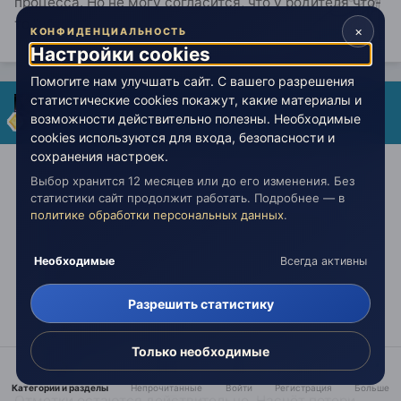
процесса. Но не могу согласится, что у родителя что-
то "убыло".
×
КОНФИДЕНЦИАЛЬНОСТЬ
Настройки cookies
Помогите нам улучшать сайт. С вашего разрешения
SVG
статистические cookies покажут, какие материалы и
возможности действительно полезны. Необходимые
Опубликовано:
3 февраля 2018
cookies используются для входа, безопасности и
сохранения настроек.
03.02.2018 в 00:25, 0-0 сказал:
Выбор хранится 12 месяцев или до его изменения. Без
статистики сайт продолжит работать. Подробнее — в
политике обработки персональных данных
.
У женщин на причинном месте ещё и засечки
остаются от всех, кто у них перебывал. Они тоже
тянут на себя ресурсы. Поэтому в старину и
Необходимые
Всегда активны
берегли девственность. Либо обидчика нужно
было убить, чтоб вернуть утраченное. Последняя
Разрешить статистику
из Клеопатр этим и занималась (судя по слухам))
– жрица как-никак.. знала, что и как в человеке
устроено.
Только необходимые
Категории и разделы
Непрочитанные
Войти
Регистрация
Больше
Отметки остаются действительно. Насчёт потери