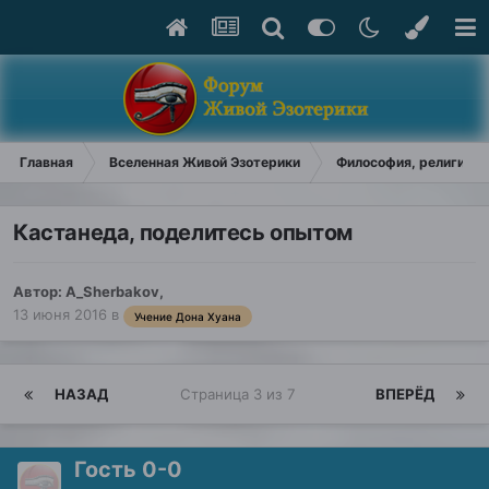
Главная
Вселенная Живой Эзотерики
Философия, религия, у
Кастанеда, поделитесь опытом
Автор:
A_Sherbakov
,
13 июня 2016
в
Учение Дона Хуана
НАЗАД
Страница 3 из 7
ВПЕРЁД
Гость 0-0