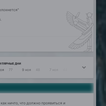
елохнется"
.
УЛЯРНЫЕ ДНИ
ноя
77
9 ноя
48
7 ноя
44
11 ноя
34
 как ничто, что должно проявиться и