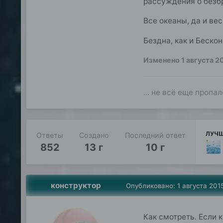
рассуждения о безб
Все океаны, да и вес
Бездна, как и Беско
Изменено
1 августа 2
... не всё еще пропал
ЛУЧШ
Ответы
Создано
Последний ответ
852
13 г
10 г
конструктор
Опубликовано:
1 августа 201
Как смотреть. Если 