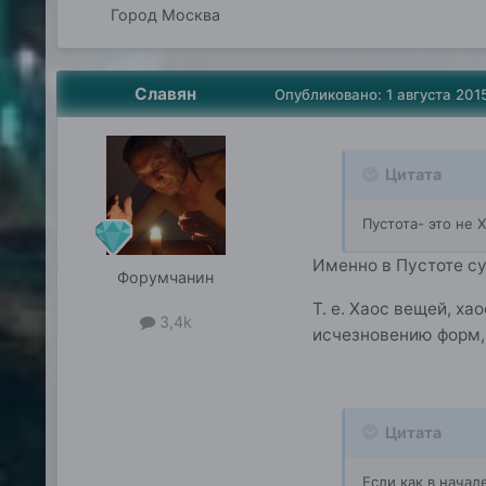
Город
Москва
Славян
Опубликовано:
1 августа 201
Цитата
Пустота- это не 
Именно в Пустоте су
Форумчанин
Т. е. Хаос вещей, ха
3,4k
исчезновению форм, т
Цитата
Если как в начал