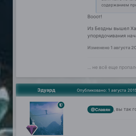
содержанием про
Вооот!
Из Бездны вышел Ха
упорядочивания нач
Изменено
1 августа 2
... не всё еще пропал
Эдуард
Опубликовано:
1 августа 201
, вы так 
@Славян