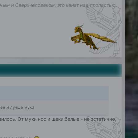
ным и Сверхчеловеком, это канат над пропастью.
жнее и лучше муки
илось. От муки нос и щеки белые - не эстетично,