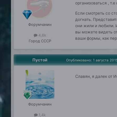
организоваться , т
Если смотреть со с
догнать. Представит
Форумчанин
они жили и любили. 
вы можете видеть от
4,6k
ваши формы, как пе
Город
СССР
Пустой
Опубликовано:
1 августа 201
Славян, я далек от 
Форумчанин
1,4k