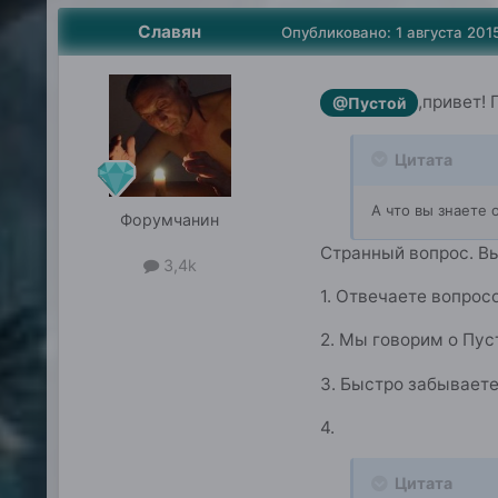
Славян
Опубликовано:
1 августа 201
,привет! 
@Пустой
Цитата
А что вы знаете 
Форумчанин
Странный вопрос. В
3,4k
1. Отвечаете вопрос
2. Мы говорим о Пус
3. Быстро забываете
4.
Цитата