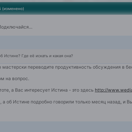
5
(изменено)
Подключайся...
об Истине? Где её искать и какая она?
ы мастерски переводите продуктивность обсуждения в бе
ом на вопрос.
тоте, а Вас интересует Истина - это здесь
http://www.wedj
, а об Истине подробно говорили только месяц назад, и В