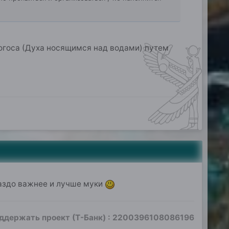
огоса (Духа носящимся над водами) путем
гораздо важнее и лучше муки
оддержать проект (Т-Банк)
:
2200396108086196