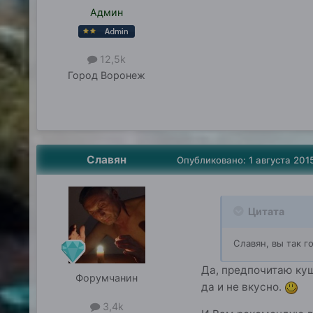
Админ
12,5k
Город
Воронеж
Славян
Опубликовано:
1 августа 201
Цитата
Славян, вы так г
Да, предпочитаю куш
Форумчанин
да и не вкусно.
3,4k