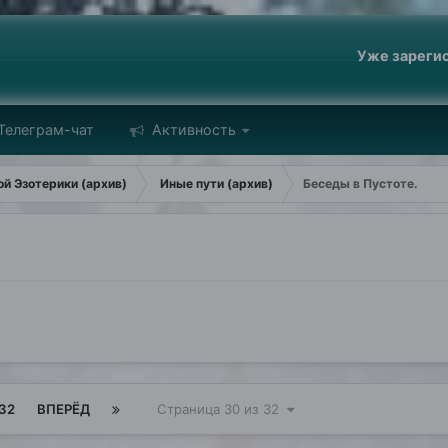
Уже зареги
Телеграм-чат
Активность
й Эзотерики (архив)
Иные пути (архив)
Беседы в Пустоте.
32
ВПЕРЁД
Страница 30 из 32