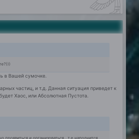
е?)))
ь в Вашей сумочке.
арных частиц, и т.д. Данная ситуация приведет к
о будет Хаос, или Абсолютная Пустота.
о проявиться и организоваться , т.е наполнится