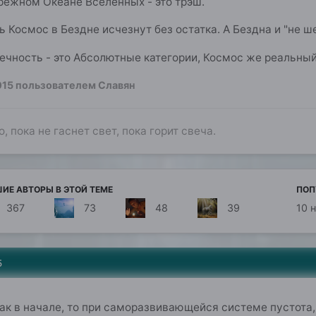
режном Океане Вселенных - это трэш.
ь Космос в Бездне исчезнут без остатка. А Бездна и "не ш
нечность - это Абсолютные категории, Космос же реальный
015
пользователем Славян
о, пока не гаснет свет, пока горит свеча.
ИЕ АВТОРЫ В ЭТОЙ ТЕМЕ
ПОП
367
73
48
39
10 
5
как в начале, то при саморазвивающейся системе пустота,