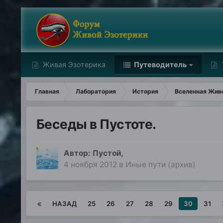
Живая Эзотерика
Путеводитель
Главная
Лаборатория
История
Вселенная Живо
Беседы в Пустоте.
Автор:
Пустой
,
4 ноября 2012
в
Иные пути (архив)
НАЗАД
25
26
27
28
29
30
31