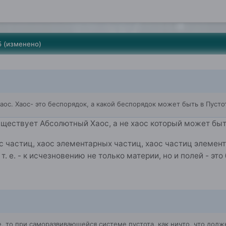
5
(изменено)
Хаос. Хаос- это беспорядок, а какой беспорядок может быть в Пустот
ществует Абсолютный Хаос, а не хаос который может быт
ос частиц, хаос элементарных частиц, хаос частиц элемент
. е. - к исчезновению не только материи, но и полей - эт
е, то при саморазвивающейся системе пустота, как ничто, что должн