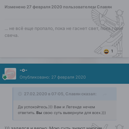
Изменено
27 февраля 2020
пользователем Славян
... не всё еще пропало, пока не гаснет свет, пока горит
свеча.
1
-о-
Опубликовано:
27 февраля 2020
27.02.2020 в 07:05,
Славян
сказал:
Да успокойтесь.))) Вам и Легенде нечем
ответить.
Вы
свою суть вывернули для всех.)))
))) заделся.и верно. Мою суть знают многие...