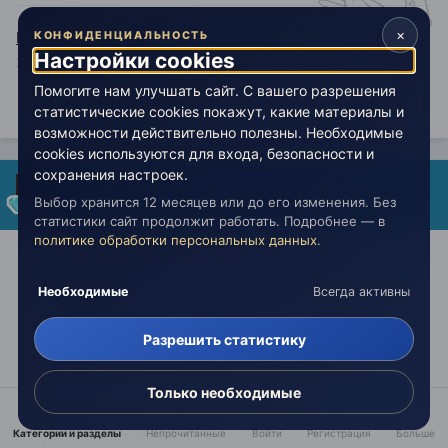
×
http://www.helpanimals.ru/
- фонд помощи бездомным
КОНФИДЕНЦИАЛЬНОСТЬ
Настройки cookies
животным!
Помогите нам улучшать сайт. С вашего разрешения
статистические cookies покажут, какие материалы и
1
1
возможности действительно полезны. Необходимые
cookies используются для входа, безопасности и
сохранения настроек.
Славян
Выбор хранится 12 месяцев или до его изменения. Без
Опубликовано:
27 февраля 2020
статистики сайт продолжит работать. Подробнее — в
политике обработки персональных данных
.
27.02.2020 в 08:25,
Дон Бублик
сказал:
Необходимые
Всегда активны
И понятно, почему Конструктор не признает
Разрешить статистику
предупреждений. И как ему всё это видится
понятно.
Только необходимые
Задача на уровне "прав/не прав" нерешаемая.
Никто не проявил ничего нового.
Категории и разделы
Непрочитанные
Войти
Регистрация
Больше