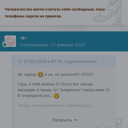
Человечество могло считать себя свободным, пока
телефоны сидели на привязи.
-о-
Опубликовано:
27 февраля 2020
27.02.2020 в 07:15,
Legenda
сказал:
эй, народ!
А ну, не ругаться!!! )))))))))
Гора, я тебя люблю ))) Почту вот сейчас
раскидаю и приду тут "разденусь" перед вами )))
В очередной раз...
Только не передеритесь, пока вернусь...
Алексей, Вас особо прошу ))) Вы мне -
Раскрыть
симпатичны, несмотря на то, что всем хочется
вас поправить и поучить ))) Не дайте себе зайти