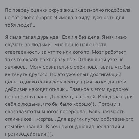
это верно )))
По поводу оценки окружающих,возмолно подобрала
не тот слово оборот. Я имела в виду нужность для
ошибаться - могу ))) И оч люблю, когда сама
тебя людей..
обнаруживаю ошибку - её приятнее исправлять )
Лениться - нет.
Я сама такая дурында. Если я без дела. Я начинаю
если уже даже СКАЗАЛА, то конечно уже
скучать за людьми мне вечно надо нести
сделать ДОЛЖНА. Я долго шла к тому, чтобы
ответвенность за чтт то или кого то. Мозг работает
мои слова не расходились с делом... и не
так что охватывает сразу все. Отличницей уже не
считаю, что это плохо.
являюсь. Могу сознательно себя подставить что бы
Тут ты не попала ))) И если бы ты знала мою
вытянуть другого. Но это уже опыт достигабщий
биографию, то точно такого не сказала бы )))
цель...однако согласись всегда приятно когда твои
Меня чуть ли не с рождения строгали под то,
дейсивия находят отклик... Главное в этом дурдоме
чтобы от окружения я абсолютно точно не
зависела. Но!!! Затачивали на обратный эффект:
не потерять грань. Делаем для людей. Или делаю для
окружение становится очень зависимым от
себя с людьми, что бы было хорошо)). Потому и
меня.... отчасти, местами меня это даже
сказала что ты многое переросла. Большая часть
тяготит. Но поскольку я - экстраверт, без
отличников - жертвы. Для других путем собственного
окружения я перехожу на режим "внутреннего
самобичнвания. В вечном ощушения несчастий и
питания", закукливаюсь. Одиночества не люблю,
это правда. Но это не зависимость от окружения.
противодействия))).