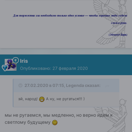
Для торжества зла необходимо только одно условие — чтобы хорошие люди сидели
сложа руки.
(Эдмунд Берк)
Iris
Опубликовано:
27 февраля 2020
27.02.2020 в 07:15,
Legenda
сказал:
эй, народ!
А ну, не ругаться!!! )
мы не ругаемся, мы медленно, но верно идем к
светлому будущему