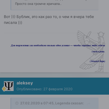
Просто она громче кричала..
Вот ))) Бублик, это как раз то, о чем я вчера тебе
писала )))
Для торжества зла необходимо только одно условие — чтобы хорошие люди сидели
сложа руки.
(Эдмунд Берк)
aleksey
Опубликовано:
27 февраля 2020
27.02.2020 в 07:45,
Legenda
сказал: