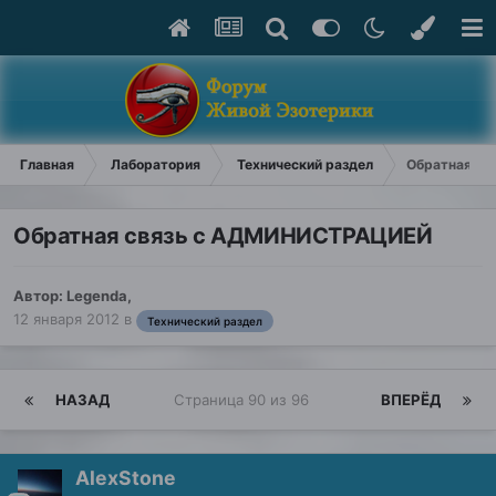
Главная
Лаборатория
Технический раздел
Обратная с
Обратная связь с АДМИНИСТРАЦИЕЙ
Автор:
Legenda
,
12 января 2012
в
Технический раздел
НАЗАД
Страница 90 из 96
ВПЕРЁД
AlexStone