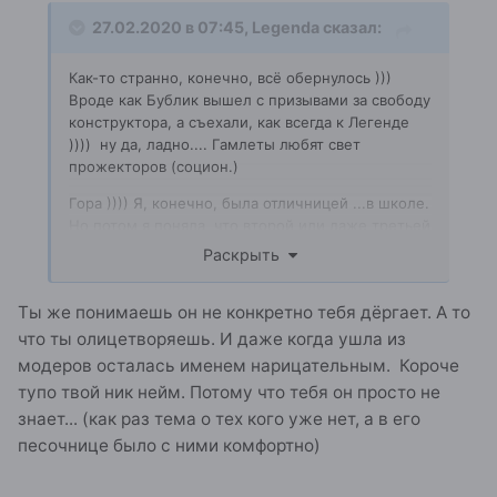
27.02.2020 в 07:45,
Legenda
сказал:
Как-то странно, конечно, всё обернулось )))
Вроде как Бублик вышел с призывами за свободу
конструктора, а съехали, как всегда к Легенде
)))) ну да, ладно.... Гамлеты любят свет
прожекторов (социон.)
Гора )))) Я, конечно, была отличницей ...в школе.
Но потом я поняла, что второй или даже третьей
быть намного удобней. Всё, как на духу пишу
Раскрыть
Тем паче, что и второй, и третий, и даже пятый
- может быть настолько ярким, что лидеру
Ты же понимаешь он не конкретно тебя дёргает. А то
остаётся только тянуть лямку и не тратиться на
что ты олицетворяешь. И даже когда ушла из
то, чтобы ещё и путь освещать - ему хватит и
моего света... из-за спины, так сказать ))))
модеров осталась именем нарицательным. Короче
Поэтому я переместилась из категории первых
тупо твой ник нейм. Потому что тебя он просто не
("отличников") в категорию вторых и третьих
знает... (как раз тема о тех кого уже нет, а в его
("хорошистов"), и поверь мне, Кудыкина, меня
песочнице было с ними комфортно)
это абсолютно устраивает - как в реале ( в семье
я, правда, самая четвёртая, потому что лидеры у
меня муж и оба сына ) , так и вирте.