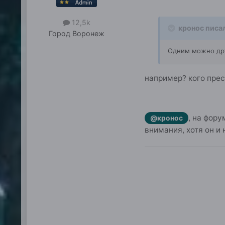
12,5k
кронос писа
Город
Воронеж
Одним можно др
например? кого прес
, на фор
@кронос
внимания, хотя он и