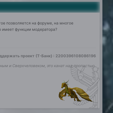
гое позволяется на форуме, на многое
то имеет функции модератора?
оддержать проект (Т-Банк)
:
2200396108086196
ным и Сверхчеловеком, это канат над пропастью.