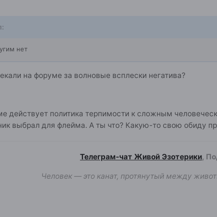
л:
угим нет
екали на форуме за волновые всплески негатива?
уме действует политика терпимости к сложным человечес
 ник выбрал для флейма. А ты что? Какую-то свою обиду 
Телеграм-чат Живой Эзотерики
, П
Человек — это канат, протянутый между живот