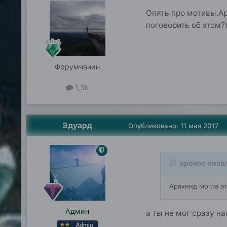
Опять про мотивы.Ар
поговорить об этом?
Форумчанин
1,3k
Эдуард
Опубликовано:
11 мая 2017
кронос писа
Арахнид могла э
Админ
а ты не мог сразу н