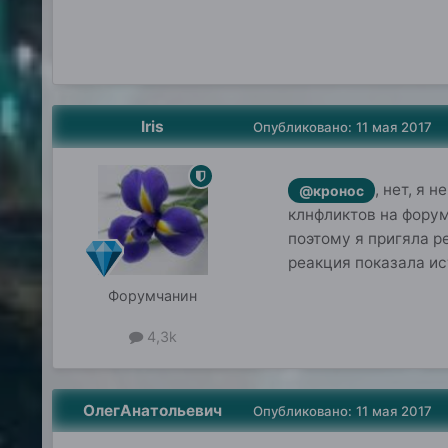
Iris
Опубликовано:
11 мая 2017
, нет, я
@кронос
клнфликтов на форум
поэтому я пригяла р
реакция показала и
Форумчанин
4,3k
ОлегАнатольевич
Опубликовано:
11 мая 2017