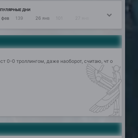
ПУЛЯРНЫЕ ДНИ
 фев
139
26 янв
101
27 янв
79
30 дек
7
пост 0-0 троллингом, даже наоборот, считаю, чт о