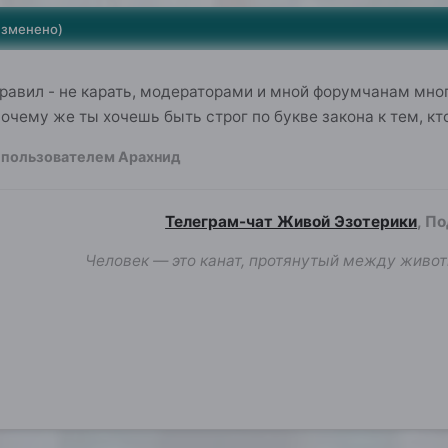
изменено)
правил - не карать, модераторами и мной форумчанам мно
почему же ты хочешь быть строг по букве закона к тем, к
пользователем Арахнид
Телеграм-чат Живой Эзотерики
, П
Человек — это канат, протянутый между живот