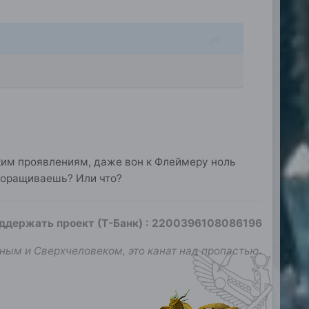
ким проявлениям, даже вон к Флеймеру ноль
проращиваешь? Или что?
оддержать проект (Т-Банк)
:
2200396108086196
ным и Сверхчеловеком, это канат над пропастью.