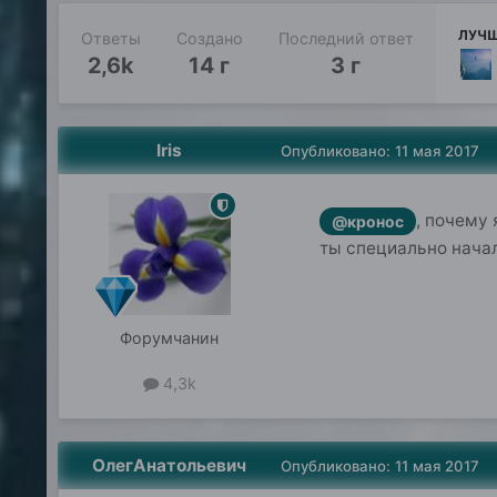
ЛУЧШ
Ответы
Создано
Последний ответ
2,6k
14 г
3 г
Iris
Опубликовано:
11 мая 2017
, почему 
@кронос
ты специально начал
Форумчанин
4,3k
ОлегАнатольевич
Опубликовано:
11 мая 2017