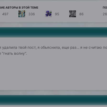
ИЕ АВТОРЫ В ЭТОЙ ТЕМЕ
ПО
497
336
95
86
26
я удалила твой пост, я объяснила, еще раз... я не считаю 
 "гнать волну".