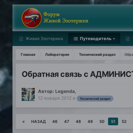
Живая Эзотерика
Путеводитель
Главная
Лаборатория
Технический раздел
Обр
Обратная связь с АДМИНИ
Автор:
Legenda
,
12 января 2012
в
Технический раздел
НАЗАД
46
47
48
49
50
51
52