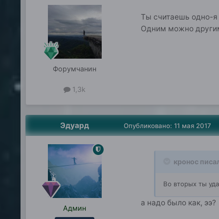
Ты считаешь одно-я 
Одним можно другим 
Форумчанин
1,3k
Эдуард
Опубликовано:
11 мая 2017
кронос писа
Во вторых ты уда
а надо было как, ээ?
Админ