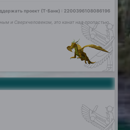
оддержать проект (Т-Банк)
:
2200396108086196
ным и Сверхчеловеком, это канат над пропастью.