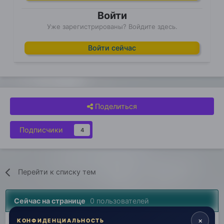
Войти
Уже зарегистрированы? Войдите здесь.
Войти сейчас
Поделиться
Подписчики
4
Перейти к списку тем
Сейчас на странице
0 пользователей
×
Нет пользователей, просматривающих эту страницу.
КОНФИДЕНЦИАЛЬНОСТЬ