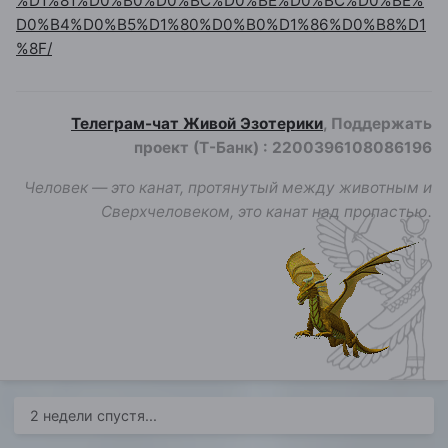
%D1%81%D0%B0%D0%BC%D0%BE%D0%BC%D0%BE%
D0%B4%D0%B5%D1%80%D0%B0%D1%86%D0%B8%D1
%8F/
Телеграм-чат Живой Эзотерики
, Поддержать
проект (Т-Банк)
:
2200396108086196
Человек — это канат, протянутый между животным и
Сверхчеловеком, это канат над пропастью.
2 недели спустя...