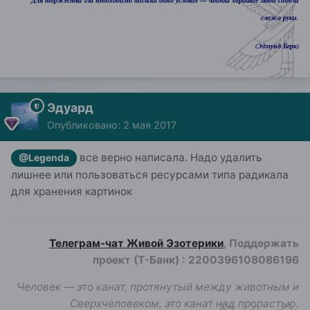
Для торжества зла необходимо только одно условие — чтобы хорошие люди сидели
сложа руки.
(Эдмунд Берк)
Эдуард
Опубликовано:
2 мая 2017
все верно написала. Надо удалить
@Legenda
лишнее или пользоваться ресурсами типа радикала
для хранения картинок
Телеграм-чат Живой Эзотерики
, Поддержать
проект (Т-Банк)
:
2200396108086196
Человек — это канат, протянутый между животным и
Сверхчеловеком, это канат над пропастью.