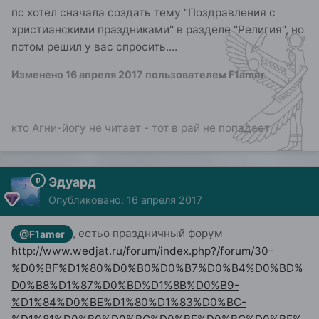
пс хотел сначала создать тему "Поздравления с
христианскими праздниками" в разделе "Религия", но
потом решил у вас спросить....
Изменено
16 апреля 2017
пользователем F1amer
кто Агни-йогу не читает - тот в рай не попадает
Эдуард
Опубликовано:
16 апреля 2017
, естьо праздничный форум
@F1amer
http://www.wedjat.ru/forum/index.php?/forum/30-
%D0%BF%D1%80%D0%B0%D0%B7%D0%B4%D0%BD%
D0%B8%D1%87%D0%BD%D1%8B%D0%B9-
%D1%84%D0%BE%D1%80%D1%83%D0%BC-