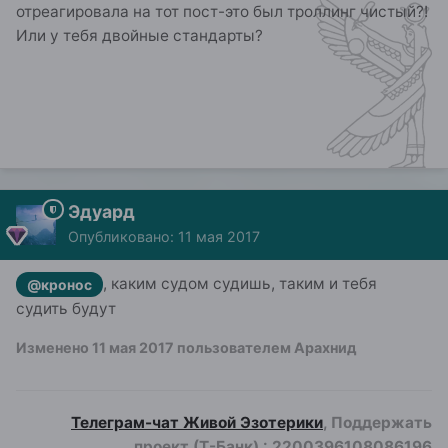
отреагировала на тот пост-это был троллинг чистый?!
Или у тебя двойные стандарты?
Эдуард
Опубликовано:
11 мая 2017
, каким судом судишь, таким и тебя
@кронос
судить будут
Изменено
11 мая 2017
пользователем Арахнид
Телеграм-чат Живой Эзотерики
, Поддержать
проект (Т-Банк)
:
2200396108086196