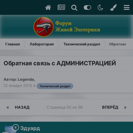
Главная
Лаборатория
Технический раздел
Обратная с
Обратная связь с АДМИНИСТРАЦИЕЙ
Автор:
Legenda
,
12 января 2012
в
Технический раздел
НАЗАД
Страница 50 из 96
ВПЕРЁД
Эдуард