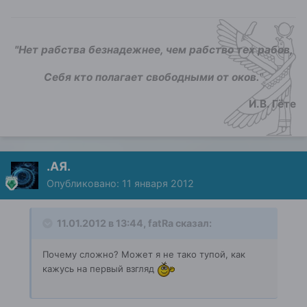
"Нет рабства безнадежнее, чем рабство тех рабов,
Себя кто полагает свободными от оков.
"
И.В. Гёте
.АЯ.
Опубликовано:
11 января 2012
11.01.2012 в 13:44, fatRa сказал:
Почему сложно? Может я не тако тупой, как
кажусь на первый взгляд