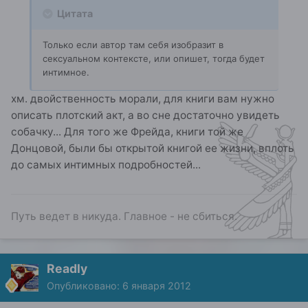
Цитата
Только если автор там себя изобразит в
сексуальном контексте, или опишет, тогда будет
интимное.
хм. двойственность морали, для книги вам нужно
описать плотский акт, а во сне достаточно увидеть
собачку... Для того же Фрейда, книги той же
Донцовой, были бы открытой книгой ее жизни, вплоть
до самых интимных подробностей...
Путь ведет в никуда. Главное - не сбиться.
Readly
Опубликовано:
6 января 2012