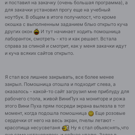
и поставил на закачку (очень большая программа), а
для закачки установил прогу еще на учебный
ноутбук. В общем в итоге получилост, что кроме
окошка с выполненным заданием блыо открыто куча
других окон
И тут начинает ходить помошница
лаборанток, смотреть - кто и как решает. Встала
справа за спиной и смотрит, как у меня закачки идут
и куча всяких сайтов открыто.
Я стал все лишнее закрывать, все более менее
закрыл. Помошница отошла и подходит слева, а
оказалось - какой-то сайт загрузил мне приблуду для
рабочего стола, живой ВиниПух на мониторе и рожа
этого Вини Пуха прям посреди экрана вылезла в тот
момент, когда подошла помошница
Еще розовые
сердечки от него на весь экран, пчелы летают -
красотища несусветаня
Ну я стал объхяснять,что
оно само установилось и сейчас удалю. Залез в