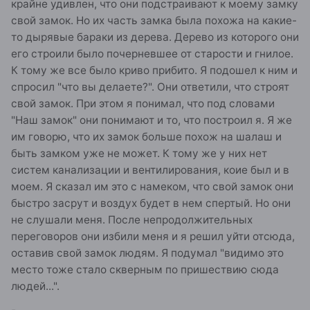
крайне удивлен, что они подстраивают к моему замку
свой замок. Но их часть замка была похожа на какие-
то дырявые бараки из дерева. Дерево из которого они
его строили было почерневшее от старости и гнилое.
К тому же все было криво прибито. Я подошел к ним и
спросил "что вы делаете?". Они ответили, что строят
свой замок. При этом я понимал, что под словами
"Наш замок" они понимают и то, что построил я. Я же
им говорю, что их замок больше похож на шалаш и
быть замком уже не может. К тому же у них нет
систем канализации и вентилирования, коие был и в
моем. Я сказал им это с намеком, что свой замок они
быстро засрут и воздух будет в нем спертый. Но они
не слушали меня. После непродолжительных
переговоров они избили меня и я решил уйти отсюда,
оставив свой замок людям. Я подумал "видимо это
место тоже стало скверным по пришествию сюда
людей...".