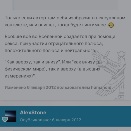
Только если автор там себя изобразит в сексуальном
контексте, или опишет, тогда будет интимное.
Вообще всё во Вселенной создается при помощи
секса: при участии отрицательного полюса,
положительного полюса и нейтрального.
"Как вверху, так и внизу". Или "как внизу (в
физическом мире), так и вверху (в высших
измерениях)".
Изменено
6 января 2012
пользователем humanoid
AlexStone
Опубликовано:
6 января 2012