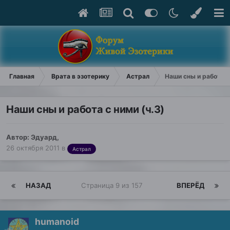
Главная
Врата в эзотерику
Астрал
Наши сны и работа с
Наши сны и работа с ними (ч.3)
Автор:
Эдуард
,
26 октября 2011
в
Астрал
НАЗАД
Страница 9 из 157
ВПЕРЁД
humanoid