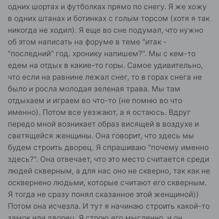
одних шортах и футболках прямо по снегу. Я же хожу
в одних штанах и ботинках с голым торсом (хотя я так
никогда не ходил). Я еще во сне подумал, что нужно
об этом написать на форуме в теме "итак -
"последний" год. хронику напишем?". Мы с кем-то
едем на отдых в какие-то горы. Самое удивительно,
что если на равнине лежал снег, то в горах снега не
было и росла молодая зеленая трава. Мы там
отдыхаем и играем во что-то (не помню во что
именно). Потом все уезжают, а я остаюсь. Вдруг
передо мной возникает образ висящей в воздухе и
светящейся женщины. Она говорит, что здесь мы
будем строить дворец. Я спрашиваю "почему именно
здесь?". Она отвечает, что это место считается среди
людей скверным, а для нас оно не скверно, так как не
осквернено людьми, которые считают его скверным.
Я тогда не сразу понял сказанное этой женщиной))
Потом она исчезла. И тут я начинаю строить какой-то
замок или дворец. Я строю его мысленно, и он