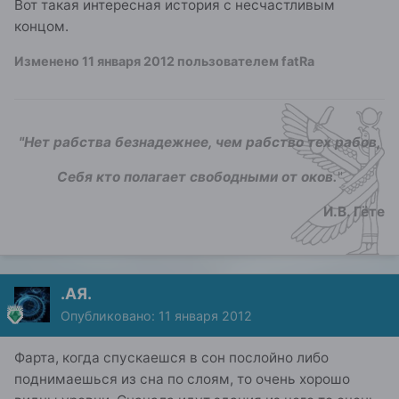
Вот такая интересная история с несчастливым
концом.
Изменено
11 января 2012
пользователем fatRa
"Нет рабства безнадежнее, чем рабство тех рабов,
Себя кто полагает свободными от оков.
"
И.В. Гёте
.АЯ.
Опубликовано:
11 января 2012
Фарта, когда спускаешся в сон послойно либо
поднимаешься из сна по слоям, то очень хорошо