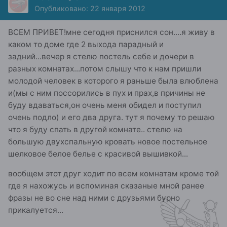
Опубликовано:
22 января 2012
ВСЕМ ПРИВЕТ!мне сегодня приснился сон....я живу в
каком то доме где 2 выхода парадный и
задний...вечер я стелю постель себе и дочери в
разных комнатах...потом слышу что к нам пришли
молодой человек в которого я раньше была влюблена
и(мы с ним поссорились в пух и прах,в причины не
буду вдаваться,он очень меня обидел и поступил
очень подло) и его два друга. тут я почему то решаю
что я буду спать в другой комнате.. стелю на
большую двухспальную кровать новое постельное
шелковое белое белье с красивой вышивкой...
вообщем этот друг ходит по всем комнатам кроме той
где я нахожусь и вспоминая сказаные мной ранее
фразы не во сне над ними с друзьями бурно
прикалуется...