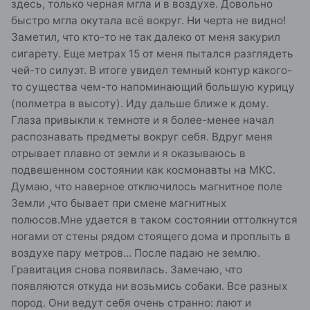
здесь, только черная мгла и в воздухе. Довольно
быстро мгла окутала всё вокруг. Ни черта не видно!
Заметил, что кто-то не так далеко от меня закурил
сигарету. Еще метрах 15 от меня пытался разглядеть
чей-то силуэт. В итоге увидел темный контур какого-
то существа чем-то напоминающий большую курицу
(полметра в высоту). Иду дальше ближе к дому.
Глаза привыкли к темноте и я более-менее начал
распознавать предметы вокруг себя. Вдруг меня
отрывает плавно от земли и я оказываюсь в
подвешенном состоянии как космонавты на МКС.
Думаю, что наверное отключилось магнитное поле
Земли ,что бывает при смене магнитных
полюсов.Мне удается в таком состоянии оттолкнутся
ногами от стены рядом стоящего дома и проплыть в
воздухе пару метров... После падаю не землю.
Гравитация снова появилась. Замечаю, что
появляются откуда ни возьмись собаки. Все разных
пород. Они ведут себя очень странно: лают и