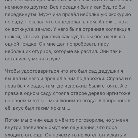
немножко другим. Все посадки были как буд то бы
передвинуты. Мужчина провёл небольшую экскурию
по саду. Показал что он доделал в нем. А нож.....нож
он воткнул в землю. У него была странная коллекция
ножей, старых, ржавых как буд то бы посаженых в
одной грядке. Он мне дал попробовать пару
небольших огурцов, которые вырастил. Они так и
остались у меня в руке.
Чтобы удостовериться что это был сад дедушки я
вышел из него и прошел в низ по дарожки. Справа и с
лева были сады, там где и должны были стоять. А с
права в одном саду стояла старое дерево ирги(тоже
на своём месте)....моя любимая ягода. Я попробовал
её, вкус был таким ярким....
Потом мы с ним еще о чём то поговорили, но у меня
внутри появилось смутное ощущение, что пора
уходить отсюда. Он почему то не хотел отпускать и