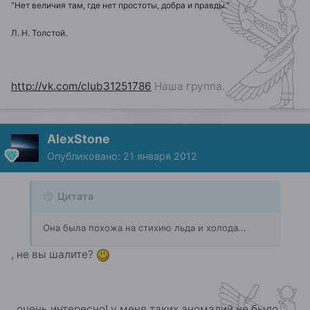
"Нет величия там, где нет простоты, добра и правды."
Л. Н. Толстой.
http://vk.com/club31251786
Наша группа.
AlexStone
Опубликовано:
21 января 2012
Цитата
Она была похожа на стихию льда и холода...
, не вы шалите?
, очень интересно! у меня таких аномалий не было..