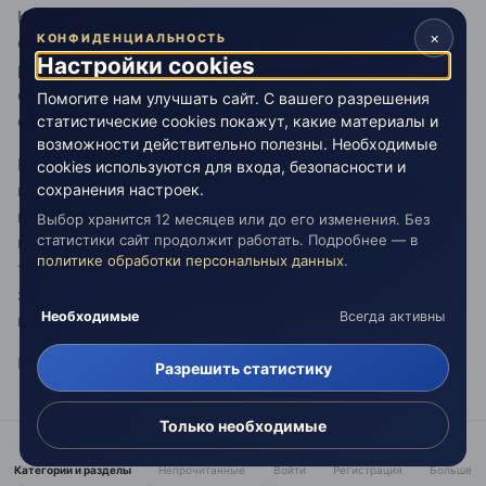
Когда я на них посмотрел, каждая кровать - была
×
КОНФИДЕНЦИАЛЬНОСТЬ
окутанно полем энергии и от него шло тепло. Так же
Настройки cookies
рядом с ними было много книг в котоорых
описывалось всё что связанно с
Помогите нам улучшать сайт. С вашего разрешения
осознаннымисноведениями.
статистические cookies покажут, какие материалы и
возможности действительно полезны. Необходимые
Вроде как прошло некоторое время и я решил
cookies используются для входа, безопасности и
попробовать полежать на одной из них. Когда я вошёл
сохранения настроек.
в комнату, то там была женщина - смотритель. Она
Выбор хранится 12 месяцев или до его изменения. Без
статистики сайт продолжит работать. Подробнее — в
наблюдала за всем и вслучае чего помогала. Но мне
политике обработки персональных данных
.
так и не удалось лечь в постель. Она сказала что
занята очень сейчас и попросила прийти в другое
Необходимые
Всегда активны
время...
Изменено
20 февраля 2012
пользователем Аургус
Разрешить статистику
Только необходимые
Вот с того и следовало начать беседу - с основ.
Категории и разделы
Непрочитанные
Войти
Регистрация
Больше