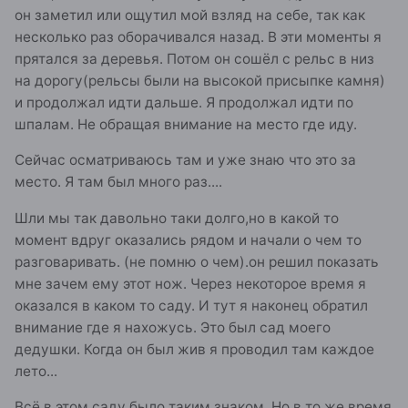
он заметил или ощутил мой взляд на себе, так как
несколько раз оборачивался назад. В эти моменты я
прятался за деревья. Потом он сошёл с рельс в низ
на дорогу(рельсы были на высокой присыпке камня)
и продолжал идти дальше. Я продолжал идти по
шпалам. Не обращая внимание на место где иду.
Сейчас осматриваюсь там и уже знаю что это за
место. Я там был много раз....
Шли мы так давольно таки долго,но в какой то
момент вдруг оказались рядом и начали о чем то
разговаривать. (не помню о чем).он решил показать
мне зачем ему этот нож. Через некоторое время я
оказался в каком то саду. И тут я наконец обратил
внимание где я нахожусь. Это был сад моего
дедушки. Когда он был жив я проводил там каждое
лето...
Всё в этом саду было таким знаком. Но в то же время