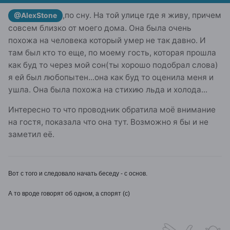
,по сну. На той улице где я живу, причем
@AlexStone
совсем близко от моего дома. Она была очень
похожа на человека который умер не так давно. И
там был кто то еще, по моему гость, которая прошла
как буд то через мой сон(ты хорошо подобрал слова)
я ей был любопытен...она как буд то оценила меня и
ушла. Она была похожа на стихию льда и холода...
Интересно то что проводник обратила моё внимание
на гостя, показала что она тут. Возможно я бы и не
заметил её.
Вот с того и следовало начать беседу - с основ.
А то вроде говорят об одном, а спорят (с)