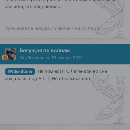
спасибо, что поделились.
Путь ведет в никуда. Главное - не сбиться.
Бегущая по волнам
Опубликовано:
21 января 2012
, Не помню))) С Легендой во сне
@AlexStone
общалась, под Н.Г. )) Не отказываюсь))