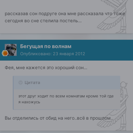
рассказав сон подруге она мне рассказала что тоже
сегодня во сне стелила постель...
Бегущая по волнам
Опубликовано:
23 января 2012
Фея, мне кажется это хороший сон...
Цитата
этот друг ходит по всем комнатам кроме той где
я нахожусь
Вы отделились от обид на него..всё в прошлом..