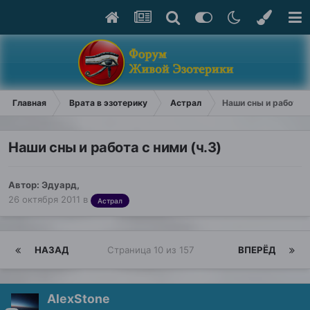
Главная
Врата в эзотерику
Астрал
Наши сны и работа с
Наши сны и работа с ними (ч.3)
Автор:
Эдуард
,
26 октября 2011
в
Астрал
НАЗАД
Страница 10 из 157
ВПЕРЁД
AlexStone