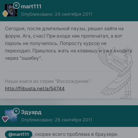
mart111
Опубликовано:
24 сентября 2011
Сегодня, после длительной паузы, решил зайти на
форум. Ага, счас! При входе ник пропечатал, а вот
пароль не получилось. Попросту курсор не
переходил. Пришлось жать на клавишу и уже входить
через "ошибку".
Наши книги из серии "Восхождение":
http://flibusta.net/a/54744
Эдуард
Опубликовано:
26 сентября 2011
, скорее всего проблема в браузере.
@mart111