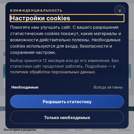
×
КОНФИДЕНЦИАЛЬНОСТЬ
Поделиться
Настройки cookies
Помогите нам улучшать сайт. С вашего разрешения
Подписчики
2
статистические cookies покажут, какие материалы и
возможности действительно полезны. Необходимые
cookies используются для входа, безопасности и
сохранения настроек.
Перейти к списку тем
Выбор хранится 12 месяцев или до его изменения. Без
статистики сайт продолжит работать. Подробнее — в
Сейчас на странице
0 пользователей
политике обработки персональных данных
.
Нет пользователей, просматривающих эту страницу.
Необходимые
Всегда активны
Главная
Лаборатория
Технический раздел
Технические
Разрешить статистику
Только необходимые
Категории и разделы
Непрочитанные
Войти
Регистрация
Больше