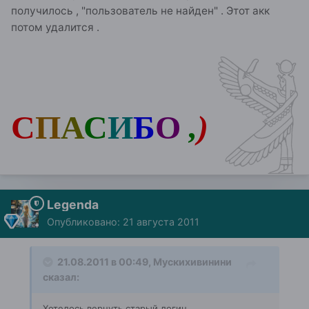
получилось , "пользователь не найден" . Этот акк
потом удалится .
С
П
А
С
И
Б
О
,
)
Legenda
Опубликовано:
21 августа 2011
21.08.2011 в 00:49, Мускихивинини
сказал:
Хотелось вернуть старый логин