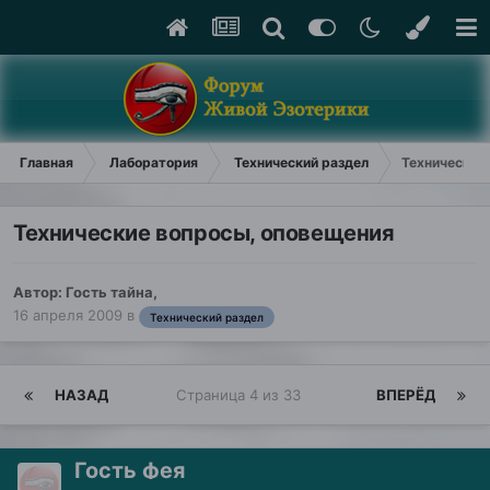
Главная
Лаборатория
Технический раздел
Технические
Технические вопросы, оповещения
Автор: Гость тайна,
16 апреля 2009
в
Технический раздел
НАЗАД
Страница 4 из 33
ВПЕРЁД
Гость фея