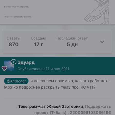
Кто сам себя, не лицемеря,
Старается услышать и понять.
Ответы
Создано
Последний ответ
870
17 г
5 дн
Эдуард
Опубликовано:
17 июня 2011
, я не совсем понимаю, как это работает...
@Androgor
Можно подробнее раскрыть тему про IRC чат?
Телеграм-чат Живой Эзотерики
, Поддержать
проект (Т-Банк)
:
2200396108086196