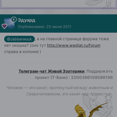
Эдуард
Опубликовано:
20 июня 2011
, а на главной странице форума тоже
@Jabberwock
нет окошка? (оно тут
http://www.wedjat.ru/forum
справа в колонке )
Телеграм-чат Живой Эзотерики
, Поддержать
проект (Т-Банк)
:
2200396108086196
Человек — это канат, протянутый между животным и
Сверхчеловеком, это канат над пропастью.