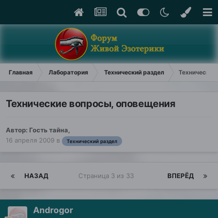
Главная
Лаборатория
Технический раздел
Технические
Технические вопросы, оповещения
Автор: Гость тайна,
16 апреля 2009
в
Технический раздел
НАЗАД
Страница 3 из 33
ВПЕРЁД
Androgor