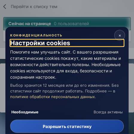
Перейти к списку тем
Сейчас на странице
0 пользователей
×
Нет пользователей, просматривающих эту страницу.
КОНФИДЕНЦИАЛЬНОСТЬ
Настройки cookies
Помогите нам улучшать сайт. С вашего разрешения
Главная
Лаборатория
Технический раздел
Технические
статистические cookies покажут, какие материалы и
возможности действительно полезны. Необходимые
cookies используются для входа, безопасности и
сохранения настроек.
Выбор хранится 12 месяцев или до его изменения. Без
IPS Theme
by
IPSFocus
Политика конфиденциальности
статистики сайт продолжит работать. Подробнее — в
Обратная связь
Настройки cookies
политике обработки персональных данных
.
copyright © 2026 Живая Эзотерика
Powered by Invision Community
Необходимые
Всегда активны
Разрешить статистику