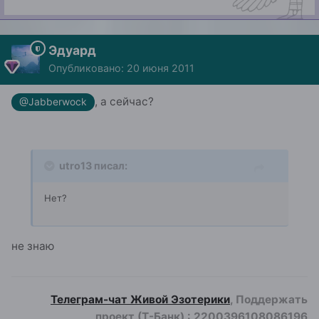
Эдуард
Опубликовано:
20 июня 2011
, а сейчас?
@Jabberwock
utro13 писал:
Нет?
не знаю
Телеграм-чат Живой Эзотерики
, Поддержать
проект (Т-Банк)
:
2200396108086196