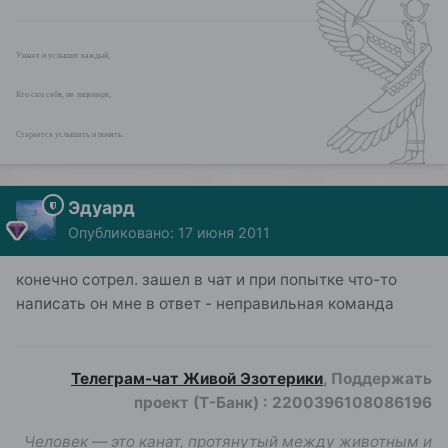
Узнает и услышит каждый,
Кто сам себя, не лицемеря,
Старается услышать и понять.
Эдуард
Опубликовано:
17 июня 2011
конечно сотрел. зашел в чат и при попытке что-то
написать он мне в ответ - неправильная команда
Телеграм-чат Живой Эзотерики
, Поддержать
проект (Т-Банк)
:
2200396108086196
Человек — это канат, протянутый между животным и