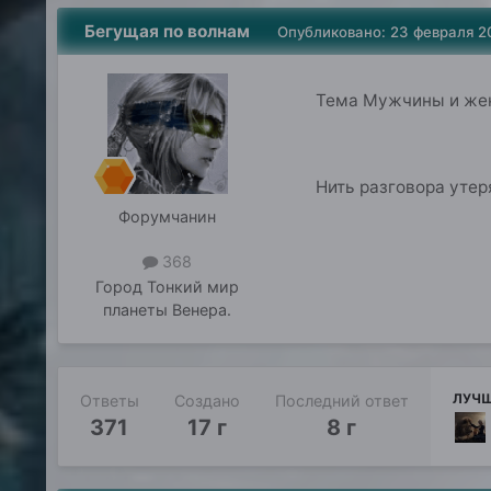
Бегущая по волнам
Опубликовано:
23 февраля 2
Тема Мужчины и жен
Нить разговора утер
Форумчанин
368
Город
Тонкий мир
планеты Венера.
ЛУЧШ
Ответы
Создано
Последний ответ
371
17 г
8 г