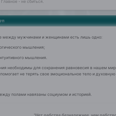
 Главное - не сбиться.
011
ие между мужчинами и женщинами есть лишь одно:
огического мышления;
нтуитивного мышления.
ния необходимы для сохранения равновесия в нашем мир
 помогает не терять свое эмоциональное тело и духовную
между полами навязаны социумом и историей.
"Нет рабства безнадежнее, чем рабство