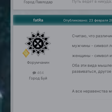
Путь ведет в никуда.
Город
Павлодар
fatRa
Опубликовано:
23 февраля 2
Считаю, что различ
мужчины - символ л
женщины - символ и
Форумчанин
Оба эти вида мышле
развиваться, другое
464
Город
Буй
А все неравенства 