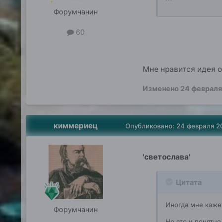
Форумчанин
60
Мне нравится идея о
Изменено
24 февраля
киммериец
Опубликовано:
24 февраля 2
'светослава'
Цитата
Иногда мне кажет
Форумчанин
Но это и понятн