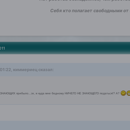
Себя кто полагает свободными от 
011
 01:22, киммериец сказал:
жу ЗНАЮЩИХ прибыло...эх, и куда мне бедному НИЧЕГО НЕ ЗНАЮЩЕГО податься!? А?