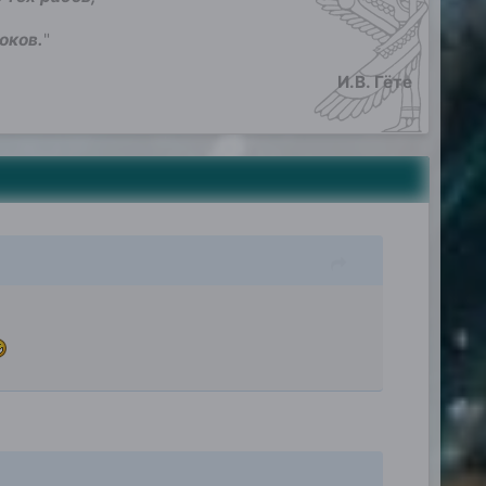
оков.
"
И.В. Гёте