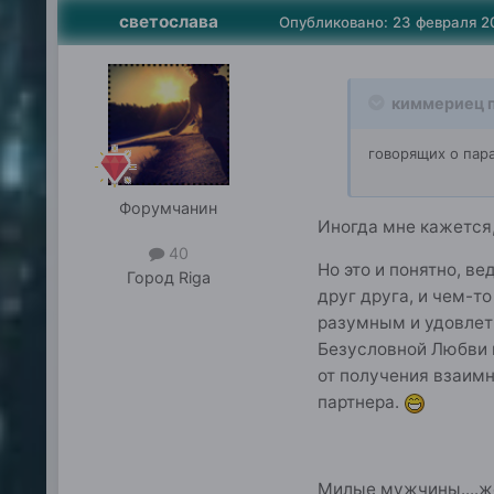
светослава
Опубликовано:
23 февраля 2
киммериец п
говорящих о пар
Форумчанин
Иногда мне кажется,
40
Но это и понятно, в
Город
Riga
друг друга, и чем-т
разумным и удовлет
Безусловной Любви к
от получения взаимн
партнера.
Милые мужчины....ж