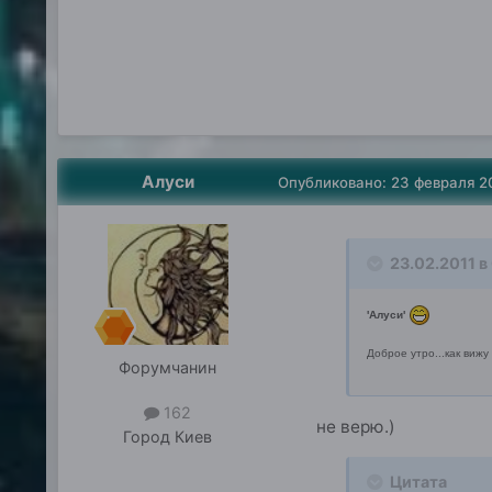
Алуси
Опубликовано:
23 февраля 2
23.02.2011 в
'Алуси'
Доброе утро...как ви
Форумчанин
162
не верю.)
Город
Киев
Цитата