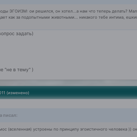
оды ЭГОИЗМ: ои решился, он хотел...а нам что теперь делать? Мал
дает как за подопытными животными... никакого тебе интима, ешки
вопрос задать)
 "не в тему" )
011
(изменено)
а писал:
мос (вселенная) устроены по принципу эгоистичного человека )) о