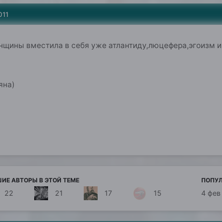
011
щины вместила в себя уже атлантиду,люцефера,эгоизм и 
яна)
ИЕ АВТОРЫ В ЭТОЙ ТЕМЕ
ПОПУЛ
22
21
17
15
4 фев