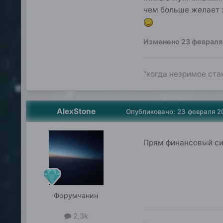
чем больше желает ж
Изменено
23 февраля
"когда незримое ст
AlexStone
Опубликовано:
23 февраля 2
Прям финансовый с
Форумчанин
2,3k