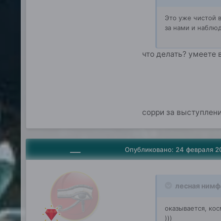
Это уже чистой в
за нами и наблю
что делать? умеете 
сорри за выступление
___
Опубликовано:
24 февраля 2
лесная нимф
оказывается, кос
)))