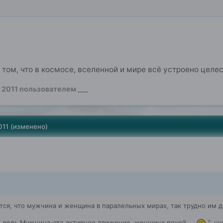
 том, что в космосе, вселенной и мире всё устроено целес
 2011
пользователем ___
011
(изменено)
ся, что мужчина и женщина в паралельных мирах, так трудно им др
о, ведь Мужчина-это активное движение, женщина покой....
"..н