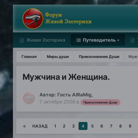
Живая Эзотерика
Путеводитель
Главная
Миры души
Прикосновение Души
Мужч
Мужчина и Женщина.
Автор: Гость AlRaMig,
7 октября 2008
в
Прикосновение Души
НАЗАД
1
2
3
4
5
6
7
8
9