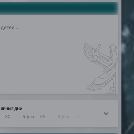
детей...
ЯРНЫЕ ДНИ
80
5 фев
65
3 фев
43
22 фев
16