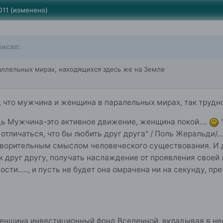
011
(изменено)
исал:
аллельных мирах, находящихся здесь же на Земле
 что мужчина и женщина в паралельных мирах, так трудно 
едь Мужчина-это активное движение, женщина покой....
о отличаться, что бы любить друг друга" / Поль Жеральди/
ворительным смыслом человеческого существования. И 
 друг другу, получать наслаждение от проявления своей 
ости....., и пусть не будет она омрачена ни на секунду, 
енщина инвестиционный фонд Вселенной, вкладывая в нее