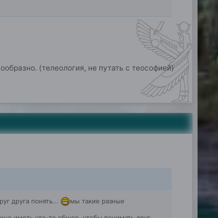
ообразно. (телеология, не путать с теософией)
уг друга понять...
мы такие разные
ужно иметь что-то общее, чтобы понимать друг