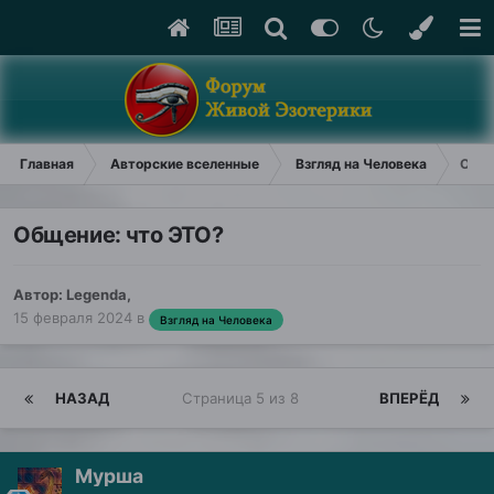
Главная
Авторские вселенные
Взгляд на Человека
Обще
Общение: что ЭТО?
Автор:
Legenda
,
15 февраля 2024
в
Взгляд на Человека
НАЗАД
Страница 5 из 8
ВПЕРЁД
Мурша