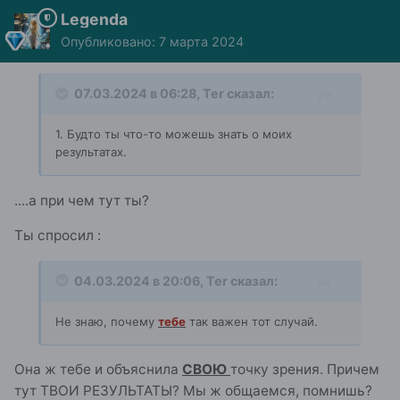
Legenda
Опубликовано:
7 марта 2024
07.03.2024 в 06:28,
Ter
сказал:
1. Будто ты что-то можешь знать о моих
результатах.
....а при чем тут ты?
Ты спросил
:
04.03.2024 в 20:06,
Ter
сказал:
Не знаю, почему
тебе
так важен тот случай.
Она ж тебе и объяснила
СВОЮ
точку зрения. Причем
тут ТВОИ РЕЗУЛЬТАТЫ? Мы ж общаемся, помнишь?