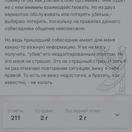
покинуть (ну как убитый в бою противник). Мне будет
не с кем
воевать
взаимодействовать. Но из двух
вариантов: обслуживать или потерять убитым,-
выбираю потерять, поскольку на правилах данного
собеседника общение невозможно.
Но ведь пришедший собеседник имеет для меня
какую-то важную информацию. Я ее не могу
получить, "убив" его неадаптированным ответом. Но
это меня не страшит. Это не страшный страх. И хоть я
не раз отмечаю повторение ситуации, вижу я себя
правой. То есть не вижу недостатка, а брехать, как
известно, - не копать.
Ответы
Создано
Последний ответ
211
2 г
2 г