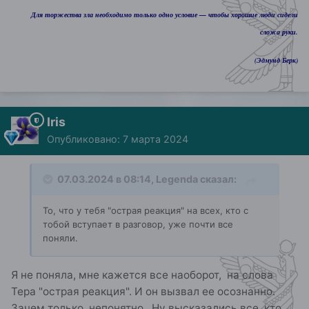
Для торжества зла необходимо только одно условие — чтобы хорошие люди сидели
сложа руки.
(Эдмунд Берк)
Iris
Опубликовано:
7 марта 2024
07.03.2024 в 08:14,
Legenda
сказал:
То, что у тебя "острая реакция" на всех, кто с
тобой вступает в разговор, уже почти все
поняли.
Я не поняла, мне кажется все наоборот, на слова
Тера "острая реакция". И он вызвал ее осознанно.
Зачем только, непонятно. Ну высказались все, кто