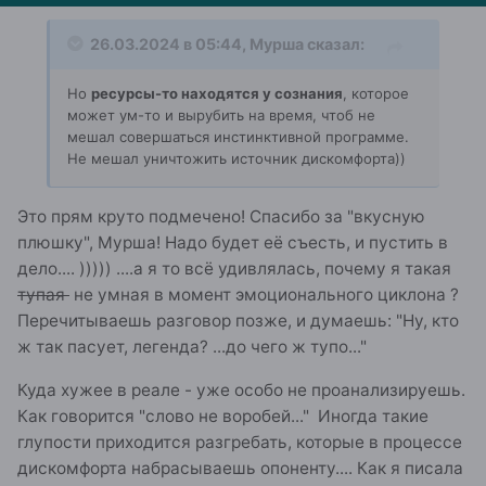
26.03.2024 в 05:44,
Мурша
сказал:
Но
ресурсы-то находятся у сознания
, которое
может ум-то и вырубить на время, чтоб не
мешал совершаться инстинктивной программе.
Не мешал уничтожить источник дискомфорта))
Это прям круто подмечено! Спасибо за "вкусную
плюшку", Мурша! Надо будет её съесть, и пустить в
дело.... ))))) ....а я то всё удивлялась, почему я такая
тупая
не умная в момент эмоционального циклона ?
Перечитываешь разговор позже, и думаешь: "Ну, кто
ж так пасует, легенда? ...до чего ж тупо..."
Куда хужее в реале - уже особо не проанализируешь.
Как говорится "слово не воробей..." Иногда такие
глупости приходится разгребать, которые в процессе
дискомфорта набрасываешь опоненту.... Как я писала