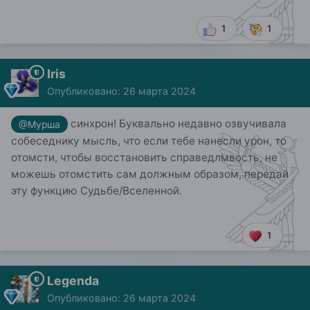
1
1
Iris
Опубликовано:
26 марта 2024
синхрон! Буквально недавно озвучивала
@Мурша
собеседнику мысль, что если тебе нанесли урон, то
отомсти, чтобы восстановить справедлмвость, не
можешь отомстить сам должным образом, передай
эту функцию Судьбе/Вселенной.
1
Legenda
Опубликовано:
26 марта 2024