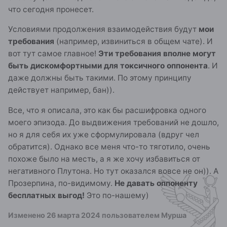
что сегодня пронесет.
Условиями продолжения взаимодействия будут
мои
требования
(например, извиниться в общем чате). И
вот тут самое главное!
Эти требования вполне могут
быть дискомфортными для токсичного оппонента
. И
даже должны быть такими. По этому принципу
действует например, бан)).
Все, что я описала, это как бы расшифровка одного
моего эпизода. До выдвижения требований не дошло,
но я для себя их уже сформулировала (вдруг чел
обратится). Однако все меня что-то тяготило, очень
похоже было на месть, а я же хочу избавиться от
негативного Плутона. Но тут оказался вовсе не он)). А
Прозерпина, по-видимому.
Не давать оппоненту
бесплатных выгод!
Это по-нашему)
Изменено
26 марта 2024
пользователем Мурша