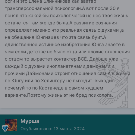
боги и это Елена Блинникова как аватар
трансперсоональной психологии.А вот после 30 я
понял что какой бы психолог чегой не нес твоя жизнь
останется там же где была.А развитие сознания
определяет именно что реальная связь с духами ,а
не обещания Юнгиацев что эта связь буит.А
единственное истинное изобретение Юнга знаете в
чем если детстве не было отца или плохие отношения
с отцом то вырастет контактер.ВСЁ. Дальше уже
каждый с духами инопланетянами,демонами и
прочими ДаЭмонами строит отношения сам.А в жизни
по Юнгу или по Хелингеру не выходит ,выходит
почемуй то по Кастанеде в самом худшем
варианте.Поэтому жизнь эт не бред психолога.
Мурша
Опубликовано:
13 марта 2024