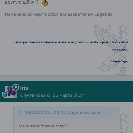
другую щёку"?
Изменено
26 марта 2024
пользователем Legenda
Для торжества зла необходимо только одно условие — чтобы хорошие люди сидели
сложа руки.
(Эдмунд Берк)
Iris
Опубликовано:
26 марта 2024
26.03.2024 в 09:42,
Legenda
сказал:
все ж таки "глаз за глаз"?