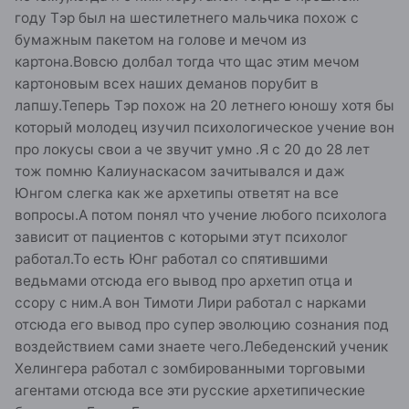
году Тэр был на шестилетнего мальчика похож с
бумажным пакетом на голове и мечом из
картона.Вовсю долбал тогда что щас этим мечом
картоновым всех наших деманов порубит в
лапшу.Теперь Тэр похож на 20 летнего юношу хотя бы
который молодец изучил психологическое учение вон
про локусы свои а че звучит умно .Я с 20 до 28 лет
тож помню Калиунаскасом зачитывался и даж
Юнгом слегка как же архетипы ответят на все
вопросы.А потом понял что учение любого психолога
зависит от пациентов с которыми этут психолог
работал.То есть Юнг работал со спятившими
ведьмами отсюда его вывод про архетип отца и
ссору с ним.А вон Тимоти Лири работал с нарками
отсюда его вывод про супер эволюцию сознания под
воздействием сами знаете чего.Лебеденский ученик
Хелингера работал с зомбированными торговыми
агентами отсюда все эти русские архетипические