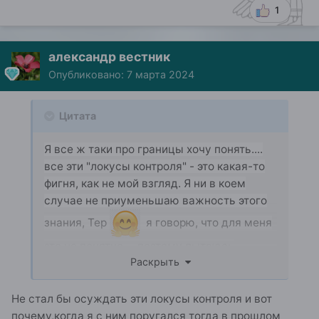
1
александр вестник
Опубликовано:
7 марта 2024
Цитата
Я все ж таки про границы хочу понять....
все эти "локусы контроля" - это какая-то
фигня, как не мой взгляд. Я ни в коем
случае не приуменьшаю важность этого
знания, Тер
я говорю, что для меня
это не понятно.... поэтому пытаюсь
Раскрыть
подойти к этому понятию с другой
стороны. Получится?
Не стал бы осуждать эти локусы контроля и вот
почему,когда я с ним поругался тогда в прошлом