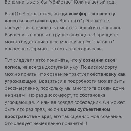
Вспомнить хотя бы "убийство" Юли на целый год.
Воот))). А дело в том, что
дискомфорт оппоненту
нанести все-таки надо.
Вот этого "ребенка" не
следует выплескивать вместе с водой из ванночки.
Вычленить нюансы в группе эпизодов. В принципе
можно будет описанное мною и через "границы"
словесно оформить, то есть аллегорически.
Тут следует четко понимать, что
у сознания своя
логика
, не всегда доступная уму. По дискомфорту
можно понять, что сознание трактует
обстановку как
угрожающую.
Вдаваться в подробности может быть
бессмысленно, поскольку мы многого "в своем доме
не знаем". Но раз дискомфорт, то обстановка
угрожающая. И нам ее создал собеседник. Он может
быть сто раз прав, но он
в моем субъективном
пространстве - враг,
его так оценило мое сознание.
Это следует немедленно признать!!!!