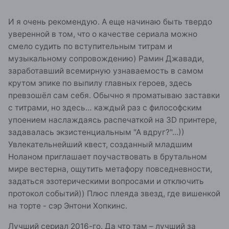
И я очень рекомендую. А еще начинаю быть твердо
уверенной в том, что о качестве сериала можно
смело судить по вступительным титрам и
музыкальному сопровождению) Рамин Джавади,
заработавший всемирную узнаваемость в самом
крутом эпике по выпилу главных героев, здесь
превзошёл сам себя. Обычно я проматываю заставки
с титрами, но здесь… каждый раз с философским
упоением наслаждаясь распечаткой на 3D принтере,
задавалась экзистенциальным "А вдруг?"...))
Увлекательнейший квест, созданный младшим
Ноланом приглашает поучаствовать в брутальном
мире вестерна, ощутить метафору повседневности,
задаться эзотерическими вопросами и отключить
протокол событий)) Плюс плеяда звезд, где вишенкой
на торте - сэр Энтони Хопкинс.
Лучший сериал 2016-го. Да что там – лучший за