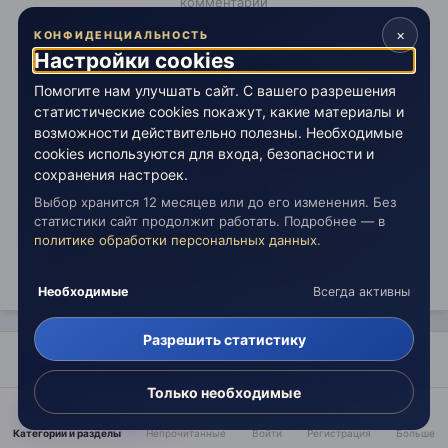
комментарий
×
КОНФИДЕНЦИАЛЬНОСТЬ
Настройки cookies
Создать аккаунт
Зарегистрируйтесь для получения аккаунта. Это
Помогите нам улучшать сайт. С вашего разрешения
просто!
статистические cookies покажут, какие материалы и
возможности действительно полезны. Необходимые
Зарегистрировать аккаунт
cookies используются для входа, безопасности и
сохранения настроек.
Войти
Выбор хранится 12 месяцев или до его изменения. Без
Уже зарегистрированы? Войдите здесь.
статистики сайт продолжит работать. Подробнее — в
политике обработки персональных данных
.
Войти сейчас
Необходимые
Всегда активны
Разрешить статистику
Поделиться
Только необходимые
Подписчики
1
Категории и разделы
Непрочитанные
Войти
Регистрация
Больше