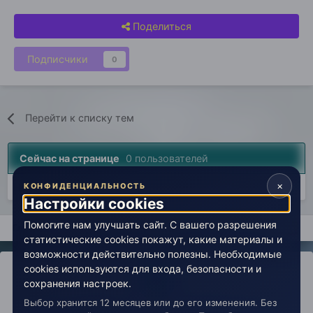
Поделиться
Подписчики
0
Перейти к списку тем
Сейчас на странице
0 пользователей
×
Нет пользователей, просматривающих эту страницу.
КОНФИДЕНЦИАЛЬНОСТЬ
Настройки cookies
Помогите нам улучшать сайт. С вашего разрешения
Главная
Врата в эзотерику
Раздел для новичков
Вопрос 
статистические cookies покажут, какие материалы и
возможности действительно полезны. Необходимые
cookies используются для входа, безопасности и
сохранения настроек.
Выбор хранится 12 месяцев или до его изменения. Без
IPS Theme
by
IPSFocus
Политика конфиденциальности