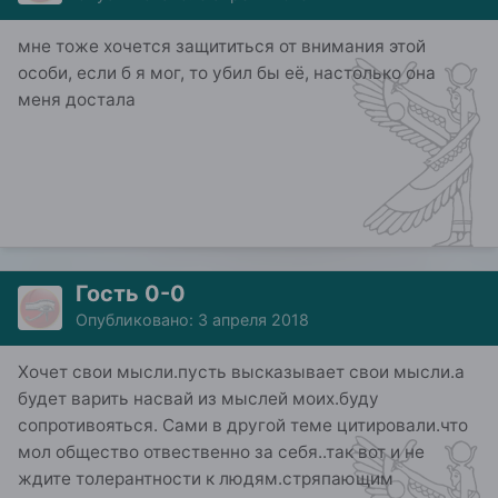
мне тоже хочется защититься от внимания этой
особи, если б я мог, то убил бы её, настолько она
меня достала
Гость 0-0
Опубликовано:
3 апреля 2018
Хочет свои мысли.пусть высказывает свои мысли.а
будет варить насвай из мыслей моих.буду
сопротивояться. Сами в другой теме цитировали.что
мол общество отвественно за себя..так вот и не
ждите толерантности к людям.стряпающим