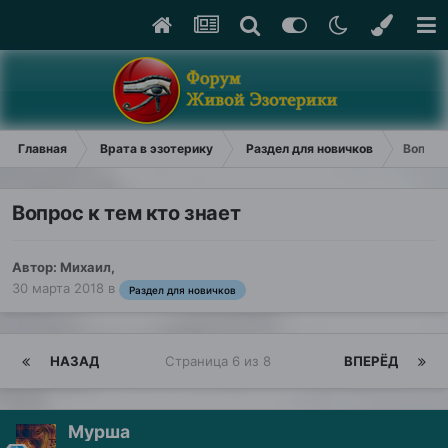
Главная
Врата в эзотерику
Раздел для новичков
Вопрос 
Вопрос к тем кто знает
Автор:
Михаил
,
30 марта 2018
в
Раздел для новичков
НАЗАД
Страница 6 из 8
ВПЕРЁД
Мурша