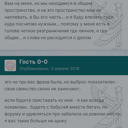
Вам на меня, но мы находимся в общем
пространстве, и на это пространство мне не
наплевать, а Вы его часть... и я буду влезать туда
куда посчитаю нужным... поэтому у меня есть в
голове четкое разграничение где личное, а где
общее... и слова не расходятся с делом
Гость 0-0
Опубликовано:
3 апреля 2018
это не про вас фраза была..но выброс показателен -
свои свинство своих не замечают..
если будете приставать ко мне - я как всегда
покамлаю.. будете с бабусей вместе бегать по
форуму и удивляться про забалела на ровном месте..
я вас таких больше не щажу