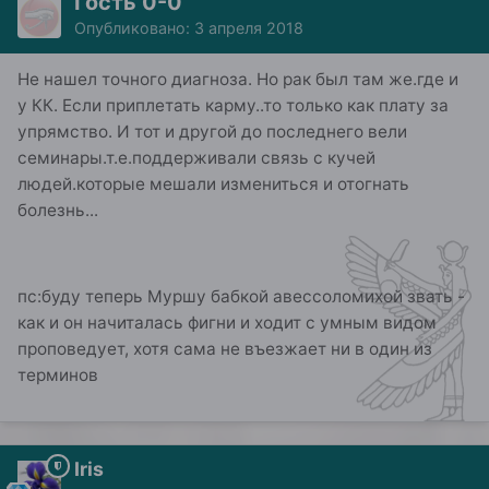
Гость 0-0
Опубликовано:
3 апреля 2018
Не нашел точного диагноза. Но рак был там же.где и
у КК. Если приплетать карму..то только как плату за
упрямство. И тот и другой до последнего вели
семинары.т.е.поддерживали связь с кучей
людей.которые мешали измениться и отогнать
болезнь...
пс:буду теперь Муршу бабкой авессоломихой звать -
как и он начиталась фигни и ходит с умным видом
проповедует, хотя сама не въезжает ни в один из
терминов
Iris