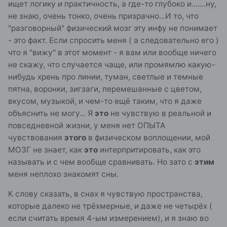
ищет логику и практичность, а где-то глубоко и.......ну,
не знаю, очень тонко, очень призрачно...И то, что
"разговорный" физический мозг эту инфу не понимает
- это факт. Если спросить меня ( а следовательно его )
что я "вижу" в этот момент - я вам или вообще ничего
не скажу, что случается чаще, или промямлю какую-
нибудь хрень про линии, туман, светлые и темные
пятна, воронки, зигзаги, перемешанные с цветом,
вкусом, музыкой, и чем-то ещё таким, что я даже
объяснить не могу... Я
это
не чувствую в реальной и
повседневной жизни, у меня нет ОПЫТА
чувствования
этого
в физическом воплощении, мой
МОЗГ не знает, как
это
интерпритировать, как это
называть и с чем вообще сравнивать. Но зато с
этим
меня неплохо знакомят сны.
К слову сказать, в снах я чувствую пространства,
которые далеко не трёхмерные, и даже не четырёх (
если считать время 4-ым измерением), и я знаю во