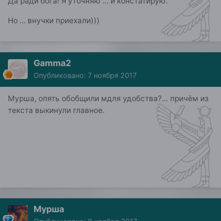
Да ради бога! Я уточняю ... и констатирую.
Но ... внучки приехали)))
Gamma2
Опубликовано:
7 ноября 2017
Мурша, опять обобщили мдля удобства?… причём из
текста выкинули главное.
Мурша