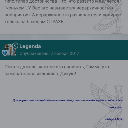
гипо/гипер достоинства - то, что развито и является
"коньком". У Вас это называется иерархичностью
восприятия. А иерархичность развивается и лидирует
только на базовом СТРАХЕ .
Legenda
Опубликовано:
7 ноября 2017
Пока я думала, как всё это написать, Гамма уже
замечательно изложила. Дякую!
Для торжества зла необходимо только одно условие — чтобы хорошие люди сидели
сложа руки.
(Эдмунд Берк)