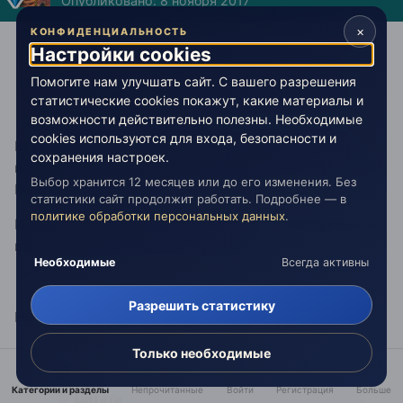
Опубликовано:
8 ноября 2017
×
КОНФИДЕНЦИАЛЬНОСТЬ
Настройки cookies
Цитата
Помогите нам улучшать сайт. С вашего разрешения
Тысячу раз извиняюсь, что захожу в чужую тему,
статистические cookies покажут, какие материалы и
но мне есть что сказать.
возможности действительно полезны. Необходимые
cookies используются для входа, безопасности и
Кстати, мне тоже Вам есть. что сказать))) Искала-
сохранения настроек.
искала тему, в которой отреагировала, но не успела)))
Выбор хранится 12 месяцев или до его изменения. Без
Вы сами появились)))
статистики сайт продолжит работать. Подробнее — в
политике обработки персональных данных
.
И уж конечно извиняться ни к чему, тем более мною
взяты обязательства не нападать.
Необходимые
Всегда активны
Разрешить статистику
Но сначала Гамме и Легенде отвечу.
Только необходимые
Категории и разделы
Непрочитанные
Войти
Регистрация
Больше
Цитата