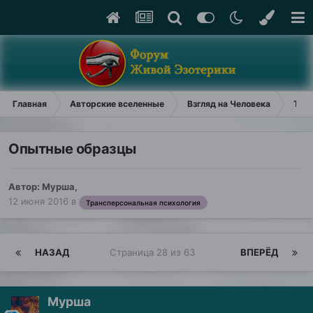
Главная
Авторские вселенные
Взгляд на Человека
Тран
Опытные образцы
Автор:
Мурша
,
12 июня 2016
в
Трансперсональная психология
НАЗАД
Страница 28 из 63
ВПЕРЁД
Мурша