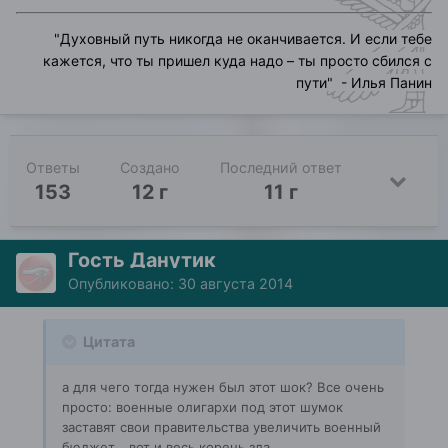
"
Духовный путь никогда не оканчивается. И если тебе
кажется, что ты пришел куда надо – ты просто сбился с
пути
" - Илья Панин
Ответы
Создано
Последний ответ
153
12 г
11 г
Гость Данутик
Опубликовано:
30 августа 2014
Цитата
а для чего тогда нужен был этот шок? Все очень
просто: военные олигархи под этот шумок
заставят свои правительства увеличить военный
бюджет… вот и весь корень зла.