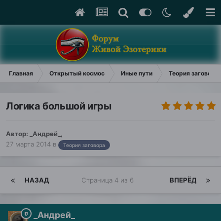
Главная
Открытый космос
Иные пути
Теория заговора
Логика большой игры
Автор:
_Андрей_
,
27 марта 2014
в
Теория заговора
НАЗАД
Страница 4 из 6
ВПЕРЁД
_Андрей_