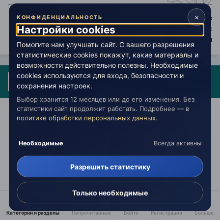
×
"
Духовный путь никогда не оканчивается. И если тебе
КОНФИДЕНЦИАЛЬНОСТЬ
Настройки cookies
кажется, что ты пришел куда надо – ты просто сбился с
пути
" - Илья Панин
Помогите нам улучшать сайт. С вашего разрешения
статистические cookies покажут, какие материалы и
возможности действительно полезны. Необходимые
Гость 0-0
cookies используются для входа, безопасности и
сохранения настроек.
Опубликовано:
2 сентября 2014
Выбор хранится 12 месяцев или до его изменения. Без
статистики сайт продолжит работать. Подробнее — в
Цитата
политике обработки персональных данных
.
Кто-то видит войну между Россией и Украиной,
Необходимые
Всегда активны
кто-то между СССР и США, кто-то между
ватниками и фашистами,
Разрешить статистику
Только необходимые
А кто-нибудь видит, что Японию топило?
Категории и разделы
Непрочитанные
Войти
Регистрация
Больше