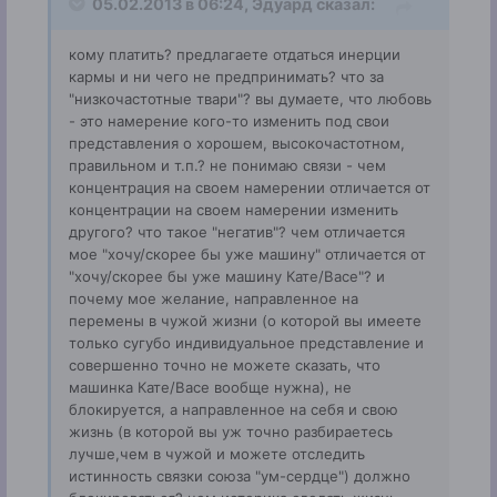
05.02.2013 в 06:24, Эдуард сказал:
кому платить? предлагаете отдаться инерции
кармы и ни чего не предпринимать? что за
"низкочастотные твари"? вы думаете, что любовь
- это намерение кого-то изменить под свои
представления о хорошем, высокочастотном,
правильном и т.п.? не понимаю связи - чем
концентрация на своем намерении отличается от
концентрации на своем намерении изменить
другого? что такое "негатив"? чем отличается
мое "хочу/скорее бы уже машину" отличается от
"хочу/скорее бы уже машину Кате/Васе"? и
почему мое желание, направленное на
перемены в чужой жизни (о которой вы имеете
только сугубо индивидуальное представление и
совершенно точно не можете сказать, что
машинка Кате/Васе вообще нужна), не
блокируется, а направленное на себя и свою
жизнь (в которой вы уж точно разбираетесь
лучше,чем в чужой и можете отследить
истинность связки союза "ум-сердце") должно