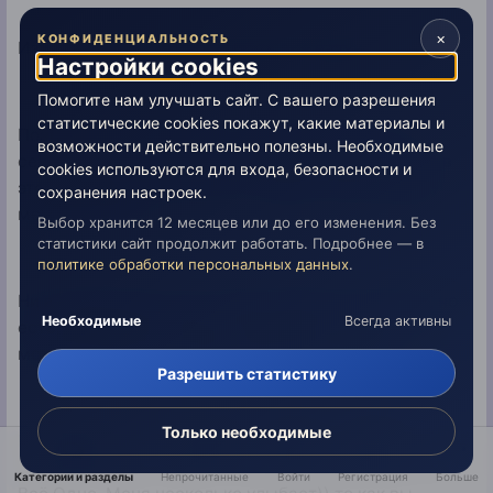
×
КОНФИДЕНЦИАЛЬНОСТЬ
Изучая азбуку, можно познать все науки”.
Настройки cookies
Помогите нам улучшать сайт. С вашего разрешения
статистические cookies покажут, какие материалы и
Поэтому можете начать со шпаклёвки стен). Я
возможности действительно полезны. Необходимые
серьёзно. Это тоже йога, если вы забываете себя в
cookies используются для входа, безопасности и
этом процессе. Это всё что стирает в вас разницу
сохранения настроек.
между Я и Не Я.
Выбор хранится 12 месяцев или до его изменения. Без
статистики сайт продолжит работать. Подробнее — в
политике обработки персональных данных
.
Ни в одной книге и не в чьём мнении нет Истины, но
Необходимые
Всегда активны
есть указания на Истину. Она в вас и познать её
можете только вы сами в себе. На практике)
Разрешить статистику
Только необходимые
И у меня на вас нет никакой “негативной реакции”),
т.к между вами и мной я не вижу никакой разницы.
Категории и разделы
Непрочитанные
Войти
Регистрация
Больше