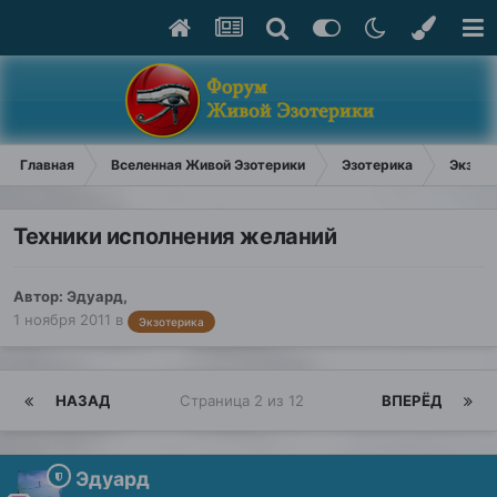
Главная
Вселенная Живой Эзотерики
Эзотерика
Экзоте
Техники исполнения желаний
Автор:
Эдуард
,
1 ноября 2011
в
Экзотерика
НАЗАД
Страница 2 из 12
ВПЕРЁД
Эдуард