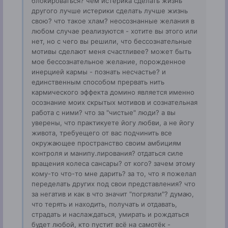
блокироваться? чем истерика сделать жизнь
другого лучше истерики сделать лучше жизнь
свою? что такое хлам? неосознанные желания в
любом случае реализуются - хотите вы этого или
нет, но с чего вы решили, что бессознательные
мотивы сделают меня счастливее? может быть
мое бессознательное желание, порожденное
инерцией кармы - познать несчастье? и
единственным способом прервать нить
кармического эффекта домино является именно
осознание моих скрытых мотивов и сознательная
работа с ними? что за "чистые" люди? а вы
уверены, что практикуете йогу любви, а не йогу
живота, требуещего от вас подчинить все
окружающее пространство своим амбициям
контроля и манипу.лирования? отдаться силе
вращения колеса сансары? от кого? зачем этому
кому-то что-то мне дарить? за то, что я пожелал
переделать других под свои представления? что
за негатив и как в что значит "погрязли"? думаю,
что терять и находить, получать и отдавать,
страдать и наслаждаться, умирать и рождаться
будет любой, кто пустит всё на самотёк -