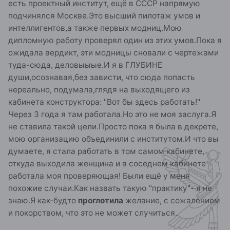
есть проектный институт, ещё в СССР напрямую
подчинялся Москве.Это высший пилотаж умов и
интеллигентов,а также первых модниц.Мою
дипломную работу проверял один из этих умов.Пока я
ожидала вердикт, эти модницы сновали с чертежами
туда-сюда, деловыыые.И я в ГЛУБИНЕ
души,осознавая,без зависти, что сюда попасть
нереально, подумала,глядя на выходящего из
кабинета конструктора: "Вот бы здесь работать!"
Через 3 года я там работала.Но это не моя заслуга.Я
не ставила такой цели.Просто пока я была в декрете,
мою организацию объединили с институтом.И что вы
думаете, я стала работать в том самом кабинете,
откуда выходила женщина и в соседнем кабинете
работала моя проверяющая! Были ещё у меня
похожие случаи.Как назвать такую "практику"- я не
знаю.Я как-будто
проглотила
желание, с сожалением
и покорством, что это не может случиться.