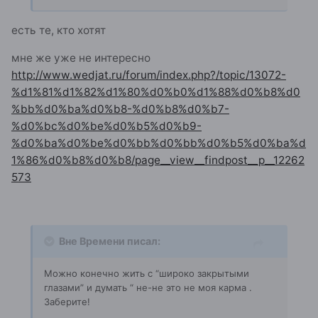
есть те, кто хотят
мне же уже не интересно
http://www.wedjat.ru/forum/index.php?/topic/13072-
%d1%81%d1%82%d1%80%d0%b0%d1%88%d0%b8%d0
%bb%d0%ba%d0%b8-%d0%b8%d0%b7-
%d0%bc%d0%be%d0%b5%d0%b9-
%d0%ba%d0%be%d0%bb%d0%bb%d0%b5%d0%ba%d
1%86%d0%b8%d0%b8/page__view__findpost__p__12262
573
Вне Времени писал:
Можно конечно жить с “широко закрытыми
глазами” и думать “ не-не это не моя карма .
Заберите!