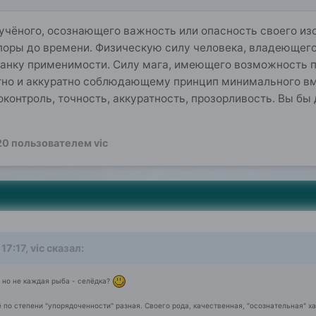
учёного, осознающего важность или опасность своего из
 поры до времени. Физическую силу человека, владеющег
анку применимости. Силу мага, имеющего возможность 
тно и аккуратно соблюдающему принцип минимального вм
контроль, точность, аккуратность, прозорливость. Вы бы 
20
пользователем vic
17:17,
vic
сказал:
 но не каждая рыба - селёдка?
 по степени "упорядоченности" разная. Своего рода, качественная, "осознательная" х