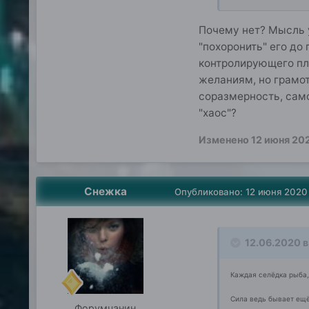
Почему нет? Мысль 
"похоронить" его до
контролирующего пл
желаниям, но грамо
соразмерность, само
"хаос"?
Изменено
12 июня 20
Снежка
Опубликовано:
12 июня 2020
12.06.2020 в 
Каждая селёдка рыба,
Сила ведь бывает ещё
Форумчанин