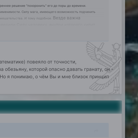
реннее решение "похоронить" его до поры до времени.
применимости. Силу мага, имеющего возможность подчинить
Везде важна
мешательства. И тому подобное
.
верили Силу человеку, внутри которого кипит
атематике) повеяло от точности,
а обезьяну, которой опасно давать гранату, он -
Но я понимаю, о чём Вы и мне близок принцип