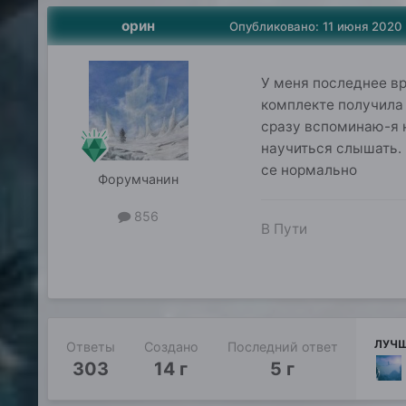
орин
Опубликовано:
11 июня 2020
У меня последнее вр
комплекте получила
сразу вспоминаю-я н
научиться слышать.
се нормально
Форумчанин
856
В Пути
ЛУЧШ
Ответы
Создано
Последний ответ
303
14 г
5 г