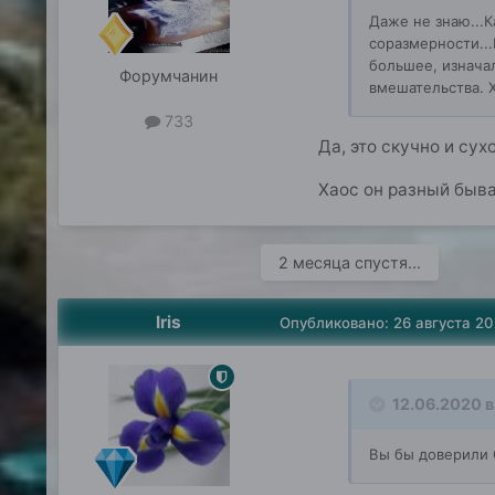
Даже не знаю...К
соразмерности...
большее, изнача
Форумчанин
вмешательства. 
733
Да, это скучно и сух
Хаос он разный быва
2 месяца спустя...
Iris
Опубликовано:
26 августа 2
12.06.2020 в 
Вы бы доверили С