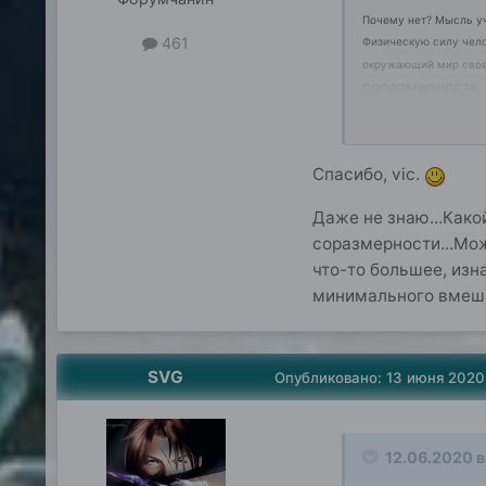
Почему нет? Мысль уч
461
Физическую силу чел
окружающий мир свое
соразмерность, 
"хаос"?
Спасибо, vic.
Даже не знаю...Како
соразмерности...Може
что-то большее, из
минимального вмеша
SVG
Опубликовано:
13 июня 2020
12.06.2020 в