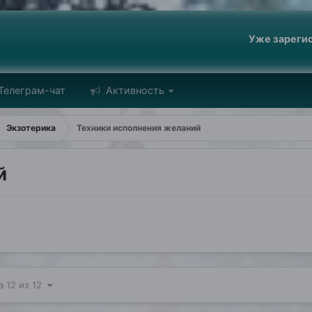
Уже зареги
Телеграм-чат
Активность
Экзотерика
Техники исполнения желаний
й
а 12 из 12