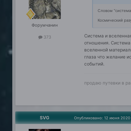
Словом "система
Космический раз
Форумчанин
Система и вселенная
373
отношения. Система 
вселенной материал
глаза что желание 
событий.
продаю путевки в рай
SVG
Опубликовано:
12 июня 2020