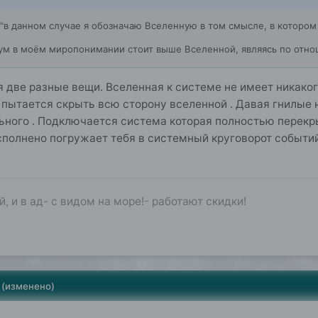
"в данном случае я обозначаю Вселенную в том смысле, в котором 
ум в моём миропонимании стоит выше Вселенной, являясь по отн
 две разные вещи. Вселенная к системе не имеет никакого
пытается скрыть всю сторону вселенной . Давая гнилые н
ьного . Подключается система которая полностью перекры
исполнено погружает тебя в системный круговорот событ
, и в ад- с видом на море!- работают скидки!
(изменено)