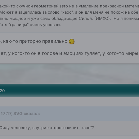
акой-то скучной геометрией (это не в умаление прекрасной матема
Может я зацепилась за слово "хаос", а он для меня не похож на обез
льно мощное и уже само обладающее Силой. (ИМХО).
Но я понима
Хотя "границы" очень условны.
о, как-то приторно правильно
ет, у кого-то он в голове и эмоциях гуляет, у кого-то ми
020
17:17,
SVG
сказал:
илу человеку, внутри которого кипит "хаос"?