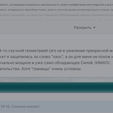
ёного, осознающего важность или опасность своего изобретения или открытия и внут
овека, владеющего единоборствами, даже в уличной драке контролирующего планку 
й воле и желаниям, но грамотно и аккуратно соблюдающему принцип минимального в
самоконтроль, точность, аккуратность, прозорливость.
Вы бы до
Раскрыть
й-то скучной геометрией (это не в умаление прекрасной м
т я зацепилась за слово "хаос", а он для меня не похож н
начально мощное и уже само обладающее Силой. (ИМХО).
тельства. Хотя "границы" очень условны.
 19:16,
Снежка
сказал: