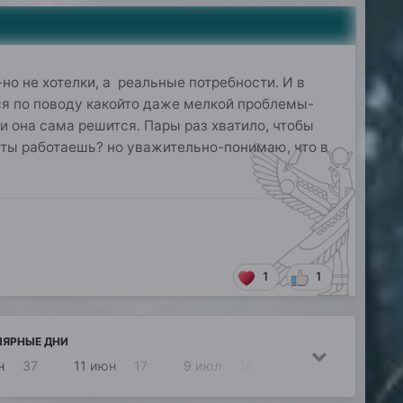
о не хотелки, а реальные потребности. И в
я по поводу какойто даже мелкой проблемы-
и она сама решится. Пары раз хватило, чтобы
 ты работаешь? но уважительно-понимаю, что в
1
1
ЛЯРНЫЕ ДНИ
н
37
11 июн
17
9 июл
16
10 июн
14