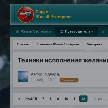
Живая Эзотерика
Путеводитель
Главная
Вселенная Живой Эзотерики
Эзотерика
Техники исполнения желани
Автор:
Эдуард
,
1 ноября 2011
в
Экзотерика
НАЗАД
7
8
9
10
11
12
Страниц