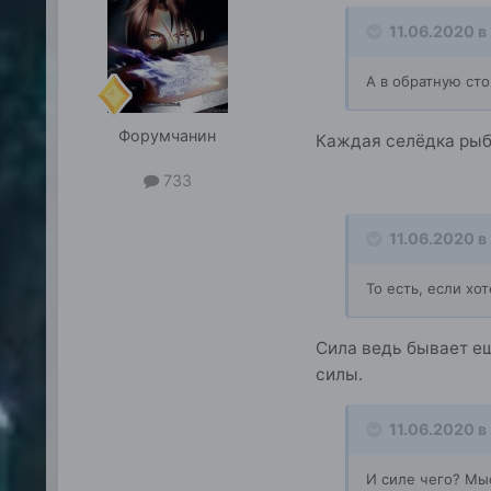
11.06.2020 в
А в обратную ст
Форумчанин
Каждая селёдка рыб
733
11.06.2020 в
То есть, если х
Сила ведь бывает ещ
силы.
11.06.2020 в
И силе чего? Мы