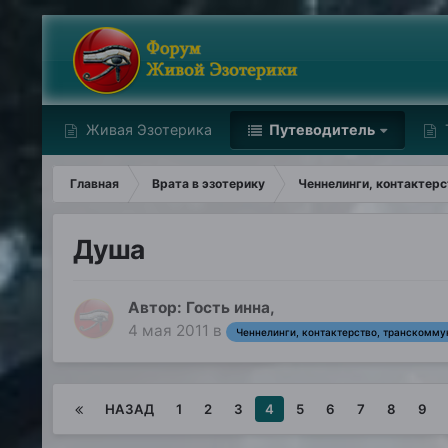
Живая Эзотерика
Путеводитель
Главная
Врата в эзотерику
Ченнелинги, контактер
Душа
Автор: Гость инна,
4 мая 2011
в
Ченнелинги, контактерство, транскомму
НАЗАД
1
2
3
4
5
6
7
8
9