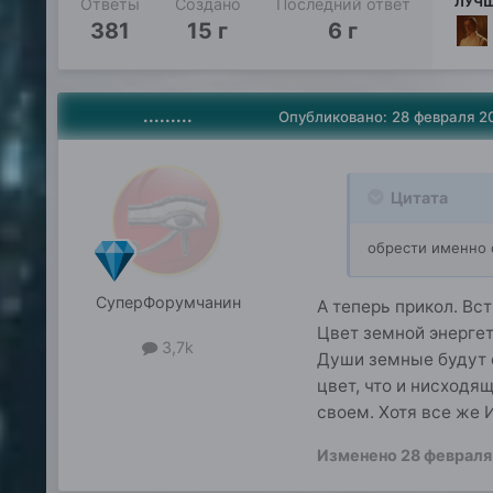
ЛУЧШ
Ответы
Создано
Последний ответ
381
15 г
6 г
.........
Опубликовано:
28 февраля 2
Цитата
обрести именно с
СуперФорумчанин
А теперь прикол. Вст
Цвет земной энергет
3,7k
Души земные будут 
цвет, что и нисходя
своем. Хотя все же 
Изменено
28 февраля