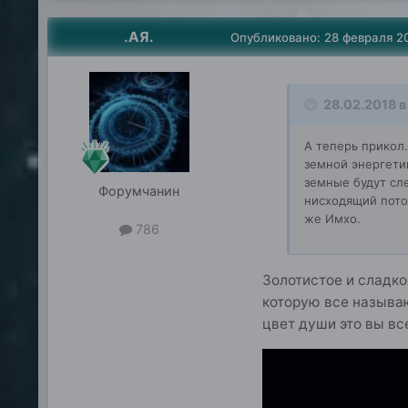
.АЯ.
Опубликовано:
28 февраля 2
28.02.2018 в 
А теперь прикол.
земной энергетик
земные будут сл
Форумчанин
нисходящий поток
же Имхо.
786
Золотистое и сладко
которую все называ
цвет души это вы все