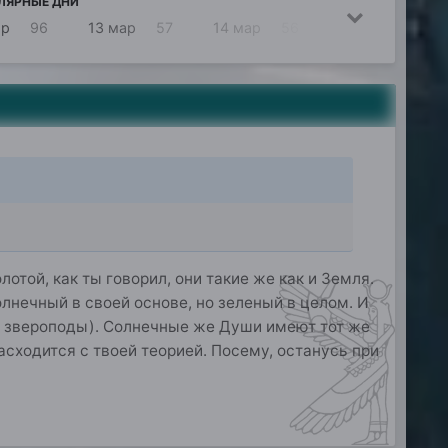
ЛЯРНЫЕ ДНИ
ар
96
13 мар
57
14 мар
56
16 мар
44
лотой, как ты говорил, они такие же как и Земля.
олнечный в своей основе, но зеленый в целом. И
е звероподы). Солнечные же Души имеют тот же
асходится с твоей теорией. Посему, останусь при