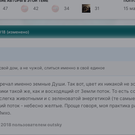
ИЕ АВТОРЫ В ЭТОЙ ТЕМЕ
ПОПУ
47
42
34
31
15 м
018
(изменено)
вой дом, а не чужой, слиться именно в своё единое
речал именно земные Души. Так вот, цвет их никакой не зо
ики такой же, как и восходящий от Земли поток. То есть с
слегка животными и с зеленоватой энергетикой (те самы
щий поток - небесно желтые. Проще говоря, моя практика р
Имхо.
 2018
пользователем outsky