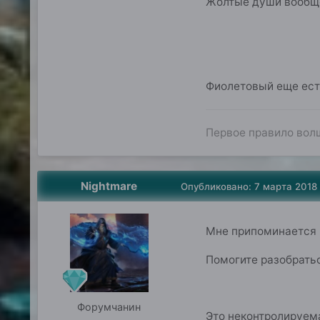
Жолтые души вообще 
Фиолетовый еще есть
Первое правило волш
Nightmare
Опубликовано:
7 марта 2018
Мне припоминается "
Помогите разобрать
Форумчанин
Это неконтролируема