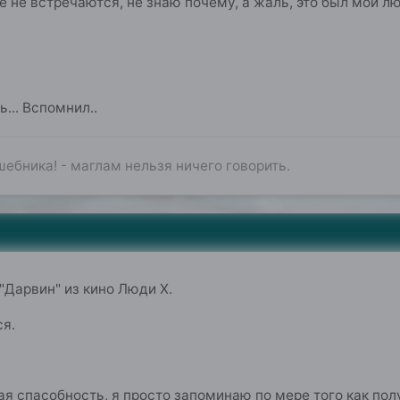
не встречаются, не знаю почему, а жаль, это был мой л
... Вспомнил..
ебника! - маглам нельзя ничего говорить.
Дарвин" из кино Люди Х.
ся.
я спасобность, я просто запоминаю по мере того как пол