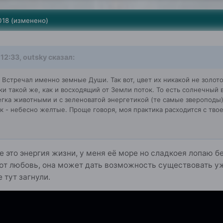
018
(изменено)
12:33, outsky сказал:
 Встречал именно земные Души. Так вот, цвет их никакой не золото
и такой же, как и восходящий от Земли поток. То есть солнечный 
егка животными и с зеленоватой энергетикой (те самые звероподы
 - небесно желтые. Проще говоря, моя практика расходится с твое
е это энергия жизни, у меня её море но сладкоея лопаю бе
ют любовь, она может дать возможность существовать уж
 тут загнули.