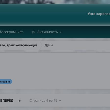
Уже зареги
Телеграм-чат
Активность
ство, транскоммуникация
Душа
никация
ВПЕРЁД
Страница 4 из 15