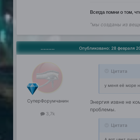
Всегда помни о том, чт
"мы созданы из веще
.........
Опубликовано:
28 февраля 2
Цитата
у меня её море 
СуперФорумчанин
Энергия извне не ко
проблемы.
3,7k
Цитата
А вот цвет души э