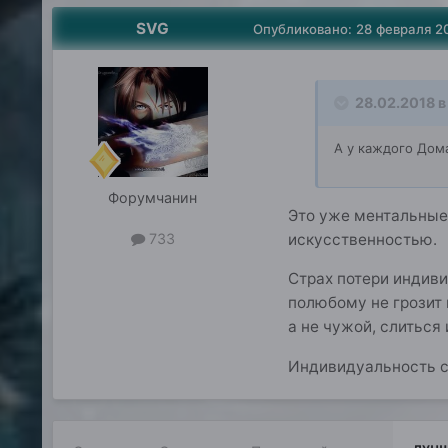
SVG
Опубликовано:
28 февраля 2
28.02.2018 в 
А у каждого Дома
Форумчанин
Это уже ментальные 
искусственностью.
733
Страх потери индиви
полюбому не грозит 
а не чужой, слиться
Индивидуальность сл