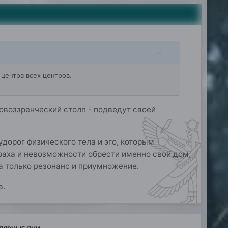
 центра всех центров.
овоззренческий столп - подведут своей
удорог физического тела и эго, которым
траха и невозможности обрести именно свой дом,
 а только резонанс и приумножение.
а.