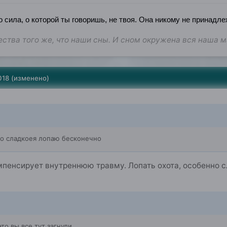
о сила, о которой ты говоришь, не твоя. Она никому не принадле
ства того же, что наши сны. И сном окружена вся наша 
018
(изменено)
но сладкоея лопаю бесконечно
мпенсирует внутреннюю травму. Лопать охота, особенно сл
то вы все тут загнули.