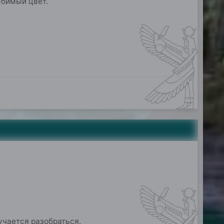
юбимый цвет.
учается разобраться.