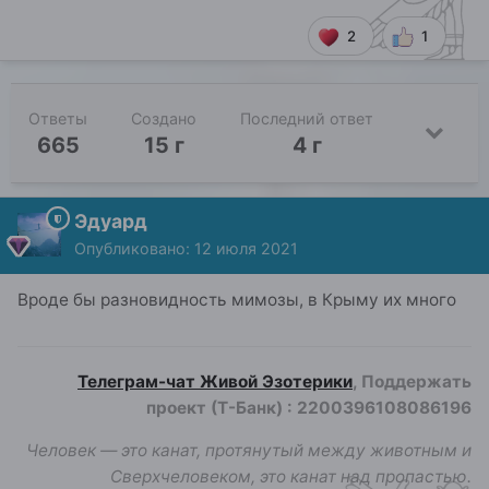
2
1
Ответы
Создано
Последний ответ
665
15 г
4 г
Эдуард
Опубликовано:
12 июля 2021
Вроде бы разновидность мимозы, в Крыму их много
Телеграм-чат Живой Эзотерики
, Поддержать
проект (Т-Банк)
:
2200396108086196
Человек — это канат, протянутый между животным и
Сверхчеловеком, это канат над пропастью.