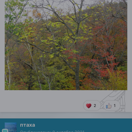
2
1
птаха