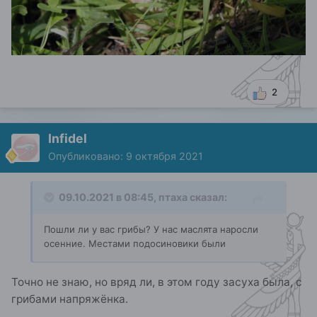
2
Infidel
Опубликовано:
9 октября 2021
09.10.2021 в 08:45,
птаха
сказал:
Пошли ли у вас грибы? У нас маслята наросли
осенние. Местами подосиновики были
Точно не знаю, но вряд ли, в этом году засуха была, с
грибами напряжёнка.