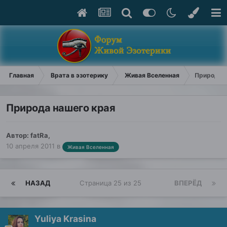
Главная
Врата в эзотерику
Живая Вселенная
Природа н
Природа нашего края
Автор:
fatRa
,
10 апреля 2011
в
Живая Вселенная
НАЗАД
Страница 25 из 25
ВПЕРЁД
Yuliya Krasina