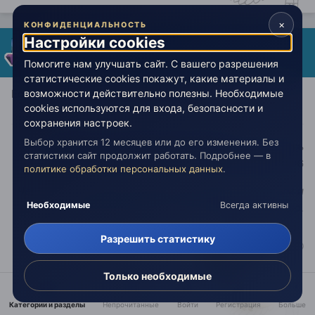
×
КОНФИДЕНЦИАЛЬНОСТЬ
Настройки cookies
Эдуард
Опубликовано:
2 января 2022
Помогите нам улучшать сайт. С вашего разрешения
статистические cookies покажут, какие материалы и
возможности действительно полезны. Необходимые
Если подвернется возможность
cookies используются для входа, безопасности и
сохранения настроек.
Выбор хранится 12 месяцев или до его изменения. Без
Телеграм-чат Живой Эзотерики
, Поддержать
статистики сайт продолжит работать. Подробнее — в
проект (Т-Банк)
:
2200396108086196
политике обработки персональных данных
.
Человек — это канат, протянутый между животным и
Необходимые
Всегда активны
Сверхчеловеком, это канат над пропастью.
Разрешить статистику
Только необходимые
Категории и разделы
Непрочитанные
Войти
Регистрация
Больше