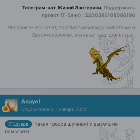
Телеграм-чат Живой Эзотерики
, Поддержать
проект (Т-Банк)
:
2200396108086196
Человек — это канат, протянутый между животным и
Сверхчеловеком, это канат над пропастью.
Anayel
Опубликовано:
1 января 2022
Какая трасса шумная) и высота не
@Эдуард
помогает)