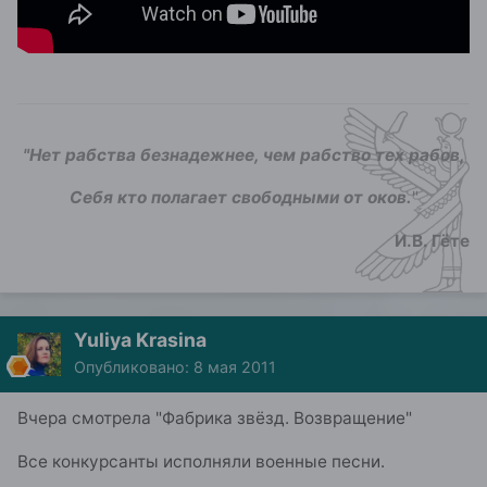
"Нет рабства безнадежнее, чем рабство тех рабов,
Себя кто полагает свободными от оков.
"
И.В. Гёте
Yuliya Krasina
Опубликовано:
8 мая 2011
Вчера смотрела "Фабрика звёзд. Возвращение"
Все конкурсанты исполняли военные песни.