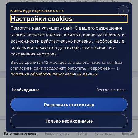
Зарегистрируйтесь для получения аккаунта. Это
просто!
×
КОНФИДЕНЦИАЛЬНОСТЬ
Настройки cookies
Зарегистрировать аккаунт
Помогите нам улучшать сайт. С вашего разрешения
Войти
статистические cookies покажут, какие материалы и
Уже зарегистрированы? Войдите здесь.
возможности действительно полезны. Необходимые
cookies используются для входа, безопасности и
Войти сейчас
сохранения настроек.
Выбор хранится 12 месяцев или до его изменения. Без
статистики сайт продолжит работать. Подробнее — в
политике обработки персональных данных
.
Поделиться
Необходимые
Всегда активны
Подписчики
12
Разрешить статистику
Только необходимые
Перейти к списку тем
Категории и разделы
Непрочитанные
Войти
Регистрация
Больше