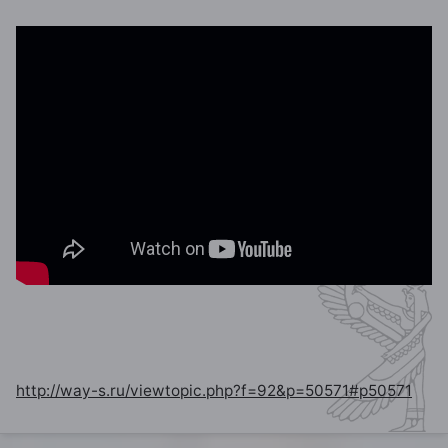
http://way-s.ru/viewtopic.php?f=92&p=50571#p50571