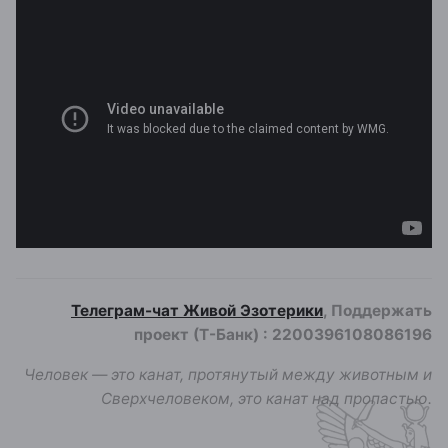
Телеграм-чат Живой Эзотерики
, Поддержать
проект (Т-Банк)
:
2200396108086196
Человек — это канат, протянутый между животным и
Сверхчеловеком, это канат над пропастью.