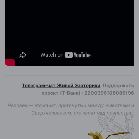
Телеграм-чат Живой Эзотерики
, Поддержать
проект (Т-Банк)
:
2200396108086196
Человек — это канат, протянутый между животным и
Сверхчеловеком, это канат над пропастью.