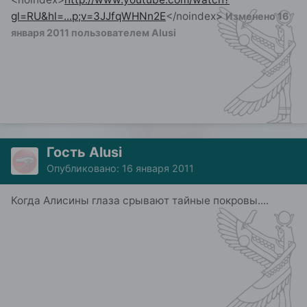
gl=RU&hl=...p;v=3JJfqWHNn2E
</noindex>
Изменено
16
января 2011
пользователем Alusi
Гость Alusi
Опубликовано:
16 января 2011
Когда Алисины глаза срывают тайные покровы....