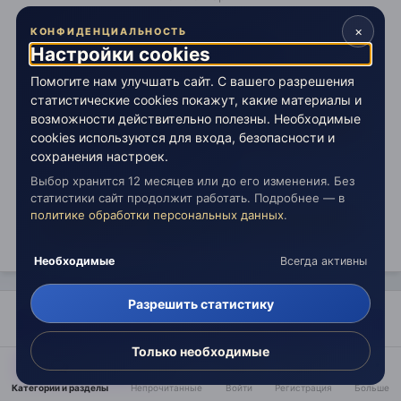
×
КОНФИДЕНЦИАЛЬНОСТЬ
Создать аккаунт
Настройки cookies
Зарегистрируйтесь для получения аккаунта. Это
Помогите нам улучшать сайт. С вашего разрешения
просто!
статистические cookies покажут, какие материалы и
возможности действительно полезны. Необходимые
Зарегистрировать аккаунт
cookies используются для входа, безопасности и
сохранения настроек.
Войти
Выбор хранится 12 месяцев или до его изменения. Без
Уже зарегистрированы? Войдите здесь.
статистики сайт продолжит работать. Подробнее — в
политике обработки персональных данных
.
Войти сейчас
Необходимые
Всегда активны
Разрешить статистику
Поделиться
Только необходимые
Подписчики
12
Категории и разделы
Непрочитанные
Войти
Регистрация
Больше