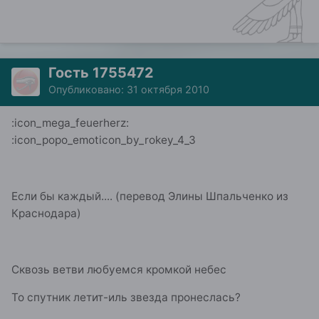
Гость 1755472
Опубликовано:
31 октября 2010
:icon_mega_feuerherz:
:icon_popo_emoticon_by_rokey_4_3
Если бы каждый.... (перевод Элины Шпальченко из
Краснодара)
Сквозь ветви любуемся кромкой небес
То спутник летит-иль звезда пронеслась?