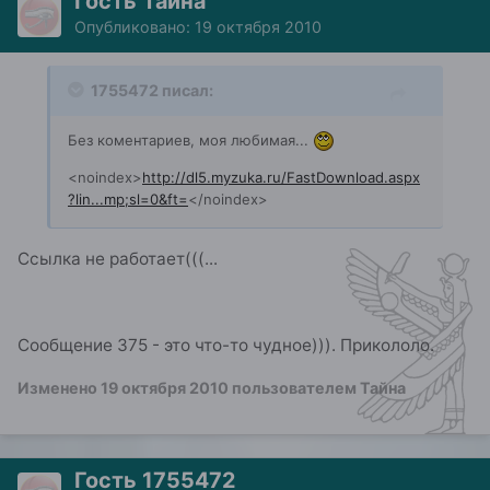
Гость Тайна
Опубликовано:
19 октября 2010
1755472 писал:
Без коментариев, моя любимая...
<noindex>
http://dl5.myzuka.ru/FastDownload.aspx
?lin...mp;sl=0&ft=
</noindex>
Ссылка не работает(((...
Сообщение 375 - это что-то чудное))). Прикололо.
Изменено
19 октября 2010
пользователем Тайна
Гость 1755472