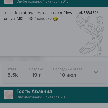
Опубликовано:
1 октября 2010
<noindex>
http://files.realmusic.ru/download/588452/...a
prelya_MIX.mp3
</noindex>
Ответы
Создано
Последний ответ
5,5k
19 г
10 июл
Гость Арахнид
Опубликовано:
1 октября 2010