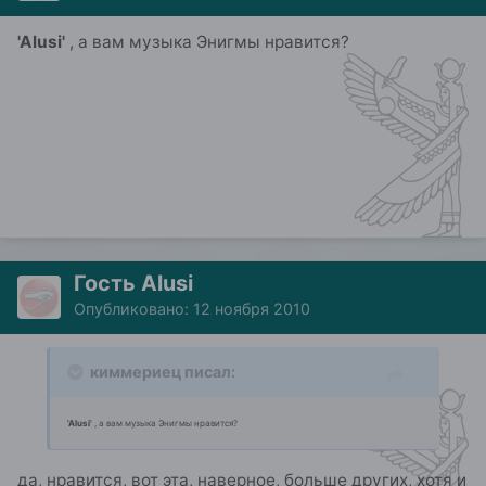
'Alusi'
, а вам музыка Энигмы нравится?
Гость Alusi
Опубликовано:
12 ноября 2010
киммериец писал:
'Alusi'
, а вам музыка Энигмы нравится?
да, нравится, вот эта, наверное, больше других, хотя и