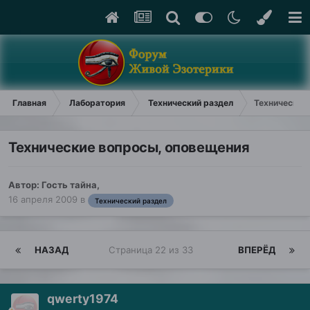
Главная
Лаборатория
Технический раздел
Технические
Технические вопросы, оповещения
Автор: Гость тайна,
16 апреля 2009
в
Технический раздел
НАЗАД
Страница 22 из 33
ВПЕРЁД
qwerty1974