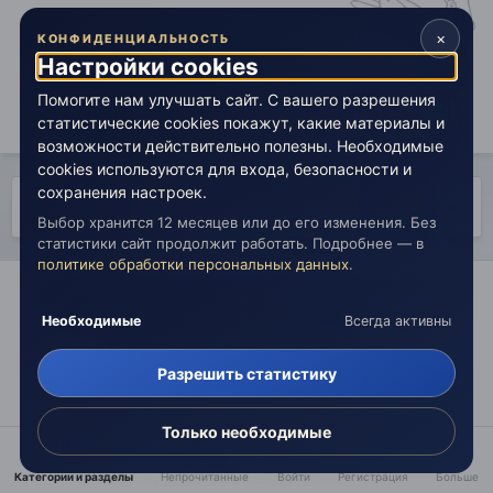
×
КОНФИДЕНЦИАЛЬНОСТЬ
Настройки cookies
Помогите нам улучшать сайт. С вашего разрешения
статистические cookies покажут, какие материалы и
возможности действительно полезны. Необходимые
cookies используются для входа, безопасности и
сохранения настроек.
НАЗАД
Страница 22 из 33
ВПЕРЁД
Выбор хранится 12 месяцев или до его изменения. Без
статистики сайт продолжит работать. Подробнее — в
политике обработки персональных данных
.
Создайте аккаунт или войдите в него
Необходимые
Всегда активны
для комментирования
Вы должны быть пользователем, чтобы оставить
Разрешить статистику
комментарий
Только необходимые
Создать аккаунт
Зарегистрируйтесь для получения аккаунта. Это
Категории и разделы
Непрочитанные
Войти
Регистрация
Больше