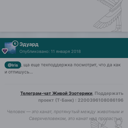
Эдуард
Опубликовано:
11 января 2018
, ща еще техподдержка посмотрит, что да как
@Iris
и отпишусь...
Телеграм-чат Живой Эзотерики
, Поддержать
проект (Т-Банк)
:
2200396108086196
Человек — это канат, протянутый между животным и
Сверхчеловеком, это канат над пропастью.