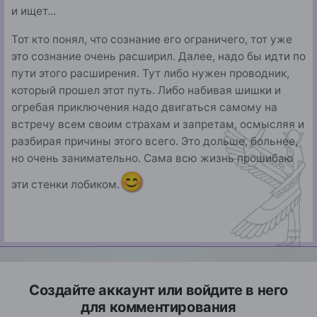
сделать.
и ищет...
Я так же осознаю что большинство
Тот кто понял, что сознание его ограничего, тот уже
просветленных уже примкнули к лидерам и на
это сознание очень расширил. Далее, надо бы идти по
остальное им нет дела. Но должны
существовать люди которые на моей стороне и
пути этого расширения. Тут либо нужен проводник,
готовы помочь...
который прошел этот путь. Либо набивая шишки и
огребая приключения надо двигаться самому на
встречу всем своим страхам и запретам, осмысляя и
разбирая причины этого всего. Это дольше, больнее,
но очень занимательно. Сама всю жизнь прошибаю
😊
эти стенки лобиком.
Создайте аккаунт или войдите в него
для комментирования