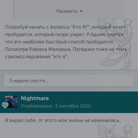
с пробуждением сознания и активацией силы, до
того как я умру...
Раскрыть
К моему сожалению времени у меня осталось не
так много и должен быть какой-то шанс это
Попробуй начать с вопроса "Кто Я?", который хочет
сделать.
пробудится, который скоро умрет. Р.Адамс считал,
что это наиболее быстрый способ пробудится.
Я так же осознаю что большинство
просветленных уже примкнули к лидерам и на
Посмотри Рамана Махарши, Пападжи тоже на тему
остальное им нет дела. Но должны
самоисследования "кто я".
существовать люди которые на моей стороне и
готовы помочь...
3 недели спустя...
Nightmare
Опубликовано:
3 сентября 2020
Я видел себя, от этого моя жизнь не изменилась.