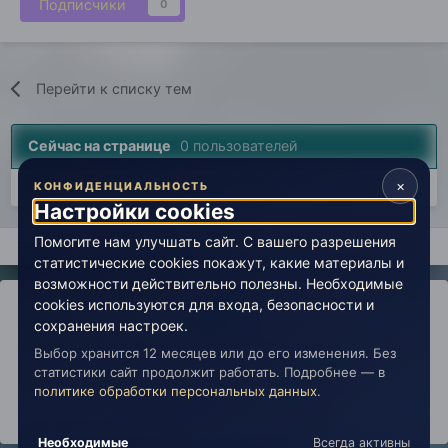
Подписчики
0
Перейти к списку тем
Сейчас на странице
0 пользователей
×
Нет пользователей, просматривающих эту страницу.
КОНФИДЕНЦИАЛЬНОСТЬ
Настройки cookies
Помогите нам улучшать сайт. С вашего разрешения
Главная
Вселенная Живой Эзотерики
Экстрасенсорика, био
статистические cookies покажут, какие материалы и
возможности действительно полезны. Необходимые
cookies используются для входа, безопасности и
сохранения настроек.
Выбор хранится 12 месяцев или до его изменения. Без
IPS Theme
by
IPSFocus
Политика конфиденциальности
статистики сайт продолжит работать. Подробнее — в
Обратная связь
Настройки cookies
политике обработки персональных данных
.
copyright © 2026 Живая Эзотерика
Powered by Invision Community
Необходимые
Всегда активны