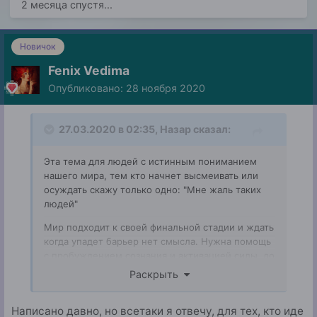
2 месяца спустя...
Новичок
Fenix Vedima
Опубликовано:
28 ноября 2020
27.03.2020 в 02:35,
Назар
сказал:
Эта тема для людей с истинным пониманием
нашего мира, тем кто начнет высмеивать или
осуждать скажу только одно: "Мне жаль таких
людей"
Мир подходит к своей финальной стадии и ждать
когда упадет барьер нет смысла. Нужна помощь
с пробуждением сознания и активацией силы, до
того как я умру...
Раскрыть
К моему сожалению времени у меня осталось не
так много и должен быть какой-то шанс это
Написано давно, но всетаки я отвечу, для тех, кто иде