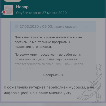
Назар
Опубликовано:
27 марта 2020
27.03.2020 в 06:03,
гамма
сказал:
Для начала учитесь уравновешиваться и не
вестись на ментальные программы
коллективного психоза.
По всему миру просветленные работают с
обычными людьми. Ваша персональная
ответственность за свою Жизнь начинается
только в Вас.
Раскрыть
попробуйте избавляться от "мусорных файлов" в
своем сознании. Информацией интернет
переполнен.
К сожалению интернет переполнен мусором, а не
информацией, но я ваше мнение учту