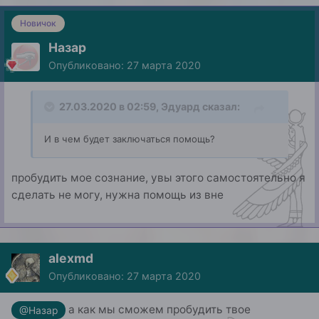
Новичок
Назар
Опубликовано:
27 марта 2020
27.03.2020 в 02:59,
Эдуард
сказал:
И в чем будет заключаться помощь?
пробудить мое сознание, увы этого самостоятельно я
сделать не могу, нужна помощь из вне
alexmd
Опубликовано:
27 марта 2020
а как мы сможем пробудить твое
@Назар