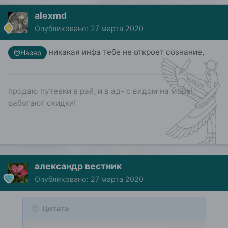
alexmd
Опубликовано:
27 марта 2020
никакая инфа тебе не откроет сознание,
@Назар
продаю путевки в рай, и в ад- с видом на море!-
работают скидки!
александр вестник
Опубликовано:
27 марта 2020
Цитата