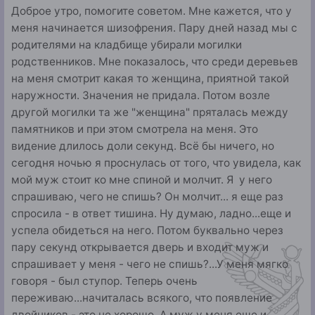
Доброе утро, помогите советом. Мне кажется, что у
меня начинается шизофрения. Пару дней назад мы с
родителями на кладбище убирали могилки
родственников. Мне показалось, что среди деревьев
на меня смотрит какая то женщина, приятной такой
наружности. Значения не придала. Потом возле
другой могилки та же "женщина" пряталась между
памятников и при этом смотрела на меня. Это
видение длилось доли секунд. Всё бы ничего, но
сегодня ночью я проснулась от того, что увидела, как
мой муж стоит ко мне спиной и молчит. Я у него
спрашиваю, чего не спишь? Он молчит... я еще раз
спросила - в ответ тишина. Ну думаю, ладно...еще и
успела обидеться на него. Потом буквально через
пару секунд открывается дверь и входит муж и
спрашивает у меня - чего не спишь?...У меня мягко
говоря - был ступор. Теперь очень
переживаю...начиталась всякого, что появление
двойников - это не хорошо. А муж у меня еще и