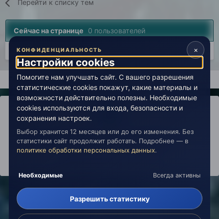
Перейти к списку тем
Сейчас на странице
0 пользователей
×
Нет пользователей, просматривающих эту страницу.
КОНФИДЕНЦИАЛЬНОСТЬ
Настройки cookies
Помогите нам улучшать сайт. С вашего разрешения
Главная
Вселенная Живой Эзотерики
Магия
двойник
статистические cookies покажут, какие материалы и
возможности действительно полезны. Необходимые
cookies используются для входа, безопасности и
сохранения настроек.
Выбор хранится 12 месяцев или до его изменения. Без
IPS Theme
by
IPSFocus
Политика конфиденциальности
статистики сайт продолжит работать. Подробнее — в
Обратная связь
Настройки cookies
политике обработки персональных данных
.
copyright © 2026 Живая Эзотерика
Powered by Invision Community
Необходимые
Всегда активны
Разрешить статистику