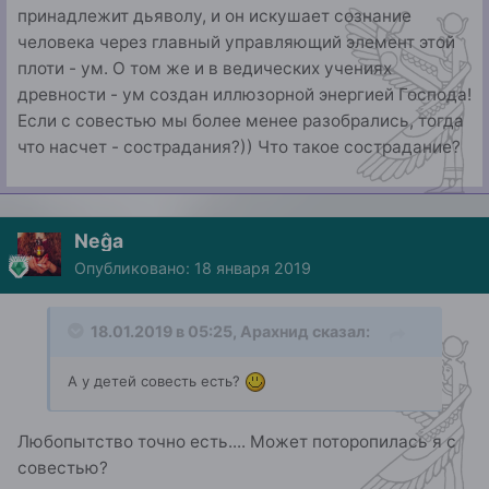
принадлежит дьяволу, и он искушает сознание
человека через главный управляющий элемент этой
плоти - ум. О том же и в ведических учениях
древности - ум создан иллюзорной энергией Господа!
Если с совестью мы более менее разобрались, тогда
что насчет - сострадания?)) Что такое сострадание?
Neĝa
Опубликовано:
18 января 2019
18.01.2019 в 05:25,
Арахнид
сказал:
А у детей совесть есть?
Любопытство точно есть.... Может поторопилась я с
совестью?