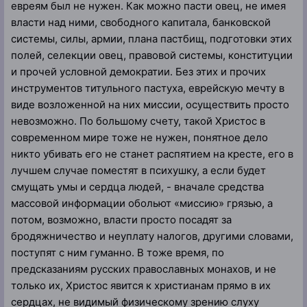
евреям был не нужен. Как можно пасти овец, не имея
власти над ними, свободного капитала, банковской
системы, силы, армии, плана пастбищ, подготовки этих
полей, селекции овец, правовой системы, конституции
и прочей условной демократии. Без этих и прочих
инструментов титульного пастуха, еврейскую мечту в
виде возложенной на них миссии, осуществить просто
невозможно. По большому счету, такой Христос в
современном мире тоже не нужен, понятное дело
никто убивать его не станет распятием на кресте, его в
лучшем случае поместят в психушку, а если будет
смущать умы и сердца людей, - вначале средства
массовой информации обольют «миссию» грязью, а
потом, возможно, власти просто посадят за
бродяжничество и неуплату налогов, другими словами,
поступят с ним гуманно. В тоже время, по
предсказаниям русских православных монахов, и не
только их, Христос явится к христианам прямо в их
сердцах, не видимый физическому зрению слуху