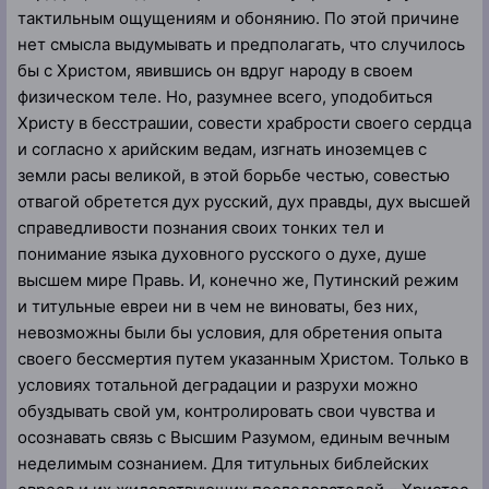
тактильным ощущениям и обонянию. По этой причине
нет смысла выдумывать и предполагать, что случилось
бы с Христом, явившись он вдруг народу в своем
физическом теле. Но, разумнее всего, уподобиться
Христу в бесстрашии, совести храбрости своего сердца
и согласно х арийским ведам, изгнать иноземцев с
земли расы великой, в этой борьбе честью, совестью
отвагой обретется дух русский, дух правды, дух высшей
справедливости познания своих тонких тел и
понимание языка духовного русского о духе, душе
высшем мире Правь. И, конечно же, Путинский режим
и титульные евреи ни в чем не виноваты, без них,
невозможны были бы условия, для обретения опыта
своего бессмертия путем указанным Христом. Только в
условиях тотальной деградации и разрухи можно
обуздывать свой ум, контролировать свои чувства и
осознавать связь с Высшим Разумом, единым вечным
неделимым сознанием. Для титульных библейских