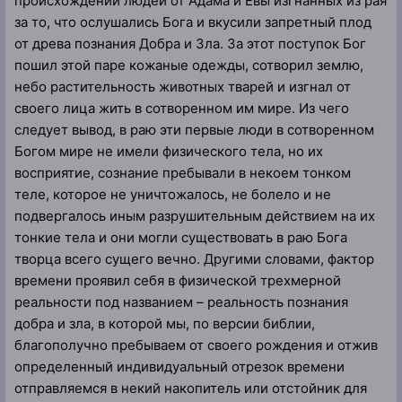
происхождении людей от Адама и Евы изгнанных из рая
за то, что ослушались Бога и вкусили запретный плод
от древа познания Добра и Зла. За этот поступок Бог
пошил этой паре кожаные одежды, сотворил землю,
небо растительность животных тварей и изгнал от
своего лица жить в сотворенном им мире. Из чего
следует вывод, в раю эти первые люди в сотворенном
Богом мире не имели физического тела, но их
восприятие, сознание пребывали в некоем тонком
теле, которое не уничтожалось, не болело и не
подвергалось иным разрушительным действием на их
тонкие тела и они могли существовать в раю Бога
творца всего сущего вечно. Другими словами, фактор
времени проявил себя в физической трехмерной
реальности под названием – реальность познания
добра и зла, в которой мы, по версии библии,
благополучно пребываем от своего рождения и отжив
определенный индивидуальный отрезок времени
отправляемся в некий накопитель или отстойник для