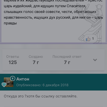
евреев и их жидовствующих последователей – Христос
царь иудейский, для идущих путем Спасителя,
слышащих голос своей совести, чести, обретающих
нравственность, ищущих дух русский, для них он – царь
правды
1
Ответы
Создано
Последний ответ
125
7 г
7 г
Антон
Опубликовано:
6 декабря 2018
Откуда это ?хотя бы ссылку оставляйте.