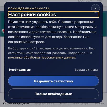
×
КОНФИДЕНЦИАЛЬНОСТЬ
Настройки cookies
Новичок
Помогите нам улучшать сайт. С вашего разрешения
androgin
статистические cookies покажут, какие материалы и
Опубликовано:
18 января 2019
возможности действительно полезны. Необходимые
cookies используются для входа, безопасности и
сохранения настроек.
Русскому человеку нужно понимать Русские сказки.
У детей любопытство, и это гораздо круче совести
Выбор хранится 12 месяцев или до его изменения. Без
статистики сайт продолжит работать. Подробнее — в
(введение Шримад Бхагаватам)) русский человек
политике обработки персональных данных
.
зная о своей смерти, ждет ее прихода в любое время.
Его ожидает суд чести, суд высшей справедливости,
Необходимые
Всегда активны
суд совести. Это не абстрактное представление
библейских концепций, но встреча с царем правды.
Разрешить статистику
Эта встреча дает русскому человеку очищение
сознания от материальной скверны негативных
психических энергий, для восприятия образов
Только необходимые
русского мира тонкого плана, (например, в виде
Категории и разделы
Непрочитанные
Войти
Регистрация
Больше
понимания смыслов русских сказок).