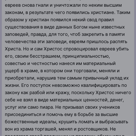
евреев снова гнали и уничтожали по неким высшим
законам, в результате чего появились христиане. Таким
образом у христиан появился некий свод правил
существования в виде данных Богом ныне известных
заповедей, правда, для того, чтоб закрепить в памяти
человечества эти заповеди, евреям пришлось распять
Христа. Но и сам Христос спровоцировал евреев убить
его, своим бесстрашием, принципиальностью,
совестью и честностью нанеся им материальный
ущерб в храме, в котором они торговали, меняли и
приобретали, нарушив тем самым привычный уклад их
жизни. Его поступок невозможно квалифицировать по
закону как разбой или кражу, поскольку Христос ничего
себе не взял в виде материальных ценностей, денег,
услуг или само пиара. Не призывал своих учеников
присоединиться и помочь ему в борьбе за высшие
божественные идеалы, крушить ломать и выбрасывать
вон из храма торгашей, менял и ростовщиков. Не