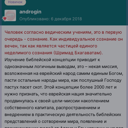
Новичок
androgin
Опубликовано:
6 декабря 2018
Человек согласно ведическим учениям, это в первую
очередь - сознание. Как индивидуальное сознание он
вечен, так как является частицей единого
неделимого сознания (Шримад Бхагаватам).
Изучение библейской концепции приводит к
однозначным логичным выводам, это – некая миссия,
возложенная на еврейский народ самим единым Богом,
пасти остальные народы мира, как послушный Господу
пастух пасет скот. Этой концепции более 2000 лет и
нужно признать, что еврейская нация значительно
продвинулась к своей цели-миссии накоплением
собственного капитала, распространением и
внедрением в практическую деятельность библейских
представлений о сотворении мира, появление и