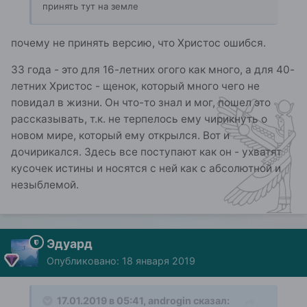
принять тут на земле
почему не принять версию, что Христос ошибся.
33 года - это для 16-летних огого как много, а для 40-
летних Христос - щенок, который много чего не
повидал в жизни. Он что-то знал и мог, пошел это
рассказывать, т.к. не терпелось ему чирикнуть о
новом мире, который ему открылся. Вот и
дочирикался. Здесь все поступают как он - ухватят
кусочек истины и носятся с ней как с абсолютной и
незыблемой.
Эдуард
Опубликовано:
18 января 2019
17.01.2019 в 05:41,
androgin
сказал: