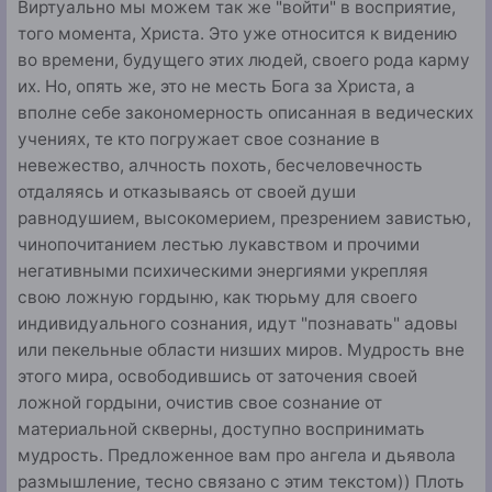
Виртуально мы можем так же "войти" в восприятие,
того момента, Христа. Это уже относится к видению
во времени, будущего этих людей, своего рода карму
их. Но, опять же, это не месть Бога за Христа, а
вполне себе закономерность описанная в ведических
учениях, те кто погружает свое сознание в
невежество, алчность похоть, бесчеловечность
отдаляясь и отказываясь от своей души
равнодушием, высокомерием, презрением завистью,
чинопочитанием лестью лукавством и прочими
негативными психическими энергиями укрепляя
свою ложную гордыню, как тюрьму для своего
индивидуального сознания, идут "познавать" адовы
или пекельные области низших миров. Мудрость вне
этого мира, освободившись от заточения своей
ложной гордыни, очистив свое сознание от
материальной скверны, доступно воспринимать
мудрость. Предложенное вам про ангела и дьявола
размышление, тесно связано с этим текстом)) Плоть