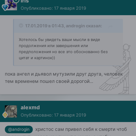
Iris
Опубликовано:
17 января 2019
17.01.2019 в 01:43,
androgin
сказал:
Хотелось бы увидеть ваши мысли в виде
продолжения или завершения или
предположения но все это обоснованно без
цитат и картинок))
пока ангел и дьявол мутузили друг друга, человек
тем временем пошел своей дорогой...
alexmd
Опубликовано:
17 января 2019
христос сам привел себя к смерти чтоб
@androgin