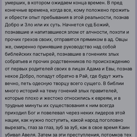
умерших, в котором ожидаем конца времен. В пред
конечные времена, когда все, кому положено прожить
и обрести опыт пребывания в этой реальности, познав
Добро и Зло или их суть. Начнется суд Божий,
познавшие и напитавшиеся злом от алчности, похоти и
прочих грехов своих, отправятся прямиком в ад. Овцы
же, смиренно принявшие руководство над собой
библейских пастырей, познавшие в гонениях злых
собратьев и прочих родственников по происхождению
от первых родителей своих в лицах Адама и Евы, познав
некое Добро, попадут обратно в Рай, где будут жить
вечно, петь одесную творцу всего сущего. В библии
много историй на тему гонений злых правителей,
которые плохо и жестоко относились к евреям, и в
трудные минуты их существования к ним всегда
приходил Бог и повелевал через неких лидеров этой
нации, как нужно поступить, какой народ поголовно
вырезать, глаз за глаз, зуб за зуб, как в свое время Каин
убивал Авеля. Затем за эти преступления, потомков тех