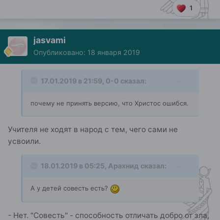
1
jasvami
Опубликовано:
18 января 2019
17.01.2019 в 21:59,
0-0
сказал:
почему не принять версию, что Христос ошибся.
Учителя не ходят в народ с тем, чего сами не
усвоили.
18.01.2019 в 05:25,
Арахнид
сказал:
А у детей совесть есть?
- Нет. "Совесть" - способность отличать добро от зла,