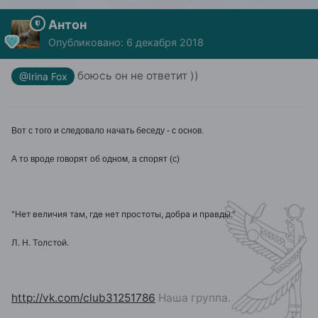
Антон
Опубликовано:
6 декабря 2018
боюсь он не ответит ))
@Irina Fox
Вот с того и следовало начать беседу - с основ.
А то вроде говорят об одном, а спорят (с)
"Нет величия там, где нет простоты, добра и правды."
Л. Н. Толстой.
http://vk.com/club31251786
Наша группа.