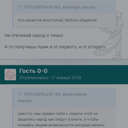
17.01.2019 в 01:43,
androgin
сказал:
что касается апостолов) Люблю общаться
Не отвлекай народ о темы!
А то получишь пшик и от первого, и от второго.
Гость 0-0
Опубликовано:
17 января 2019
17.01.2019 в 07:20,
alextreidmd
сказал:
христос сам привел себя к смерти чтоб не
защитить народ как пишут в книге, а чтобы
показать людям возможности которые можно