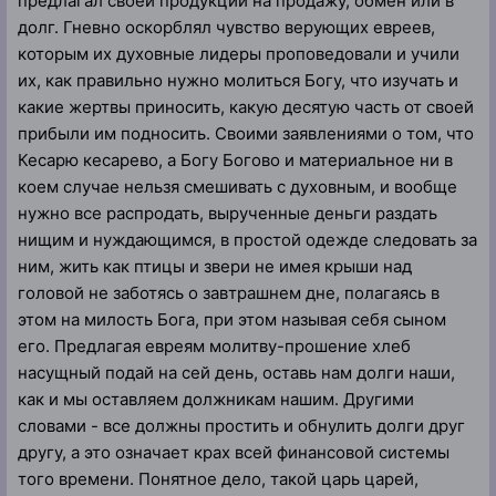
предлагал своей продукции на продажу, обмен или в
долг. Гневно оскорблял чувство верующих евреев,
которым их духовные лидеры проповедовали и учили
их, как правильно нужно молиться Богу, что изучать и
какие жертвы приносить, какую десятую часть от своей
прибыли им подносить. Своими заявлениями о том, что
Кесарю кесарево, а Богу Богово и материальное ни в
коем случае нельзя смешивать с духовным, и вообще
нужно все распродать, вырученные деньги раздать
нищим и нуждающимся, в простой одежде следовать за
ним, жить как птицы и звери не имея крыши над
головой не заботясь о завтрашнем дне, полагаясь в
этом на милость Бога, при этом называя себя сыном
его. Предлагая евреям молитву-прошение хлеб
насущный подай на сей день, оставь нам долги наши,
как и мы оставляем должникам нашим. Другими
словами - все должны простить и обнулить долги друг
другу, а это означает крах всей финансовой системы
того времени. Понятное дело, такой царь царей,