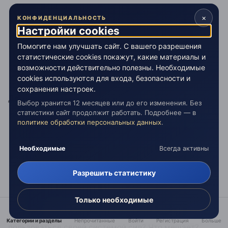
Цитата
×
КОНФИДЕНЦИАЛЬНОСТЬ
Настройки cookies
Это система, как и (М) система сил творения и
Помогите нам улучшать сайт. С вашего разрешения
сам человек центральный элемент пентаграммы.
статистические cookies покажут, какие материалы и
Женщины имеют в себе всё что необходимо. Так
возможности действительно полезны. Необходимые
по функции разделение.
cookies используются для входа, безопасности и
сохранения настроек.
Далее по разговору.
Выбор хранится 12 месяцев или до его изменения. Без
статистики сайт продолжит работать. Подробнее — в
политике обработки персональных данных
.
Цитата
При изменившихся условиях как у мужчин так и у
Необходимые
Всегда активны
женщин происходят деструктивные выбросы. Но
сам человек будь то женщина или мужчина уже
Разрешить статистику
в состоянии не подпитывать деструктив. Вот тут
очень сгодится описание
Только необходимые
Есть большой вопрос. Способен человек
Категории и разделы
Непрочитанные
Войти
Регистрация
Больше
пользоваться своей системой сил? Что мешает?