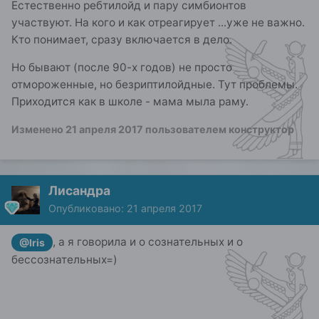
Естественно ребтилойд и пару симбионтов
участвуют. На кого и как отреагирует ...уже не важно.
Кто понимает, сразу включается в дело.
Но бывают (после 90-х годов) не просто
отмороженные, но безриптилойдные. Тут проблемы.
Приходится как в школе - мама мыла раму.
Изменено
21 апреля 2017
пользователем конструктор
Лисандра
Опубликовано:
21 апреля 2017
, а я говорила и о сознательных и о
@Iris
бессознательных=)