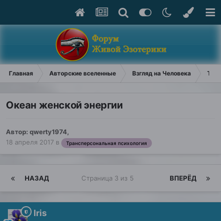
Главная
Авторские вселенные
Взгляд на Человека
Тран
Океан женской энергии
Автор:
qwerty1974
,
18 апреля 2017
в
Трансперсональная психология
НАЗАД
Страница 3 из 5
ВПЕРЁД
Iris