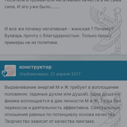
сила. И это уже было........
И все же почему негативная - женская ? Почему?.
Букварь прочту с благодарностью. Только прошу
примеры не из политики.
конструктор
Опубликовано:
21 апреля 2017
Выравнивание энергий М и Ж требует в воплощении
половинок. (единые духом или душой). одна душа на
физике воплощается в две личности М и Ж. Тогда без
перекосов и деятельность эффективна. Сексуальные
отношения равных по потенциалу основа качества.
Творчество зависит от качества лингама.