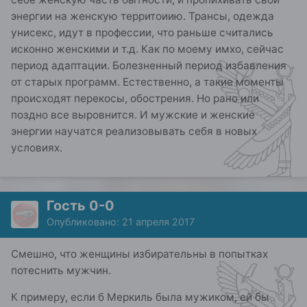
энергии на женскую территоиию. Трансы, одежда
унисекс, идут в профессии, что раньше считались
исконно женскими и т.д. Как по моему имхо, сейчас
период адаптации. Болезненный период избавления
от старых программ. Естественно, а такие моменты
происходят перекосы, обострения. Но рано или
поздно все выровнится. И мужские и женские
энергии научатся реализовывать себя в новых
условиях.
Гость 0-0
Опубликовано:
21 апреля 2017
Смешно, что женщины избирательны в попытках
потеснить мужчин.
К примеру, если б Меркиль была мужиком, ей бы