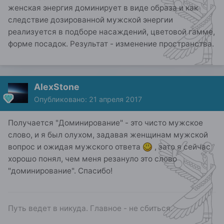
женская энергия доминирует в виде образа и как
следствие дозированной мужской энергии
реализуется в подборе насаждений, цветовой гамме,
форме посадок. Результат - изменение пространства.
AlexStone
Опубликовано:
21 апреля 2017
Получается "Доминирование" - это чисто мужское
слово, и я был олухом, задавая женщинам мужской
вопрос и ожидая мужского ответа
, зато я сейчас
хорошо понял, чем меня резануло это слово
"доминирование". Спасибо!
Путь ведет в никуда. Главное - не сбиться.