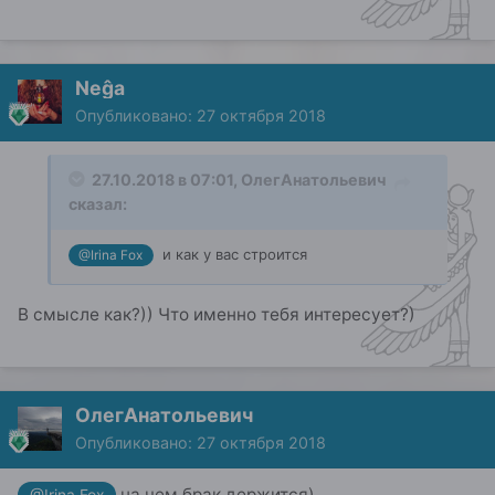
Neĝa
Опубликовано:
27 октября 2018
27.10.2018 в 07:01,
ОлегАнатольевич
сказал:
и как у вас строится
@Irina Fox
В смысле как?)) Что именно тебя интересует?)
ОлегАнатольевич
Опубликовано:
27 октября 2018
на чем брак держится)