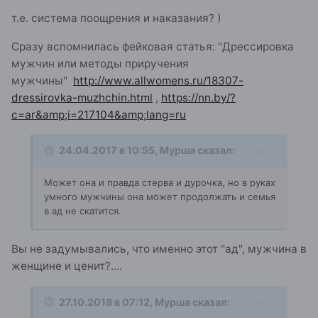
т.е. система поощрения и наказания? )
Сразу вспомнилась фейковая статья: "Дрессировка
мужчин или методы приручения
мужчины"
http://www.allwomens.ru/18307-
dressirovka-muzhchin.html
,
https://nn.by/?
c=ar&amp;i=217104&amp;lang=ru
24.04.2017 в 10:55,
Мурша
сказал:
Может она и правда стерва и дурочка, но в руках
умного мужчины она может продолжать и семья
в ад не скатится.
Вы не задумывались, что именно этот "ад", мужчина в
женщине и ценит?....
27.10.2018 в 07:12,
Мурша
сказал: