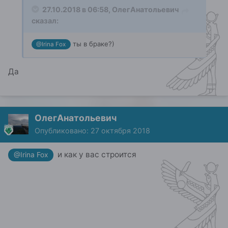
27.10.2018 в 06:58,
ОлегАнатольевич
сказал:
ты в браке?)
@Irina Fox
Да
ОлегАнатольевич
Опубликовано:
27 октября 2018
и как у вас строится
@Irina Fox