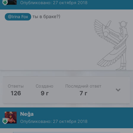
Опубликовано:
27 октября 2018
ты в браке?)
@Irina Fox
Ответы
Создано
Последний ответ
126
9 г
7 г
Neĝa
Опубликовано:
27 октября 2018