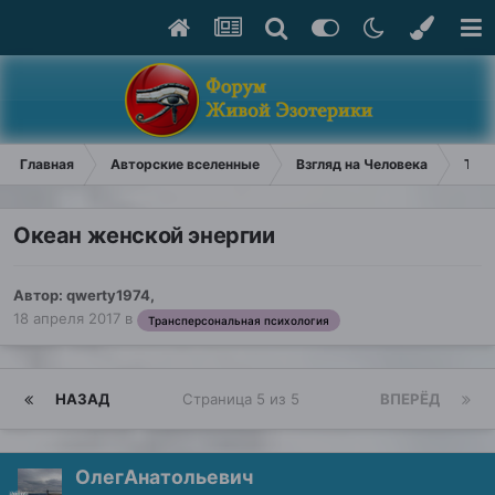
Главная
Авторские вселенные
Взгляд на Человека
Тран
Океан женской энергии
Автор:
qwerty1974
,
18 апреля 2017
в
Трансперсональная психология
НАЗАД
Страница 5 из 5
ВПЕРЁД
ОлегАнатольевич