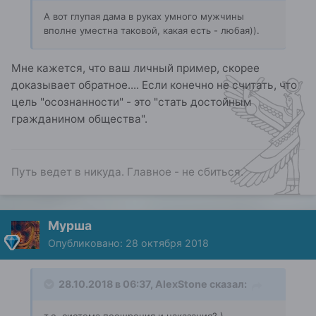
А вот глупая дама в руках умного мужчины
вполне уместна таковой, какая есть - любая)).
Мне кажется, что ваш личный пример, скорее
доказывает обратное.... Если конечно не считать, что
цель "осознанности" - это "стать достойным
гражданином общества".
Путь ведет в никуда. Главное - не сбиться.
Мурша
Опубликовано:
28 октября 2018
28.10.2018 в 06:37,
AlexStone
сказал: