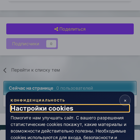
Поделиться
Подписчики
0
Перейти к списку тем
Сейчас на странице
0 пользователей
×
Нет пользователей, просматривающих эту страницу.
КОНФИДЕНЦИАЛЬНОСТЬ
Настройки cookies
Помогите нам улучшать сайт. С вашего разрешения
Главная
Авторские вселенные
Взгляд на Человека
Тран
статистические cookies покажут, какие материалы и
возможности действительно полезны. Необходимые
cookies используются для входа, безопасности и